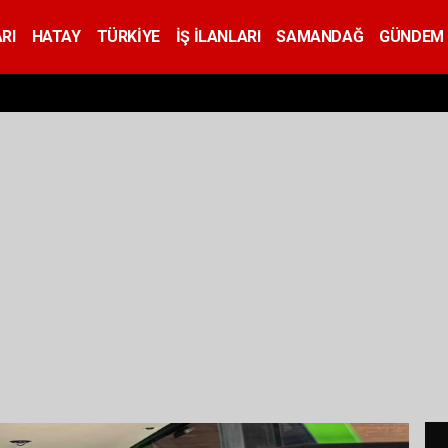
RI
HATAY
TÜRKİYE
İŞ İLANLARI
SAMANDAĞ
GÜNDEM