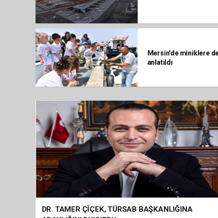
Mersin'de miniklere de
anlatıldı
DR. TAMER ÇİÇEK, TÜRSAB BAŞKANLIĞINA