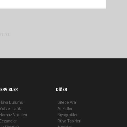
rsiniz.
ERVİSLER
DİĞER
Hava Durumu
Sitede Ara
Yol ve Trafik
Anketler
Namaz Vakitleri
Biyografiler
Eczaneler
Rüya Tabirleri