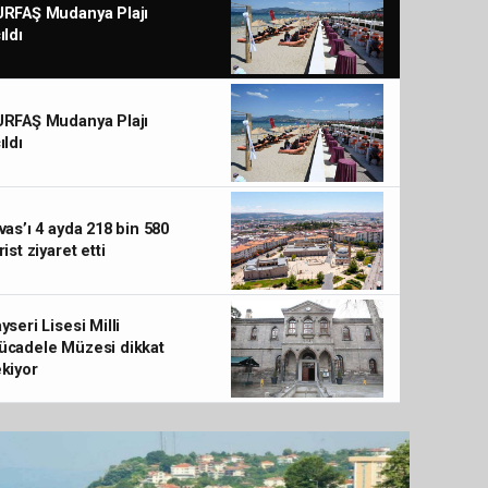
URFAŞ Mudanya Plajı
ıldı
URFAŞ Mudanya Plajı
ıldı
vas’ı 4 ayda 218 bin 580
rist ziyaret etti
Konya Karatay’da doğayla buluşma zam
yseri Lisesi Milli
ücadele Müzesi dikkat
kiyor