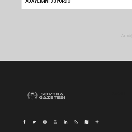
ADAYLIĞINI DUYURDU
Aradığ
Pro-0.051