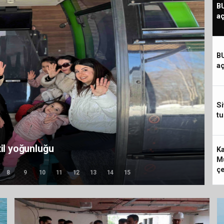
B
aç
B
aç
Si
tu
til yoğunluğu
Ka
M
çe
8
9
10
11
12
13
14
15