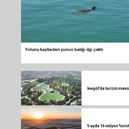
Yolunu kaybeden yunus balığı ilgi çekti
İnegöl'de turizm mevs
5 ayda 16 milyon 'turist