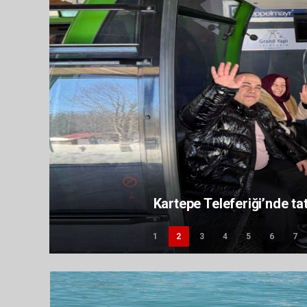
Kartepe Teleferiği’nde ta
1
2
3
4
5
6
7