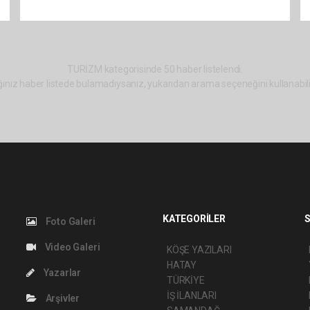
TURİZM kategorisinde 50 haber listelendi.
ınız haber listede bulamadıysanız, yukarıdan arama seçeneğini kullanabili
KATEGORİLER
S
Foto Galeri
Video Galeri
KÖŞE YAZILARI
HATAY
Yazarlar
TÜRKİYE
İŞ İLANLARI
Arşivler