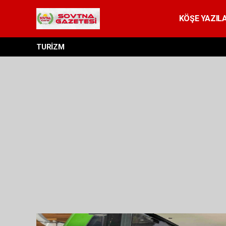
KÖŞE YAZILA
TURİZM