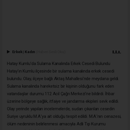
Erkek
|
Kadın
(Haberi Sesli Oku)
Hatay Kumlu’da Sulama Kanalında Erkek Cesedi Bulundu
Hatay’ın Kumlu ilçesinde bir sulama kanalında erkek cesedi
bulundu. Olay, ilçeye bağlı Aktaş Mahallesi’nde meydana geldi.
Sulama kanalında hareketsiz bir kişinin olduğunu fark eden
vatandaşlar durumu 112 Acil Çağrı Merkezi’ne bildirdi. İhbar
üzerine bölgeye sağlık, itfaiye ve jandarma ekipleri sevk edildi.
Olay yerinde yapılan incelemelerde, sudan çıkarılan cesedin
Suriye uyruklu M.A.’ya ait olduğu tespit edildi. M.A.’nın cenazesi,
ölüm nedeninin belirlenmesi amacıyla Adli Tıp Kurumu