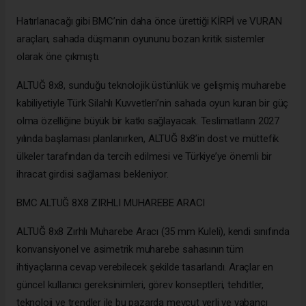
Hatırlanacağı gibi BMC’nin daha önce ürettiği KİRPİ ve VURAN
araçları, sahada düşmanın oyununu bozan kritik sistemler
olarak öne çıkmıştı.
ALTUĞ 8x8, sunduğu teknolojik üstünlük ve gelişmiş muharebe
kabiliyetiyle Türk Silahlı Kuvvetleri’nin sahada oyun kuran bir güç
olma özelliğine büyük bir katkı sağlayacak. Teslimatların 2027
yılında başlaması planlanırken, ALTUĞ 8x8’in dost ve müttefik
ülkeler tarafından da tercih edilmesi ve Türkiye’ye önemli bir
ihracat girdisi sağlaması bekleniyor.
BMC ALTUĞ 8X8 ZIRHLI MUHAREBE ARACI
ALTUĞ 8x8 Zırhlı Muharebe Aracı (35 mm Kuleli), kendi sınıfında
konvansiyonel ve asimetrik muharebe sahasının tüm
ihtiyaçlarına cevap verebilecek şekilde tasarlandı. Araçlar en
güncel kullanıcı gereksinimleri, görev konseptleri, tehditler,
teknoloji ve trendler ile bu pazarda mevcut yerli ve yabancı