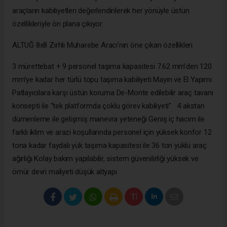
araçların kabiliyetleri değerlendirilerek her yönüyle üstün
özellikleriyle ön plana çıkıyor.
ALTUĞ 8x8 Zırhlı Muharebe Aracı’nın öne çıkan özellikleri
3 mürettebat + 9 personel taşıma kapasitesi 7.62 mm’den 120
mm’ye kadar her türlü topu taşıma kabiliyeti Mayın ve El Yapımı
Patlayıcılara karşı üstün koruma De-Monte edilebilir araç tavanı
konsepti ile “tek platformda çoklu görev kabiliyeti” 4 akstan
dümenleme ile gelişmiş manevra yeteneği Geniş iç hacim ile
farklı iklim ve arazi koşullarında personel için yüksek konfor 12
tona kadar faydalı yük taşıma kapasitesi ile 36 ton yüklü araç
ağırlığı Kolay bakım yapılabilir, sistem güvenilirliği yüksek ve
ömür devri maliyeti düşük altyapı