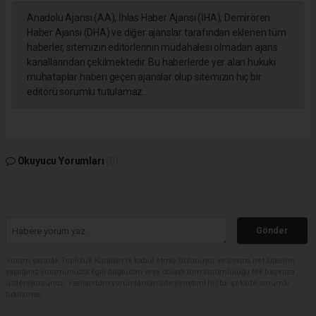
Anadolu Ajansı (AA), İhlas Haber Ajansı (İHA), Demirören
Haber Ajansı (DHA) ve diğer ajanslar tarafından eklenen tüm
haberler, sitemizin editörlerinin müdahalesi olmadan ajans
kanallarından çekilmektedir. Bu haberlerde yer alan hukuki
muhataplar haberi geçen ajanslar olup sitemizin hiç bir
editörü sorumlu tutulamaz...
Okuyucu Yorumları
(0)
Gönder
Yorum yazarak Topluluk Kuralları’nı kabul etmiş bulunuyor ve sovtna.net sitesine
yaptığınız yorumunuzla ilgili doğrudan veya dolaylı tüm sorumluluğu tek başınıza
üstleniyorsunuz. Yazılan tüm yorumlardan site yönetimi hiçbir şekilde sorumlu
tutulamaz.