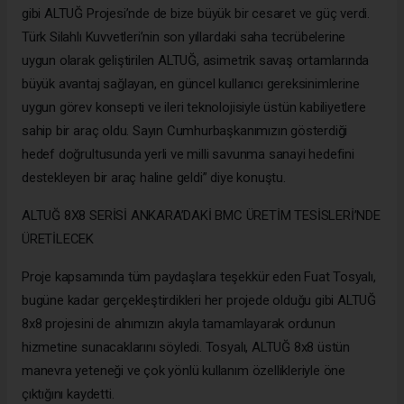
gibi ALTUĞ Projesi’nde de bize büyük bir cesaret ve güç verdi.
Türk Silahlı Kuvvetleri’nin son yıllardaki saha tecrübelerine
uygun olarak geliştirilen ALTUĞ, asimetrik savaş ortamlarında
büyük avantaj sağlayan, en güncel kullanıcı gereksinimlerine
uygun görev konsepti ve ileri teknolojisiyle üstün kabiliyetlere
sahip bir araç oldu. Sayın Cumhurbaşkanımızın gösterdiği
hedef doğrultusunda yerli ve milli savunma sanayi hedefini
destekleyen bir araç haline geldi” diye konuştu.
ALTUĞ 8X8 SERİSİ ANKARA’DAKİ BMC ÜRETİM TESİSLERİ’NDE
ÜRETİLECEK
Proje kapsamında tüm paydaşlara teşekkür eden Fuat Tosyalı,
bugüne kadar gerçekleştirdikleri her projede olduğu gibi ALTUĞ
8x8 projesini de alnımızın akıyla tamamlayarak ordunun
hizmetine sunacaklarını söyledi. Tosyalı, ALTUĞ 8x8 üstün
manevra yeteneği ve çok yönlü kullanım özellikleriyle öne
çıktığını kaydetti.