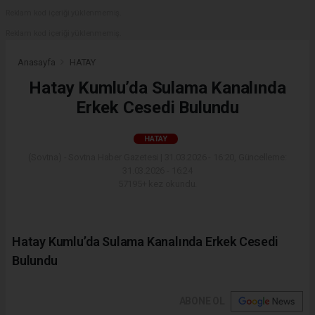
Reklam kod içeriği yüklenmemiş.
Reklam kod içeriği yüklenmemiş.
Anasayfa
HATAY
Hatay Kumlu’da Sulama Kanalında
Erkek Cesedi Bulundu
HATAY
(Sovtna) - Sovtna Haber Gazetesi | 31.03.2026 - 16:20, Güncelleme:
31.03.2026 - 16:24
57195+ kez okundu.
Hatay Kumlu’da Sulama Kanalında Erkek Cesedi
Bulundu
ABONE OL