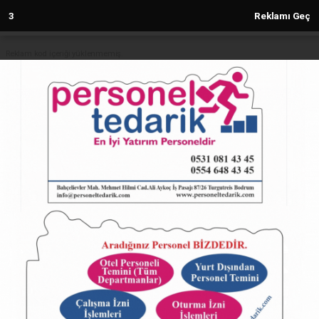
2
Reklamı Geç
Reklam kod içeriği yüklenmemiş.
Anasayfa
ALTUĞ 8x8 serisi için imzalar
atıldı... ALTUĞ 8x8 Ankara’da
üretilecek
24.02.2025 - 16:51, Güncelleme: 24.02.2025 - 16:51
5125+ kez okundu.
ABONE OL