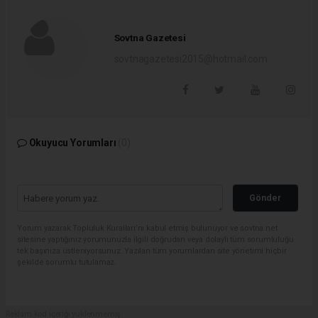
Sovtna Gazetesi
sovtnagazetesi2015@hotmail.com
Okuyucu Yorumları
(0)
Gönder
Yorum yazarak Topluluk Kuralları’nı kabul etmiş bulunuyor ve sovtna.net
sitesine yaptığınız yorumunuzla ilgili doğrudan veya dolaylı tüm sorumluluğu
tek başınıza üstleniyorsunuz. Yazılan tüm yorumlardan site yönetimi hiçbir
şekilde sorumlu tutulamaz.
Reklam kod içeriği yüklenmemiş.