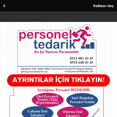
2
Reklamı Geç
Reklam kod içeriği yüklenmemiş.
Anasayfa
Bursa Osmangazi'de çocuklar
sömestrde eğlenceye doyacak
15.01.2025 - 13:09, Güncelleme: 15.01.2025 - 13:09
8037+ kez okundu.
ABONE OL