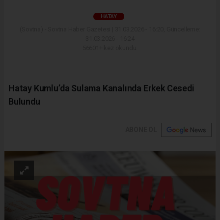
HATAY
(Sovtna) - Sovtna Haber Gazetesi | 31.03.2026 - 16:20, Güncelleme:
31.03.2026 - 16:24
56601+ kez okundu.
Hatay Kumlu’da Sulama Kanalında Erkek Cesedi
Bulundu
ABONE OL