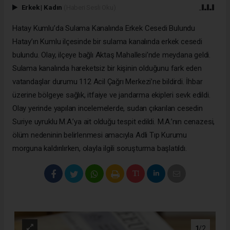
Erkek
|
Kadın
(Haberi Sesli Oku)
Hatay Kumlu’da Sulama Kanalında Erkek Cesedi Bulundu
Hatay’ın Kumlu ilçesinde bir sulama kanalında erkek cesedi
bulundu. Olay, ilçeye bağlı Aktaş Mahallesi’nde meydana geldi.
Sulama kanalında hareketsiz bir kişinin olduğunu fark eden
vatandaşlar durumu 112 Acil Çağrı Merkezi’ne bildirdi. İhbar
üzerine bölgeye sağlık, itfaiye ve jandarma ekipleri sevk edildi.
Olay yerinde yapılan incelemelerde, sudan çıkarılan cesedin
Suriye uyruklu M.A.’ya ait olduğu tespit edildi. M.A.’nın cenazesi,
ölüm nedeninin belirlenmesi amacıyla Adli Tıp Kurumu
morguna kaldırılırken, olayla ilgili soruşturma başlatıldı.
1
/2