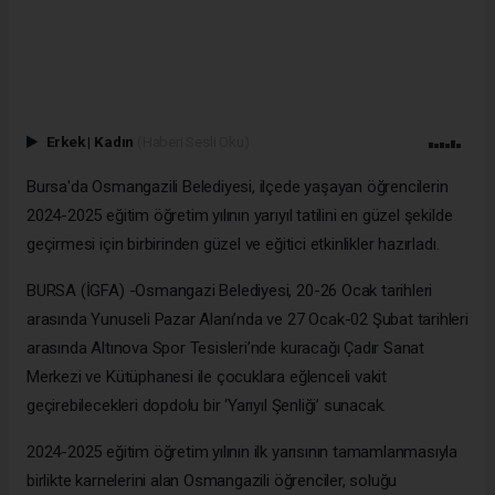
Erkek
|
Kadın
(Haberi Sesli Oku)
Bursa'da Osmangazili Belediyesi, ilçede yaşayan öğrencilerin
2024-2025 eğitim öğretim yılının yarıyıl tatilini en güzel şekilde
geçirmesi için birbirinden güzel ve eğitici etkinlikler hazırladı.
BURSA (İGFA) -Osmangazi Belediyesi, 20-26 Ocak tarihleri
arasında Yunuseli Pazar Alanı’nda ve 27 Ocak-02 Şubat tarihleri
arasında Altınova Spor Tesisleri’nde kuracağı Çadır Sanat
Merkezi ve Kütüphanesi ile çocuklara eğlenceli vakit
geçirebilecekleri dopdolu bir ‘Yarıyıl Şenliği’ sunacak.
2024-2025 eğitim öğretim yılının ilk yarısının tamamlanmasıyla
birlikte karnelerini alan Osmangazili öğrenciler, soluğu