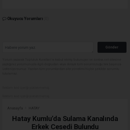
Okuyucu Yorumları
(0)
Gönder
Yorum yazarak Topluluk Kuralları’nı kabul etmiş bulunuyor ve sovtna.net sitesine
yaptığınız yorumunuzla ilgili doğrudan veya dolaylı tüm sorumluluğu tek başınıza
üstleniyorsunuz. Yazılan tüm yorumlardan site yönetimi hiçbir şekilde sorumlu
tutulamaz.
Reklam kod içeriği yüklenmemiş.
Reklam kod içeriği yüklenmemiş.
Anasayfa
HATAY
Hatay Kumlu’da Sulama Kanalında
Erkek Cesedi Bulundu