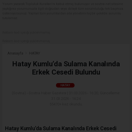
Yorum yazarak Topluluk Kuralları’nı kabul etmiş bulunuyor ve sovtna.net sitesine
yaptığınız yorumunuzla ilgili doğrudan veya dolaylı tüm sorumluluğu tek başınıza
üstleniyorsunuz. Yazılan tüm yorumlardan site yönetimi hiçbir şekilde sorumlu
tutulamaz.
Reklam kod içeriği yüklenmemiş.
Reklam kod içeriği yüklenmemiş.
Anasayfa
HATAY
Hatay Kumlu’da Sulama Kanalında
Erkek Cesedi Bulundu
HATAY
(Sovtna) - Sovtna Haber Gazetesi | 31.03.2026 - 16:20, Güncelleme:
31.03.2026 - 16:24
55470+ kez okundu.
Hatay Kumlu’da Sulama Kanalında Erkek Cesedi