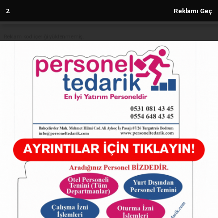
1
Reklamı Geç
Reklam kod içeriği yüklenmemiş.
Anasayfa
Deniz Mekânsal Planlama
Koordinasyon Kurulu kuruldu
24.07.2025 - 10:19, Güncelleme: 24.07.2025 - 10:19
4640+ kez okundu.
ABONE OL