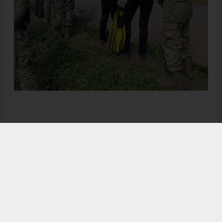
.
Anadolu Ajansı (AA), İhlas Haber Ajansı (İHA), Demirören
Haber Ajansı (DHA) ve diğer ajanslar tarafından eklenen tüm
haberler, sitemizin editörlerinin müdahalesi olmadan ajans
kanallarından çekilmektedir. Bu haberlerde yer alan hukuki