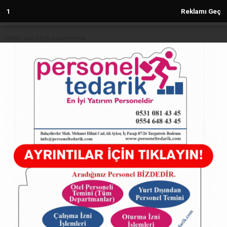
Reklam kod içeriği yüklenmemiş.
Anasayfa
SAMANDAĞ
DEPREMZEDE ÇİFTÇİLER:DSİ'nin
UYGULAMALARI KABUL
EDİLEMEZ!
SAMANDAĞ
(Sovtna) - Sovtna Haber Gazetesi | 25.11.2023 - 10:43, Güncelleme:
25.11.2023 - 10:43
1814+ kez okundu.
DEPREMZEDE ÇİFTÇİLER:DSİ'nin UYGULAMALARI
KABUL EDİLEMEZ!