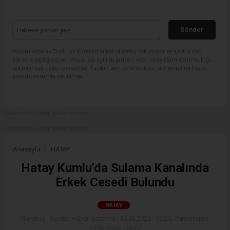
Gönder
Yorum yazarak Topluluk Kuralları’nı kabul etmiş bulunuyor ve sovtna.net
sitesine yaptığınız yorumunuzla ilgili doğrudan veya dolaylı tüm sorumluluğu
tek başınıza üstleniyorsunuz. Yazılan tüm yorumlardan site yönetimi hiçbir
şekilde sorumlu tutulamaz.
Reklam kod içeriği yüklenmemiş.
Reklam kod içeriği yüklenmemiş.
Anasayfa
HATAY
Hatay Kumlu’da Sulama Kanalında
Erkek Cesedi Bulundu
HATAY
(Sovtna) - Sovtna Haber Gazetesi | 31.03.2026 - 16:20, Güncelleme:
31.03.2026 - 16:24