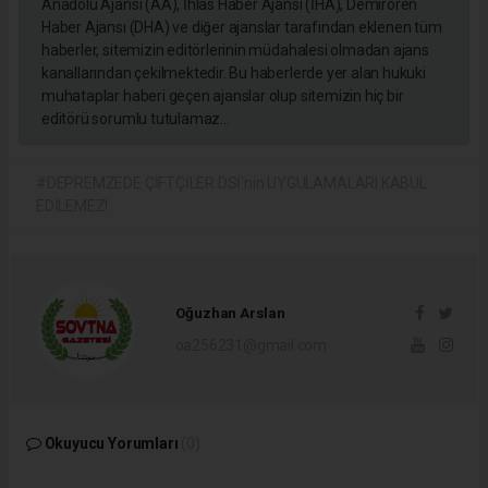
Anadolu Ajansı (AA), İhlas Haber Ajansı (İHA), Demirören
Haber Ajansı (DHA) ve diğer ajanslar tarafından eklenen tüm
haberler, sitemizin editörlerinin müdahalesi olmadan ajans
kanallarından çekilmektedir. Bu haberlerde yer alan hukuki
muhataplar haberi geçen ajanslar olup sitemizin hiç bir
editörü sorumlu tutulamaz...
#DEPREMZEDE ÇİFTÇİLER:DSİ'nin UYGULAMALARI KABUL
EDİLEMEZ!
Oğuzhan Arslan
oa256231@gmail.com
Okuyucu Yorumları
(0)