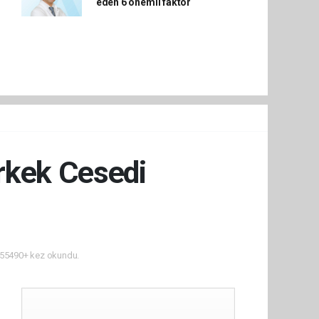
eden 6 önemli faktör
rkek Cesedi
55490+ kez okundu.