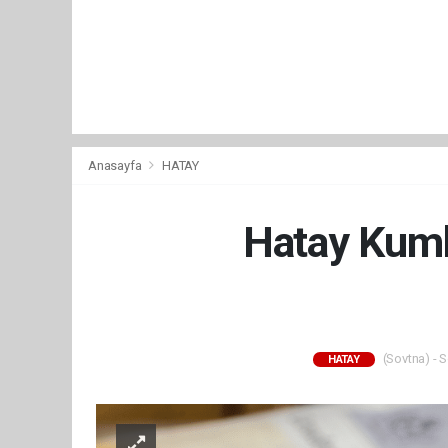
Anasayfa
HATAY
Hatay Kuml
(Sovtna) - S
HATAY