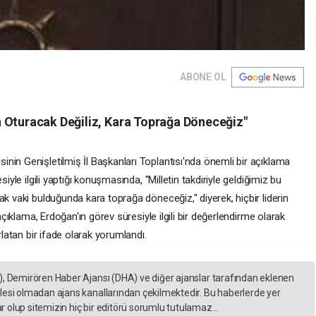
ABONE OL
 Oturacak Değiliz, Kara Toprağa Döneceğiz"
nin Genişletilmiş İl Başkanları Toplantısı'nda önemli bir açıklama
iyle ilgili yaptığı konuşmasında, "Milletin takdiriyle geldiğimiz bu
ak vaki bulduğunda kara toprağa döneceğiz," diyerek, hiçbir liderin
 açıklama, Erdoğan'ın görev süresiyle ilgili bir değerlendirme olarak
rlatan bir ifade olarak yorumlandı.
), Demirören Haber Ajansı (DHA) ve diğer ajanslar tarafından eklenen
lesi olmadan ajans kanallarından çekilmektedir. Bu haberlerde yer
 olup sitemizin hiç bir editörü sorumlu tutulamaz...