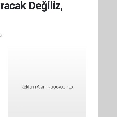
racak Değiliz,
du.