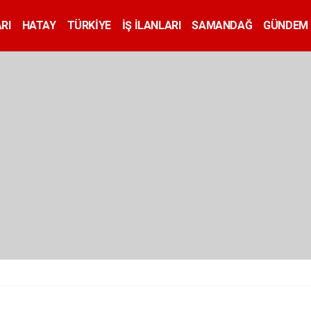
RI
HATAY
TÜRKİYE
İŞ İLANLARI
SAMANDAĞ
GÜNDEM