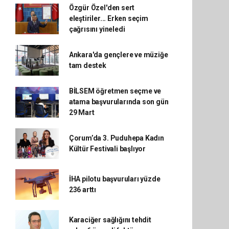
Özgür Özel'den sert
eleştiriler... Erken seçim
çağrısını yineledi
Ankara'da gençlere ve müziğe
tam destek
BİLSEM öğretmen seçme ve
atama başvurularında son gün
29 Mart
Çorum’da 3. Puduhepa Kadın
Kültür Festivali başlıyor
İHA pilotu başvuruları yüzde
236 arttı
Karaciğer sağlığını tehdit