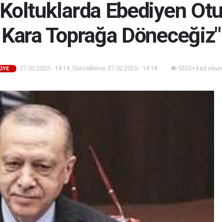
Koltuklarda Ebediyen Otu
Kara Toprağa Döneceğiz"
27.02.2025 - 14:14, Güncelleme: 27.02.2025 - 14:14
5332+ kez okun
İYE