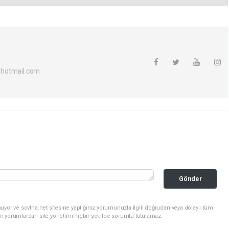
hotmail.com
Gönder
uyor ve sovtna.net sitesine yaptığınız yorumunuzla ilgili doğrudan veya dolaylı tüm
m yorumlardan site yönetimi hiçbir şekilde sorumlu tutulamaz.