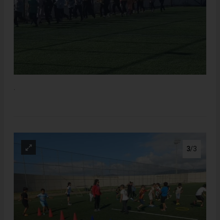
.
3
/3