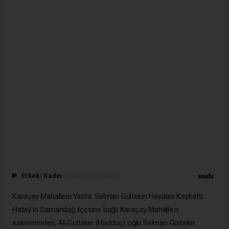
Erkek
|
Kadın
(Haberi Sesli Oku)
Karaçay Mahallesi Yasta: Selman Gültekin Hayatını Kaybetti
Hatay'ın Samandağ ilçesine bağlı Karaçay Mahallesi
sakinlerinden, Ali Gültekin (Hadduç) oğlu Selman Gültekin