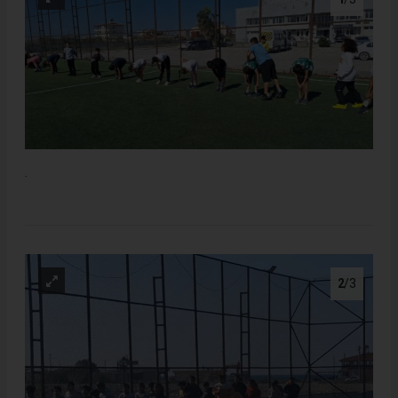
.
2
/3