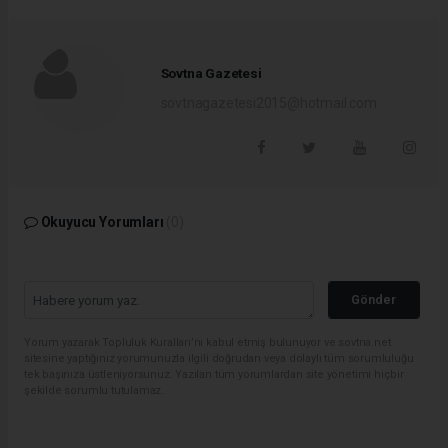
Sovtna Gazetesi
sovtnagazetesi2015@hotmail.com
Okuyucu Yorumları
(0)
Gönder
Yorum yazarak Topluluk Kuralları’nı kabul etmiş bulunuyor ve sovtna.net
sitesine yaptığınız yorumunuzla ilgili doğrudan veya dolaylı tüm sorumluluğu
tek başınıza üstleniyorsunuz. Yazılan tüm yorumlardan site yönetimi hiçbir
şekilde sorumlu tutulamaz.