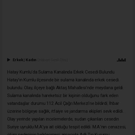
Erkek
|
Kadın
(Haberi Sesli Oku)
Hatay Kumlu’da Sulama Kanalında Erkek Cesedi Bulundu
Hatay’ın Kumlu ilçesinde bir sulama kanalında erkek cesedi
bulundu. Olay, ilçeye bağlı Aktaş Mahallesi’nde meydana geldi.
Sulama kanalında hareketsiz bir kişinin olduğunu fark eden
vatandaşlar durumu 112 Acil Çağrı Merkezi’ne bildirdi. İhbar
üzerine bölgeye sağlık, itfaiye ve jandarma ekipleri sevk edildi.
Olay yerinde yapılan incelemelerde, sudan çıkarılan cesedin
Suriye uyruklu M.A.’ya ait olduğu tespit edildi. M.A.’nın cenazesi,
ölüm nedeninin belirlenmesi amacıyla Adli Tıp Kurumu