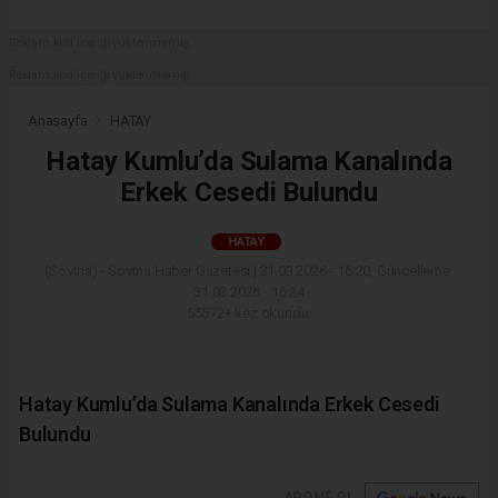
Reklam kod içeriği yüklenmemiş.
Reklam kod içeriği yüklenmemiş.
Anasayfa
HATAY
Hatay Kumlu’da Sulama Kanalında
Erkek Cesedi Bulundu
HATAY
(Sovtna) - Sovtna Haber Gazetesi | 31.03.2026 - 16:20, Güncelleme:
31.03.2026 - 16:24
55572+ kez okundu.
Hatay Kumlu’da Sulama Kanalında Erkek Cesedi
Bulundu