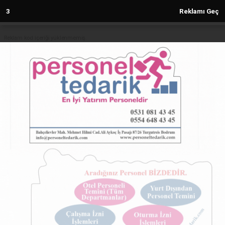
2
Reklamı Geç
Reklam kod içeriği yüklenmemiş.
Anasayfa
HATAY
GSB Spor Okulları’nda Ücretsiz
Atletizm Dersleri Devam Ediyor
HATAY
(Sovtna) - Sovtna Haber Gazetesi | 19.02.2025 - 20:26, Güncelleme:
19.02.2025 - 20:26
5432+ kez okundu.
GSB Spor Okulları’nda Ücretsiz Atletizm Dersleri
Devam Ediyor