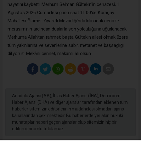
hayatını kaybetti. Merhum Selman Gültekin'in cenazesi, 1
Ağustos 2026 Cumartesi günü saat 11.00'de Karaçay
Mahallesi Ğlamet Ziyareti Mezarlığı'nda kılınacak cenaze
merasiminin ardından dualarla son yolculuğuna uğurlanacak.
Merhuma Allah'tan rahmet; başta Gültekin ailesi olmak üzere
tüm yakınlarına ve sevenlerine sabır, metanet ve başsağlığı
diliyoruz. Mekânı cennet, makamı âli olsun.
Anadolu Ajansı (AA), İhlas Haber Ajansı (İHA), Demirören
Haber Ajansı (DHA) ve diğer ajanslar tarafından eklenen tüm
haberler, sitemizin editörlerinin müdahalesi olmadan ajans
kanallarından çekilmektedir. Bu haberlerde yer alan hukuki
muhataplar haberi geçen ajanslar olup sitemizin hiç bir
editörü sorumlu tutulamaz...