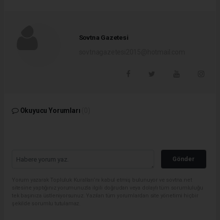
Sovtna Gazetesi
sovtnagazetesi2015@hotmail.com
Okuyucu Yorumları
(0)
Gönder
Yorum yazarak Topluluk Kuralları’nı kabul etmiş bulunuyor ve sovtna.net
sitesine yaptığınız yorumunuzla ilgili doğrudan veya dolaylı tüm sorumluluğu
tek başınıza üstleniyorsunuz. Yazılan tüm yorumlardan site yönetimi hiçbir
şekilde sorumlu tutulamaz.