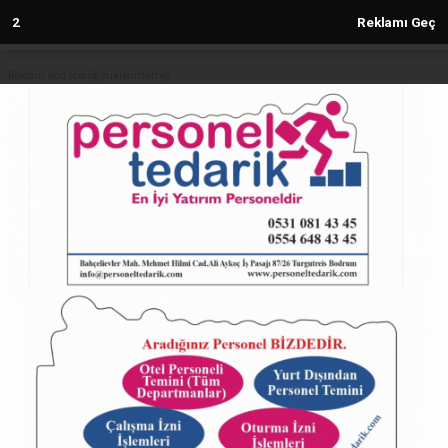
2
Reklamı Geç
Reklam kod içeriği yüklenmemiş.
Anasayfa
İletişim: TSK personeli değil
Azerbaycan Askeri Ateşesidir
09.09.2024 - 09:47, Güncelleme: 09.09.2024 - 09:47
5310+ kez okundu.
ABONE OL