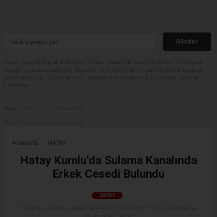
Gönder
Yorum yazarak Topluluk Kuralları’nı kabul etmiş bulunuyor ve sovtna.net sitesine
yaptığınız yorumunuzla ilgili doğrudan veya dolaylı tüm sorumluluğu tek başınıza
üstleniyorsunuz. Yazılan tüm yorumlardan site yönetimi hiçbir şekilde sorumlu
tutulamaz.
Reklam kod içeriği yüklenmemiş.
Reklam kod içeriği yüklenmemiş.
Anasayfa
HATAY
Hatay Kumlu’da Sulama Kanalında
Erkek Cesedi Bulundu
HATAY
(Sovtna) - Sovtna Haber Gazetesi | 31.03.2026 - 16:20, Güncelleme: