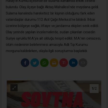
Hatay’ın Kumlu ilçesinde bir sulama kanalında erkek cesedi
bulundu. Olay, ilçeye bağlı Aktaş Mahallesi’nde meydana geldi.
Sulama kanalında hareketsiz bir kişinin olduğunu fark eden
vatandaşlar durumu 112 Acil Çağrı Merkezi’ne bildirdi. İhbar
üzerine bölgeye sağlık, itfaiye ve jandarma ekipleri sevk edildi.
Olay yerinde yapılan incelemelerde, sudan çıkarılan cesedin
Suriye uyruklu M.A.’ya ait olduğu tespit edildi. M.A.’nın cenazesi,
ölüm nedeninin belirlenmesi amacıyla Adli Tıp Kurumu
morguna kaldırılırken, olayla ilgili soruşturma başlatıldı.
1
/2