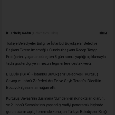
Erkek
|
Kadın
(Haberi Sesli Oku)
Türkiye Belediyeler Birliği ve İstanbul Büyükşehir Belediye
Başkanı Ekrem İmamoğlu, Cumhurbaşkanı Recep Tayyip
Erdoğan’ın, yaşanan süreçten 8 gün sonra yaptığı açıklamayla
tepki gösterdiği yeni mezun teğmenlere destek verdi.
BİLECİK (İGFA) - İstanbul Büyükşehir Belediyesi, ‘Kurtuluş
Savaşı ve İnönü Zaferleri Anı Evi ve Seyir Terası’nı Bilecik’in
Bozüyük ilçesine armağan etti.
Kurtuluş Savaşı’nın düşmana ‘dur’ denilen ilk noktaları olan, 1.
ve 2. İnönü Savaşları’nın yaşandığı vadiyi panoramik biçimde
gören alanın açılış töreninde konuşan Türkiye Belediyeler Birliği