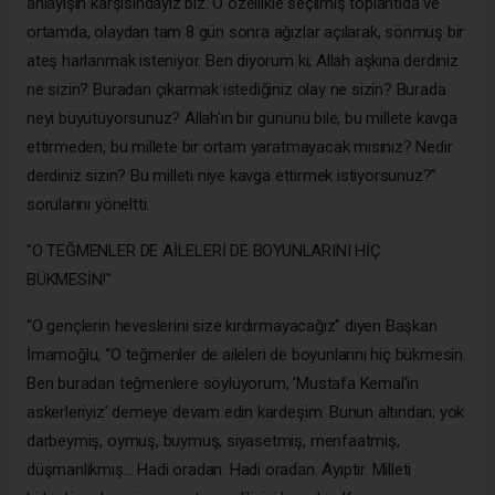
anlayışın karşısındayız biz. O özellikle seçilmiş toplantıda ve
ortamda, olaydan tam 8 gün sonra ağızlar açılarak, sönmüş bir
ateş harlanmak isteniyor. Ben diyorum ki; Allah aşkına derdiniz
ne sizin? Buradan çıkarmak istediğiniz olay ne sizin? Burada
neyi büyütüyorsunuz? Allah'ın bir gününü bile, bu millete kavga
ettirmeden, bu millete bir ortam yaratmayacak mısınız? Nedir
derdiniz sizin? Bu milleti niye kavga ettirmek istiyorsunuz?”
sorularını yöneltti.
"O TEĞMENLER DE AİLELERİ DE BOYUNLARINI HİÇ
BÜKMESİN!"
“O gençlerin heveslerini size kırdırmayacağız” diyen Başkan
İmamoğlu, “O teğmenler de aileleri de boyunlarını hiç bükmesin.
Ben buradan teğmenlere söylüyorum, ‘Mustafa Kemal'in
askerleriyiz’ demeye devam edin kardeşim. Bunun altından; yok
darbeymiş, oymuş, buymuş, siyasetmiş, menfaatmiş,
düşmanlıkmış… Hadi oradan. Hadi oradan. Ayıptır. Milleti