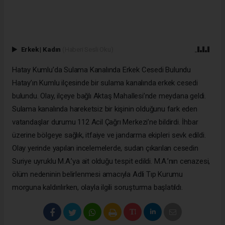
Erkek
|
Kadın
(Haberi Sesli Oku)
Hatay Kumlu’da Sulama Kanalında Erkek Cesedi Bulundu
Hatay’ın Kumlu ilçesinde bir sulama kanalında erkek cesedi
bulundu. Olay, ilçeye bağlı Aktaş Mahallesi’nde meydana geldi.
Sulama kanalında hareketsiz bir kişinin olduğunu fark eden
vatandaşlar durumu 112 Acil Çağrı Merkezi’ne bildirdi. İhbar
üzerine bölgeye sağlık, itfaiye ve jandarma ekipleri sevk edildi.
Olay yerinde yapılan incelemelerde, sudan çıkarılan cesedin
Suriye uyruklu M.A.’ya ait olduğu tespit edildi. M.A.’nın cenazesi,
ölüm nedeninin belirlenmesi amacıyla Adli Tıp Kurumu
morguna kaldırılırken, olayla ilgili soruşturma başlatıldı.