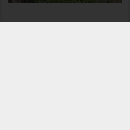
.
Anadolu Ajansı (AA), İhlas Haber Ajansı (İHA), Demirören
Haber Ajansı (DHA) ve diğer ajanslar tarafından eklenen tüm
haberler, sitemizin editörlerinin müdahalesi olmadan ajans
kanallarından çekilmektedir. Bu haberlerde yer alan hukuki
muhataplar haberi geçen ajanslar olup sitemizin hiç bir
editörü sorumlu tutulamaz...
Sovtna Gazetesi