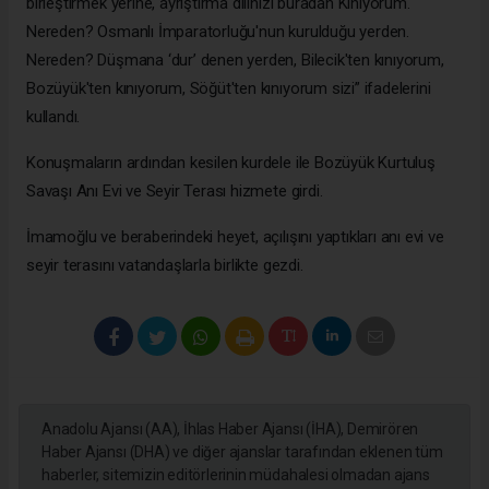
birleştirmek yerine, ayrıştırma dilinizi buradan Kınıyorum.
Nereden? Osmanlı İmparatorluğu'nun kurulduğu yerden.
Nereden? Düşmana ‘dur’ denen yerden, Bilecik'ten kınıyorum,
Bozüyük'ten kınıyorum, Söğüt'ten kınıyorum sizi” ifadelerini
kullandı.
Konuşmaların ardından kesilen kurdele ile Bozüyük Kurtuluş
Savaşı Anı Evi ve Seyir Terası hizmete girdi.
İmamoğlu ve beraberindeki heyet, açılışını yaptıkları anı evi ve
seyir terasını vatandaşlarla birlikte gezdi.
Anadolu Ajansı (AA), İhlas Haber Ajansı (İHA), Demirören
Haber Ajansı (DHA) ve diğer ajanslar tarafından eklenen tüm
haberler, sitemizin editörlerinin müdahalesi olmadan ajans