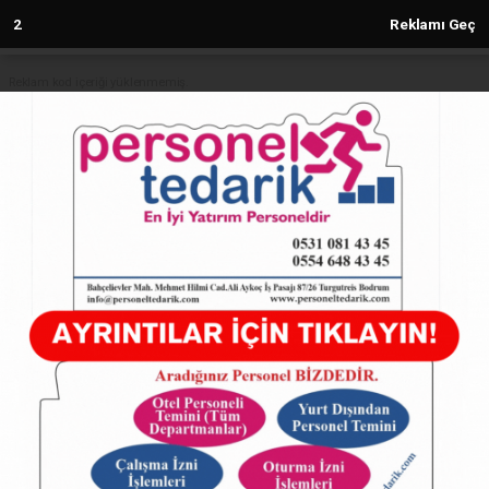
1
Reklamı Geç
Reklam kod içeriği yüklenmemiş.
Anasayfa
İmamoğlu'ndan iktidara 'Teğmen'
tepkisi! Söğüt'ten kınadı!
08.09.2024 - 18:29, Güncelleme: 08.09.2024 - 18:29
5246+ kez okundu.
ABONE OL