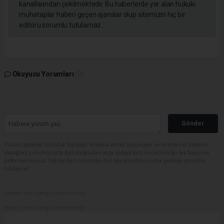
kanallarından çekilmektedir. Bu haberlerde yer alan hukuki
muhataplar haberi geçen ajanslar olup sitemizin hiç bir
editörü sorumlu tutulamaz...
Okuyucu Yorumları
(0)
Gönder
Yorum yazarak Topluluk Kuralları’nı kabul etmiş bulunuyor ve sovtna.net sitesine
yaptığınız yorumunuzla ilgili doğrudan veya dolaylı tüm sorumluluğu tek başınıza
üstleniyorsunuz. Yazılan tüm yorumlardan site yönetimi hiçbir şekilde sorumlu
tutulamaz.
Reklam kod içeriği yüklenmemiş.
Reklam kod içeriği yüklenmemiş.