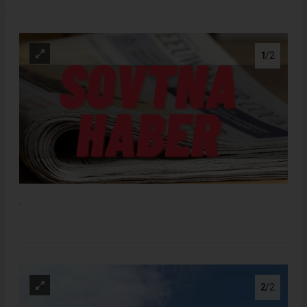
1
/2
.
2
/2