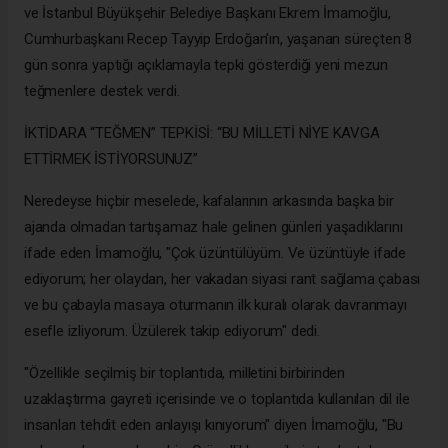
ve İstanbul Büyükşehir Belediye Başkanı Ekrem İmamoğlu,
Cumhurbaşkanı Recep Tayyip Erdoğan’ın, yaşanan süreçten 8
gün sonra yaptığı açıklamayla tepki gösterdiği yeni mezun
teğmenlere destek verdi.
İKTİDARA “TEĞMEN” TEPKİSİ: “BU MİLLETİ NİYE KAVGA
ETTİRMEK İSTİYORSUNUZ”
Neredeyse hiçbir meselede, kafalarının arkasında başka bir
ajanda olmadan tartışamaz hale gelinen günleri yaşadıklarını
ifade eden İmamoğlu, "Çok üzüntülüyüm. Ve üzüntüyle ifade
ediyorum; her olaydan, her vakadan siyasi rant sağlama çabası
ve bu çabayla masaya oturmanın ilk kuralı olarak davranmayı
esefle izliyorum. Üzülerek takip ediyorum" dedi.
"Özellikle seçilmiş bir toplantıda, milletini birbirinden
uzaklaştırma gayreti içerisinde ve o toplantıda kullanılan dil ile
insanları tehdit eden anlayışı kınıyorum" diyen İmamoğlu, "Bu