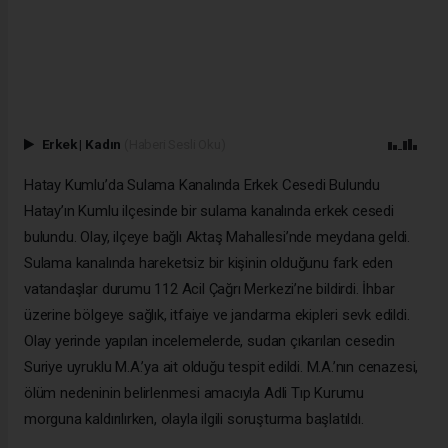
Erkek
|
Kadın
(Haberi Sesli Oku)
Hatay Kumlu’da Sulama Kanalında Erkek Cesedi Bulundu
Hatay’ın Kumlu ilçesinde bir sulama kanalında erkek cesedi
bulundu. Olay, ilçeye bağlı Aktaş Mahallesi’nde meydana geldi.
Sulama kanalında hareketsiz bir kişinin olduğunu fark eden
vatandaşlar durumu 112 Acil Çağrı Merkezi’ne bildirdi. İhbar
üzerine bölgeye sağlık, itfaiye ve jandarma ekipleri sevk edildi.
Olay yerinde yapılan incelemelerde, sudan çıkarılan cesedin
Suriye uyruklu M.A.’ya ait olduğu tespit edildi. M.A.’nın cenazesi,
ölüm nedeninin belirlenmesi amacıyla Adli Tıp Kurumu
morguna kaldırılırken, olayla ilgili soruşturma başlatıldı.