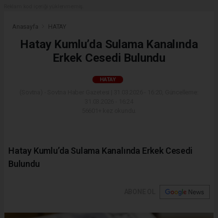
Reklam kod içeriği yüklenmemiş.
Anasayfa
HATAY
Hatay Kumlu’da Sulama Kanalında
Erkek Cesedi Bulundu
HATAY
(Sovtna) - Sovtna Haber Gazetesi | 31.03.2026 - 16:20, Güncelleme:
31.03.2026 - 16:24
56601+ kez okundu.
Hatay Kumlu’da Sulama Kanalında Erkek Cesedi
Bulundu
ABONE OL