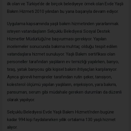
ilk olan ve Türkiye’de de birçok belediyeye örnek olan Evde Yaşlı
Bakım Hizmeti 2010 yılından bu yana başarıyla devam ediyor.
Uygulama kapsamında yaşlı bakım hizmetinden yararlanmak
isteyen vatandaşların Selçuklu Belediyesi Sosyal Destek
Hizmetler Müdürlüğü’ne başvurması gerekiyor. Yapılan
incelemeler sonucunda bakıma muhtaç olduğu tespit edilen
vatandaşlara hizmet sunuluyor. Yaşlı Bakım sertifikası olan
personeller tarafından yaşlıların ev temizliği yapılırken, banyo,
tıraş, yatak banyosu gibi kişisel bakım ihtiyaçları karşılanıyor.
Ayrıca görevli hemşireler tarafından rutin şeker, tansiyon,
kolesterol ölçümü yapılan yaşlıların, enjeksiyon, yara bakımı,
pansuman, serum gibi müdahale gereken durumları da düzenli
olarak yapılıyor.
Selçuklu Belediyesi Evde Yaşlı Bakım Hizmeti’nden bugüne
kadar 994 kişi faydalanırken yıllık ortalama 130 yaşlı hizmet
alıyor.