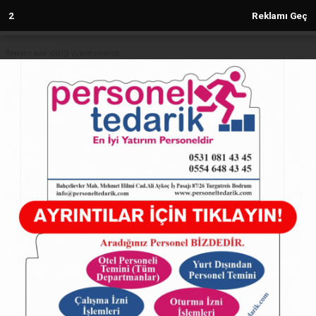
1
Reklamı Geç
Reklam kod içeriği yüklenmemiş.
Anasayfa
Konya Selçuklu'da evde bakım
yüzleri güldürüyor
18.02.2025 - 15:24, Güncelleme: 18.02.2025 - 15:24
5208+ kez okundu.
ABONE OL