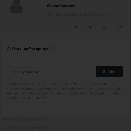
Sovtna Gazetesi
sovtnagazetesi2015@hotmail.com
Okuyucu Yorumları
(0)
Gönder
Yorum yazarak Topluluk Kuralları’nı kabul etmiş bulunuyor ve sovtna.net
sitesine yaptığınız yorumunuzla ilgili doğrudan veya dolaylı tüm sorumluluğu
tek başınıza üstleniyorsunuz. Yazılan tüm yorumlardan site yönetimi hiçbir
şekilde sorumlu tutulamaz.
Reklam kod içeriği yüklenmemiş.
Reklam kod içeriği yüklenmemiş.