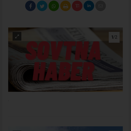
1
/2
.