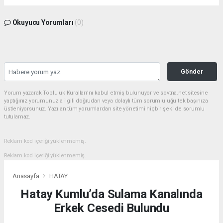
Okuyucu Yorumları
(0)
Gönder
Yorum yazarak Topluluk Kuralları’nı kabul etmiş bulunuyor ve sovtna.net sitesine
yaptığınız yorumunuzla ilgili doğrudan veya dolaylı tüm sorumluluğu tek başınıza
üstleniyorsunuz. Yazılan tüm yorumlardan site yönetimi hiçbir şekilde sorumlu
tutulamaz.
Reklam kod içeriği yüklenmemiş.
Reklam kod içeriği yüklenmemiş.
Anasayfa
HATAY
Hatay Kumlu’da Sulama Kanalında
Erkek Cesedi Bulundu