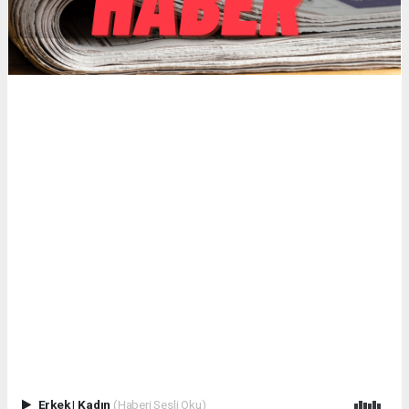
Erkek
|
Kadın
(Haberi Sesli Oku)