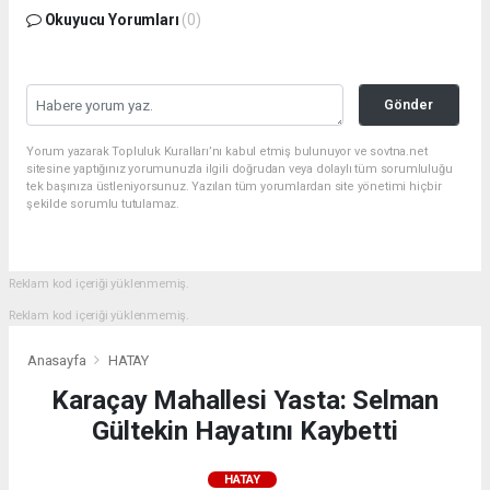
Okuyucu Yorumları
(0)
Gönder
Yorum yazarak Topluluk Kuralları’nı kabul etmiş bulunuyor ve sovtna.net
sitesine yaptığınız yorumunuzla ilgili doğrudan veya dolaylı tüm sorumluluğu
tek başınıza üstleniyorsunuz. Yazılan tüm yorumlardan site yönetimi hiçbir
şekilde sorumlu tutulamaz.
Reklam kod içeriği yüklenmemiş.
Reklam kod içeriği yüklenmemiş.
Anasayfa
HATAY
Karaçay Mahallesi Yasta: Selman
Gültekin Hayatını Kaybetti
HATAY