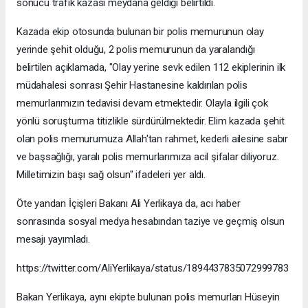
sonucu trafik kazası meydana geldiği belirtildi.
Kazada ekip otosunda bulunan bir polis memurunun olay
yerinde şehit olduğu, 2 polis memurunun da yaralandığı
belirtilen açıklamada, "Olay yerine sevk edilen 112 ekiplerinin ilk
müdahalesi sonrası Şehir Hastanesine kaldırılan polis
memurlarımızın tedavisi devam etmektedir. Olayla ilgili çok
yönlü soruşturma titizlikle sürdürülmektedir. Elim kazada şehit
olan polis memurumuza Allah'tan rahmet, kederli ailesine sabır
ve başsağlığı, yaralı polis memurlarımıza acil şifalar diliyoruz.
Milletimizin başı sağ olsun" ifadeleri yer aldı.
Öte yandan İçişleri Bakanı Ali Yerlikaya da, acı haber
sonrasında sosyal medya hesabından taziye ve geçmiş olsun
mesajı yayımladı.
https://twitter.com/AliYerlikaya/status/1894437835072999783
Bakan Yerlikaya, aynı ekipte bulunan polis memurları Hüseyin