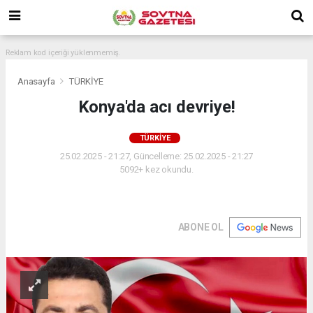
Reklam kod içeriği yüklenmemiş.
Anasayfa
TÜRKİYE
Konya'da acı devriye!
TÜRKİYE
25.02.2025 - 21:27, Güncelleme: 25.02.2025 - 21:27
5092+ kez okundu.
ABONE OL