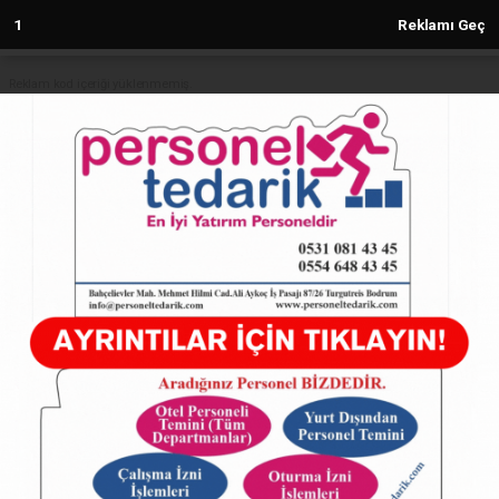
Reklam kod içeriği yüklenmemiş.
Anasayfa
TÜRKİYE
Milli Yol Partisi Osmaniye İl Başkanı
Süleyman Özer, Cumhurbaşkanına
Hakaret Suçlamasıyla Gözaltına
Alındı
TÜRKİYE
26.02.2025 - 01:21, Güncelleme: 26.02.2025 - 01:21
5557+ kez okundu.
Milli Yol Partisi Osmaniye İl Başkanı Süleyman
Özer, Cumhurbaşkanına Hakaret Suçlamasıyla