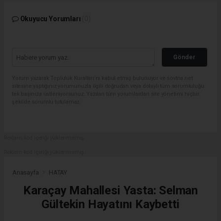
Okuyucu Yorumları
(0)
Gönder
Yorum yazarak Topluluk Kuralları’nı kabul etmiş bulunuyor ve sovtna.net
sitesine yaptığınız yorumunuzla ilgili doğrudan veya dolaylı tüm sorumluluğu
tek başınıza üstleniyorsunuz. Yazılan tüm yorumlardan site yönetimi hiçbir
şekilde sorumlu tutulamaz.
Reklam kod içeriği yüklenmemiş.
Reklam kod içeriği yüklenmemiş.
Anasayfa
HATAY
Karaçay Mahallesi Yasta: Selman
Gültekin Hayatını Kaybetti