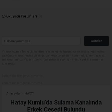
Okuyucu Yorumları
(0)
Gönder
Yorum yazarak Topluluk Kuralları’nı kabul etmiş bulunuyor ve sovtna.net sitesine
yaptığınız yorumunuzla ilgili doğrudan veya dolaylı tüm sorumluluğu tek başınıza
üstleniyorsunuz. Yazılan tüm yorumlardan site yönetimi hiçbir şekilde sorumlu
tutulamaz.
Reklam kod içeriği yüklenmemiş.
Reklam kod içeriği yüklenmemiş.
Anasayfa
HATAY
Hatay Kumlu’da Sulama Kanalında
Erkek Cesedi Bulundu