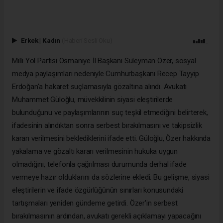
Erkek
|
Kadın
(Haberi Sesli Oku)
Milli Yol Partisi Osmaniye İl Başkanı Süleyman Özer, sosyal
medya paylaşımları nedeniyle Cumhurbaşkanı Recep Tayyip
Erdoğan'a hakaret suçlamasıyla gözaltına alındı. Avukatı
Muhammet Güloğlu, müvekkilinin siyasi eleştirilerde
bulunduğunu ve paylaşımlarının suç teşkil etmediğini belirterek,
ifadesinin alındıktan sonra serbest bırakılmasını ve takipsizlik
kararı verilmesini beklediklerini ifade etti. Güloğlu, Özer hakkında
yakalama ve gözaltı kararı verilmesinin hukuka uygun
olmadığını, telefonla çağrılması durumunda derhal ifade
vermeye hazır olduklarını da sözlerine ekledi. Bu gelişme, siyasi
eleştirilerin ve ifade özgürlüğünün sınırları konusundaki
tartışmaları yeniden gündeme getirdi. Özer'in serbest
bırakılmasının ardından, avukatı gerekli açıklamayı yapacağını