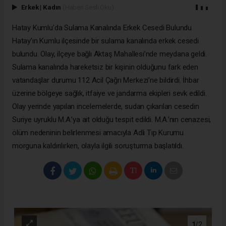
Erkek
|
Kadın
(Haberi Sesli Oku)
Hatay Kumlu’da Sulama Kanalında Erkek Cesedi Bulundu
Hatay’ın Kumlu ilçesinde bir sulama kanalında erkek cesedi
bulundu. Olay, ilçeye bağlı Aktaş Mahallesi’nde meydana geldi.
Sulama kanalında hareketsiz bir kişinin olduğunu fark eden
vatandaşlar durumu 112 Acil Çağrı Merkezi’ne bildirdi. İhbar
üzerine bölgeye sağlık, itfaiye ve jandarma ekipleri sevk edildi.
Olay yerinde yapılan incelemelerde, sudan çıkarılan cesedin
Suriye uyruklu M.A.’ya ait olduğu tespit edildi. M.A.’nın cenazesi,
ölüm nedeninin belirlenmesi amacıyla Adli Tıp Kurumu
morguna kaldırılırken, olayla ilgili soruşturma başlatıldı.
1
/2