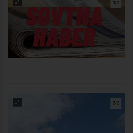
1
/2
.
2
/2