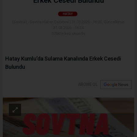
Erkek Cesedi Bulundu
HATAY
(Sovtna) - Sovtna Haber Gazetesi | 31.03.2026 - 16:20, Güncelleme:
31.03.2026 - 16:24
57581+ kez okundu.
Hatay Kumlu’da Sulama Kanalında Erkek Cesedi
Bulundu
ABONE OL