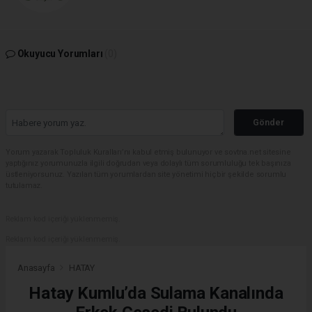
Okuyucu Yorumları
(0)
Gönder
Yorum yazarak Topluluk Kuralları’nı kabul etmiş bulunuyor ve sovtna.net sitesine
yaptığınız yorumunuzla ilgili doğrudan veya dolaylı tüm sorumluluğu tek başınıza
üstleniyorsunuz. Yazılan tüm yorumlardan site yönetimi hiçbir şekilde sorumlu
tutulamaz.
Reklam kod içeriği yüklenmemiş.
Reklam kod içeriği yüklenmemiş.
Anasayfa
HATAY
Hatay Kumlu’da Sulama Kanalında