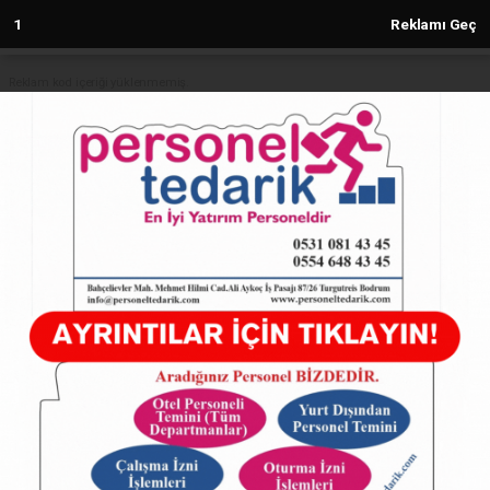
1
Reklamı Geç
Reklam kod içeriği yüklenmemiş.
Anasayfa
HATAY
MULLAOĞLU'ndan GAZETEMİZE
ANLAMLI ZİYARET
HATAY
25.01.2025 - 23:00, Güncelleme: 25.01.2025 - 23:00
8055+ kez okundu.
MULLAOĞLU'ndan GAZETEMİZE ANLAMLI
ZİYARET
ABONE OL