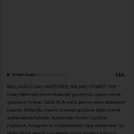
Erkek
|
Kadın
(Haberi Sesli Oku)
MULLAOĞLU'ndan GAZETEMİZE ANLAMLI ZİYARET CHP
Hatay Milletvekili Servet Mullaoğlu gazetemizi ziyaret ederek,
gazetemiz İmtiyaz Sahibi Ali Arslan'a geçmiş olsun dileklerinde
bulundu. Mullaoğlu, ziyareti sırasında gündeme ilişkin önemli
açıklamalarda bulundu. Açıklamaları Sovtna Gazetesi
Facebook, Instagram ve X adreslerinden takip edebilirsiniz. Sn.
Mullaoğlu'na anlamlı ziyaretinden dolayı teşekkür ediyoruz.