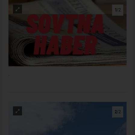
1
/2
.
2
/2