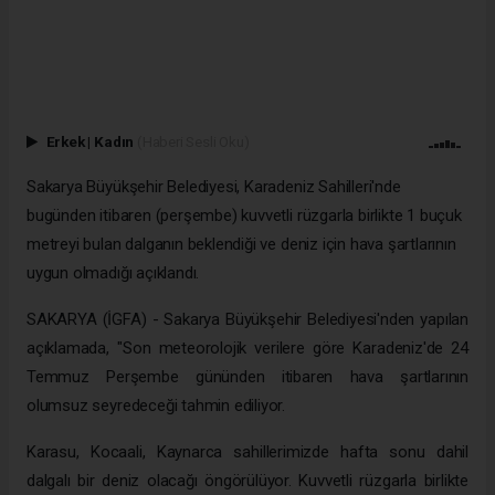
Erkek
|
Kadın
(Haberi Sesli Oku)
Sakarya Büyükşehir Belediyesi, Karadeniz Sahilleri'nde
bugünden itibaren (perşembe) kuvvetli rüzgarla birlikte 1 buçuk
metreyi bulan dalganın beklendiği ve deniz için hava şartlarının
uygun olmadığı açıklandı.
SAKARYA (İGFA) - Sakarya Büyükşehir Belediyesi'nden yapılan
açıklamada, "Son meteorolojik verilere göre Karadeniz'de 24
Temmuz Perşembe gününden itibaren hava şartlarının
olumsuz seyredeceği tahmin ediliyor.
Karasu, Kocaali, Kaynarca sahillerimizde hafta sonu dahil
dalgalı bir deniz olacağı öngörülüyor. Kuvvetli rüzgarla birlikte