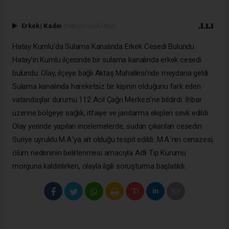
Erkek
|
Kadın
(Haberi Sesli Oku)
Hatay Kumlu’da Sulama Kanalında Erkek Cesedi Bulundu
Hatay’ın Kumlu ilçesinde bir sulama kanalında erkek cesedi
bulundu. Olay, ilçeye bağlı Aktaş Mahallesi’nde meydana geldi.
Sulama kanalında hareketsiz bir kişinin olduğunu fark eden
vatandaşlar durumu 112 Acil Çağrı Merkezi’ne bildirdi. İhbar
üzerine bölgeye sağlık, itfaiye ve jandarma ekipleri sevk edildi.
Olay yerinde yapılan incelemelerde, sudan çıkarılan cesedin
Suriye uyruklu M.A.’ya ait olduğu tespit edildi. M.A.’nın cenazesi,
ölüm nedeninin belirlenmesi amacıyla Adli Tıp Kurumu
morguna kaldırılırken, olayla ilgili soruşturma başlatıldı.