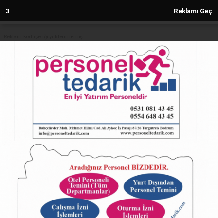
2
Reklamı Geç
Reklam kod içeriği yüklenmemiş.
Anasayfa
Sakarya'da deniz planı yapacak
olanlara uyarı
24.07.2025 - 11:38, Güncelleme: 24.07.2025 - 11:38
23079+ kez okundu.
ABONE OL