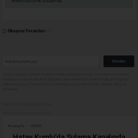
editörü sorumlu tutulamaz...
Okuyucu Yorumları
(0)
Gönder
Yorum yazarak Topluluk Kuralları’nı kabul etmiş bulunuyor ve sovtna.net sitesine
yaptığınız yorumunuzla ilgili doğrudan veya dolaylı tüm sorumluluğu tek başınıza
üstleniyorsunuz. Yazılan tüm yorumlardan site yönetimi hiçbir şekilde sorumlu
tutulamaz.
Reklam kod içeriği yüklenmemiş.
Reklam kod içeriği yüklenmemiş.
Anasayfa
HATAY
Hatay Kumlu’da Sulama Kanalında