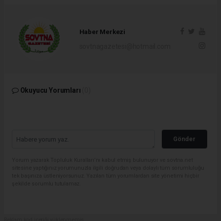
Haber Merkezi
sovtnagazetesi@hotmail.com
Okuyucu Yorumları
(0)
Gönder
Yorum yazarak Topluluk Kuralları’nı kabul etmiş bulunuyor ve sovtna.net
sitesine yaptığınız yorumunuzla ilgili doğrudan veya dolaylı tüm sorumluluğu
tek başınıza üstleniyorsunuz. Yazılan tüm yorumlardan site yönetimi hiçbir
şekilde sorumlu tutulamaz.
Reklam kod içeriği yüklenmemiş.