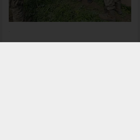
.
Anadolu Ajansı (AA), İhlas Haber Ajansı (İHA), Demirören
Haber Ajansı (DHA) ve diğer ajanslar tarafından eklenen tüm
haberler, sitemizin editörlerinin müdahalesi olmadan ajans
kanallarından çekilmektedir. Bu haberlerde yer alan hukuki
muhataplar haberi geçen ajanslar olup sitemizin hiç bir
editörü sorumlu tutulamaz...