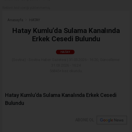
Reklam kod içeriği yüklenmemiş.
Anasayfa
HATAY
Hatay Kumlu’da Sulama Kanalında
Erkek Cesedi Bulundu
HATAY
(Sovtna) - Sovtna Haber Gazetesi | 31.03.2026 - 16:20, Güncelleme:
31.03.2026 - 16:24
56845+ kez okundu.
Hatay Kumlu’da Sulama Kanalında Erkek Cesedi
Bulundu
ABONE OL