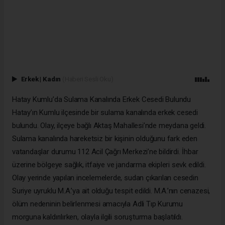
Erkek
|
Kadın
(Haberi Sesli Oku)
Hatay Kumlu’da Sulama Kanalında Erkek Cesedi Bulundu
Hatay’ın Kumlu ilçesinde bir sulama kanalında erkek cesedi
bulundu. Olay, ilçeye bağlı Aktaş Mahallesi’nde meydana geldi.
Sulama kanalında hareketsiz bir kişinin olduğunu fark eden
vatandaşlar durumu 112 Acil Çağrı Merkezi’ne bildirdi. İhbar
üzerine bölgeye sağlık, itfaiye ve jandarma ekipleri sevk edildi.
Olay yerinde yapılan incelemelerde, sudan çıkarılan cesedin
Suriye uyruklu M.A.’ya ait olduğu tespit edildi. M.A.’nın cenazesi,
ölüm nedeninin belirlenmesi amacıyla Adli Tıp Kurumu
morguna kaldırılırken, olayla ilgili soruşturma başlatıldı.