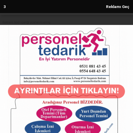
2
Reklamı Geç
Reklam kod içeriği yüklenmemiş.
Anasayfa
HATAY
Samandağ’da Kadın Emeği ve
Sanatın Buluşması
HATAY
(Sovtna) - Sovtna Haber Gazetesi | 21.03.2025 - 16:33, Güncelleme:
21.03.2025 - 16:33
7750+ kez okundu.
Samandağ’da Kadın Emeği ve Sanatın Buluşması
ABONE OL