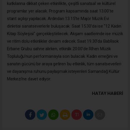
katkılarına dikkat çeken etkinlikte, çeşitli sanatsal ve kültürel
programlar yer alacak. Program kapsamında saat 13.00’te
stant açılışı yapılacak. Ardından 13.15’te Majör Müzik Evi
dinletisi sanatseverlerle buluşacak. Saat 15.30’da ise "12 Kadın
Kitap Söyleşisi" gerçekleştirilecek. Akşam saatlerinde ise müzik
ve ritim dolu etkinlikler devam edecek. Saat 19.30’da Bablîsok
Erbane Grubu sahne alırken, etkinlik 20.00’de Rîhen Müzik
Topluluğu’nun performansıyla son bulacak. Kadın emeğini ve
sanatın gücünü bir araya getiren bu etkinlik, tüm sanatseverleri
ve dayanışma ruhunu paylaşmak isteyenleri Samandağ Kültür
Merkezi’ne davet ediyor.
HATAY HABERİ