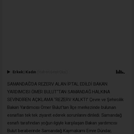
Erkek
|
Kadın
(Haberi Sesli Oku)
SAMANDAĞ'DA REZERV ALAN İPTAL EDİLDİ BAKAN
YARDIMCISI ÖMER BULUT"TAN SAMANDAĞ HALKINA
SEVİNDİREN AÇIKLAMA "REZERV KALKTI" Çevre ve Şehircilik
Bakan Yardımcısı Ömer Bulut'tan İlçe merkezinde bulunan
esnafları tek tek ziyaret ederek sorunlarını dinledi. Samandağ
esnafı tarafından yoğun ilgiyle karşılaşan Bakan yardımcısı
Bulut beraberinde Samandağ Kaymakamı Emre Dündar,