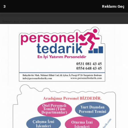
2
Reklamı Geç
Reklam kod içeriği yüklenmemiş.
Anasayfa
SAMANDAĞ
SAMANDAĞ'DA REZERV ALAN
İPTAL EDİLDİ
SAMANDAĞ
27.07.2024 - 22:04, Güncelleme: 27.07.2024 - 22:04
7671+ kez okundu.
SAMANDAĞ'DA REZERV ALAN İPTAL EDİLDİ
ABONE OL