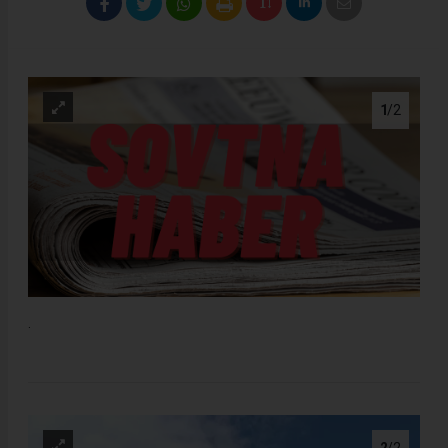
1
/2
.
2
/2