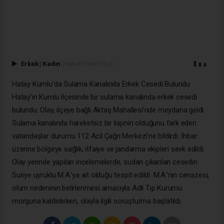
Erkek
|
Kadın
(Haberi Sesli Oku)
Hatay Kumlu’da Sulama Kanalında Erkek Cesedi Bulundu
Hatay’ın Kumlu ilçesinde bir sulama kanalında erkek cesedi
bulundu. Olay, ilçeye bağlı Aktaş Mahallesi’nde meydana geldi.
Sulama kanalında hareketsiz bir kişinin olduğunu fark eden
vatandaşlar durumu 112 Acil Çağrı Merkezi’ne bildirdi. İhbar
üzerine bölgeye sağlık, itfaiye ve jandarma ekipleri sevk edildi.
Olay yerinde yapılan incelemelerde, sudan çıkarılan cesedin
Suriye uyruklu M.A.’ya ait olduğu tespit edildi. M.A.’nın cenazesi,
ölüm nedeninin belirlenmesi amacıyla Adli Tıp Kurumu
morguna kaldırılırken, olayla ilgili soruşturma başlatıldı.