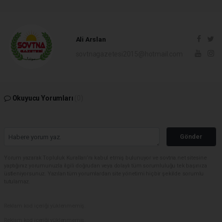
Ali Arslan
sovtnagazetesi2015@hotmail.com
Okuyucu Yorumları
(0)
Gönder
Yorum yazarak Topluluk Kuralları’nı kabul etmiş bulunuyor ve sovtna.net sitesine
yaptığınız yorumunuzla ilgili doğrudan veya dolaylı tüm sorumluluğu tek başınıza
üstleniyorsunuz. Yazılan tüm yorumlardan site yönetimi hiçbir şekilde sorumlu
tutulamaz.
Reklam kod içeriği yüklenmemiş.
Reklam kod içeriği yüklenmemiş.