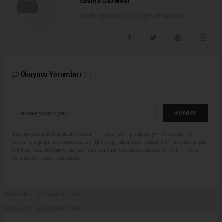
Sovtna Gazetesi
sovtnagazetesi2015@hotmail.com
Okuyucu Yorumları
(0)
Gönder
Yorum yazarak Topluluk Kuralları’nı kabul etmiş bulunuyor ve sovtna.net
sitesine yaptığınız yorumunuzla ilgili doğrudan veya dolaylı tüm sorumluluğu
tek başınıza üstleniyorsunuz. Yazılan tüm yorumlardan site yönetimi hiçbir
şekilde sorumlu tutulamaz.
Reklam kod içeriği yüklenmemiş.
Reklam kod içeriği yüklenmemiş.