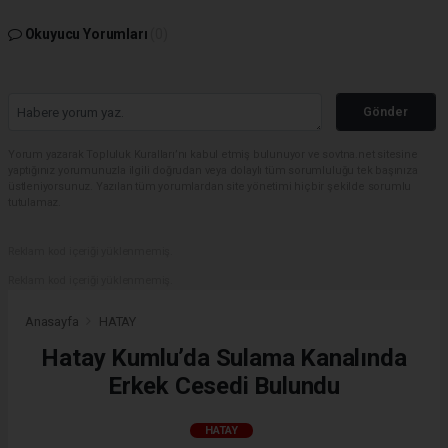
Okuyucu Yorumları
(0)
Gönder
Yorum yazarak Topluluk Kuralları’nı kabul etmiş bulunuyor ve sovtna.net sitesine
yaptığınız yorumunuzla ilgili doğrudan veya dolaylı tüm sorumluluğu tek başınıza
üstleniyorsunuz. Yazılan tüm yorumlardan site yönetimi hiçbir şekilde sorumlu
tutulamaz.
Reklam kod içeriği yüklenmemiş.
Reklam kod içeriği yüklenmemiş.
Anasayfa
HATAY
Hatay Kumlu’da Sulama Kanalında
Erkek Cesedi Bulundu
HATAY