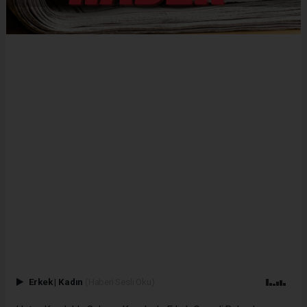
Erkek
|
Kadın
(Haberi Sesli Oku)