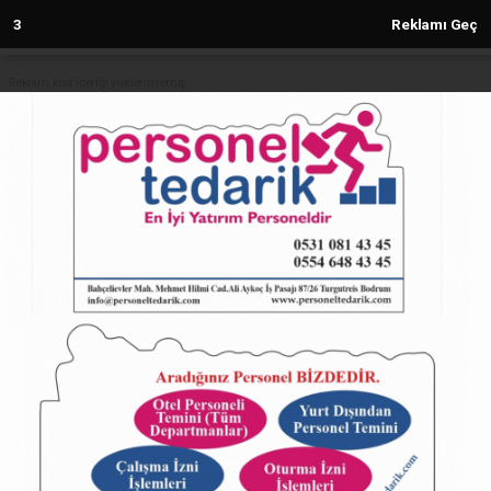
2
Reklamı Geç
Reklam kod içeriği yüklenmemiş.
Anasayfa
Şehirlerarası otobüslerde 2024’ün
en yoğun rota Bursa–İstanbul
03.01.2025 - 16:25, Güncelleme: 03.01.2025 - 16:25
5820+ kez okundu.
ABONE OL