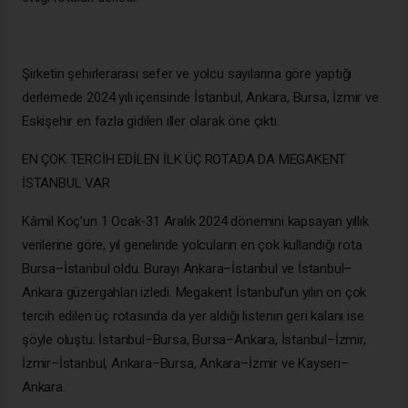
Şirketin şehirlerarası sefer ve yolcu sayılarına göre yaptığı
derlemede 2024 yılı içerisinde İstanbul, Ankara, Bursa, İzmir ve
Eskişehir en fazla gidilen iller olarak öne çıktı.
EN ÇOK TERCİH EDİLEN İLK ÜÇ ROTADA DA MEGAKENT
İSTANBUL VAR
Kâmil Koç’un 1 Ocak-31 Aralık 2024 dönemini kapsayan yıllık
verilerine göre, yıl genelinde yolcuların en çok kullandığı rota
Bursa–İstanbul oldu. Burayı Ankara–İstanbul ve İstanbul–
Ankara güzergahları izledi. Megakent İstanbul’un yılın on çok
tercih edilen üç rotasında da yer aldığı listenin geri kalanı ise
şöyle oluştu: İstanbul–Bursa, Bursa–Ankara, İstanbul–İzmir,
İzmir–İstanbul, Ankara–Bursa, Ankara–İzmir ve Kayseri–
Ankara.