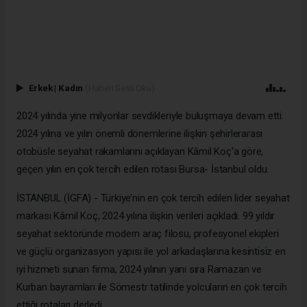
Erkek
|
Kadın
(Haberi Sesli Oku)
2024 yılında yine milyonlar sevdikleriyle buluşmaya devam etti.
2024 yılına ve yılın önemli dönemlerine ilişkin şehirlerarası
otobüsle seyahat rakamlarını açıklayan Kâmil Koç'a göre,
geçen yılın en çok tercih edilen rotası Bursa- İstanbul oldu.
İSTANBUL (İGFA) - Türkiye’nin en çok tercih edilen lider seyahat
markası Kâmil Koç, 2024 yılına ilişkin verileri açıkladı. 99 yıldır
seyahat sektöründe modern araç filosu, profesyonel ekipleri
ve güçlü organizasyon yapısı ile yol arkadaşlarına kesintisiz en
iyi hizmeti sunan firma, 2024 yılının yanı sıra Ramazan ve
Kurban bayramları ile Sömestr tatilinde yolcuların en çok tercih
ettiği rotaları derledi.