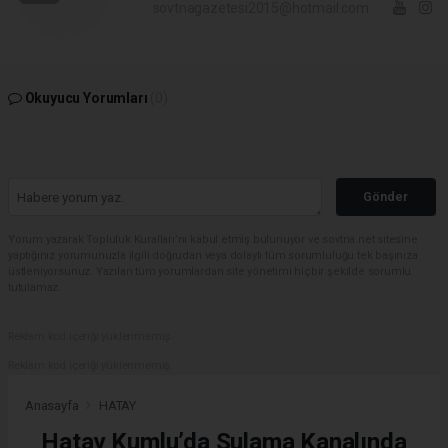
sovtnagazetesi2015@hotmail.com
Okuyucu Yorumları
(0)
Gönder
Yorum yazarak Topluluk Kuralları’nı kabul etmiş bulunuyor ve sovtna.net sitesine
yaptığınız yorumunuzla ilgili doğrudan veya dolaylı tüm sorumluluğu tek başınıza
üstleniyorsunuz. Yazılan tüm yorumlardan site yönetimi hiçbir şekilde sorumlu
tutulamaz.
Reklam kod içeriği yüklenmemiş.
Reklam kod içeriği yüklenmemiş.
Anasayfa
HATAY
Hatay Kumlu’da Sulama Kanalında