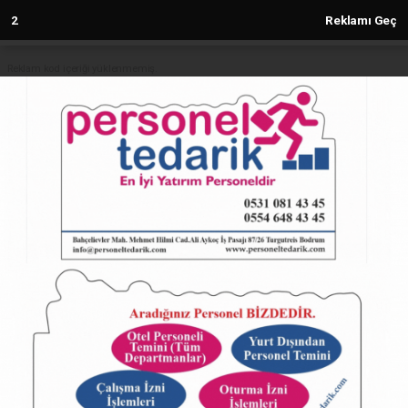
2
Reklamı Geç
Reklam kod içeriği yüklenmemiş.
Anasayfa
TÜRKİYE
Sosyal Yardım Ödemelerine Zam:
Yeni Tutarlar Belli Oldu
TÜRKİYE
27.02.2025 - 11:33, Güncelleme: 27.02.2025 - 11:33
5707+ kez okundu.
Sosyal Yardım Ödemelerine Zam: Yeni Tutarlar Belli
Oldu
ABONE OL