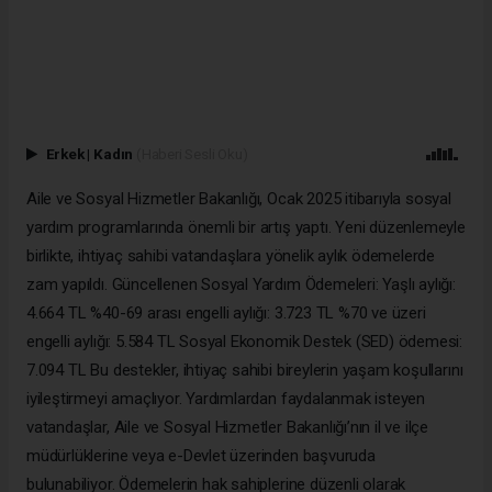
Erkek
|
Kadın
(Haberi Sesli Oku)
Aile ve Sosyal Hizmetler Bakanlığı, Ocak 2025 itibarıyla sosyal
yardım programlarında önemli bir artış yaptı. Yeni düzenlemeyle
birlikte, ihtiyaç sahibi vatandaşlara yönelik aylık ödemelerde
zam yapıldı. Güncellenen Sosyal Yardım Ödemeleri: Yaşlı aylığı:
4.664 TL %40-69 arası engelli aylığı: 3.723 TL %70 ve üzeri
engelli aylığı: 5.584 TL Sosyal Ekonomik Destek (SED) ödemesi:
7.094 TL Bu destekler, ihtiyaç sahibi bireylerin yaşam koşullarını
iyileştirmeyi amaçlıyor. Yardımlardan faydalanmak isteyen
vatandaşlar, Aile ve Sosyal Hizmetler Bakanlığı’nın il ve ilçe
müdürlüklerine veya e-Devlet üzerinden başvuruda
bulunabiliyor. Ödemelerin hak sahiplerine düzenli olarak