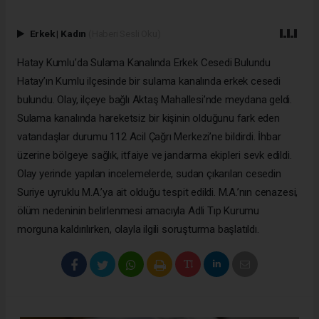
Erkek
|
Kadın
(Haberi Sesli Oku)
Hatay Kumlu’da Sulama Kanalında Erkek Cesedi Bulundu
Hatay’ın Kumlu ilçesinde bir sulama kanalında erkek cesedi
bulundu. Olay, ilçeye bağlı Aktaş Mahallesi’nde meydana geldi.
Sulama kanalında hareketsiz bir kişinin olduğunu fark eden
vatandaşlar durumu 112 Acil Çağrı Merkezi’ne bildirdi. İhbar
üzerine bölgeye sağlık, itfaiye ve jandarma ekipleri sevk edildi.
Olay yerinde yapılan incelemelerde, sudan çıkarılan cesedin
Suriye uyruklu M.A.’ya ait olduğu tespit edildi. M.A.’nın cenazesi,
ölüm nedeninin belirlenmesi amacıyla Adli Tıp Kurumu
morguna kaldırılırken, olayla ilgili soruşturma başlatıldı.