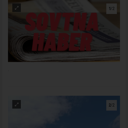
1
/2
.
2
/2