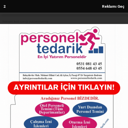
1
Reklamı Geç
Reklam kod içeriği yüklenmemiş.
Anasayfa
DÜNYA
SOVTNA 11 YAŞINDA! 11 Yıldır
Gerçeğin İzinde…
DÜNYA
06.07.2026 - 08:34, Güncelleme: 06.07.2026 - 08:34
17576+ kez okundu.
SOVTNA 11 YAŞINDA! 11 Yıldır Gerçeğin İzinde…
ABONE OL