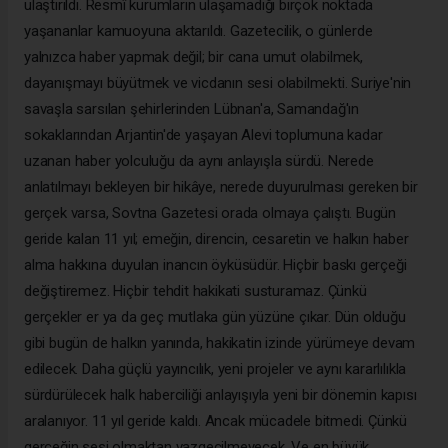
ulaştırıldı. Resmî kurumların ulaşamadığı birçok noktada
yaşananlar kamuoyuna aktarıldı. Gazetecilik, o günlerde
yalnızca haber yapmak değil; bir cana umut olabilmek,
dayanışmayı büyütmek ve vicdanın sesi olabilmekti. Suriye'nin
savaşla sarsılan şehirlerinden Lübnan'a, Samandağ'ın
sokaklarından Arjantin'de yaşayan Alevi toplumuna kadar
uzanan haber yolculuğu da aynı anlayışla sürdü. Nerede
anlatılmayı bekleyen bir hikâye, nerede duyurulması gereken bir
gerçek varsa, Sovtna Gazetesi orada olmaya çalıştı. Bugün
geride kalan 11 yıl; emeğin, direncin, cesaretin ve halkın haber
alma hakkına duyulan inancın öyküsüdür. Hiçbir baskı gerçeği
değiştiremez. Hiçbir tehdit hakikati susturamaz. Çünkü
gerçekler er ya da geç mutlaka gün yüzüne çıkar. Dün olduğu
gibi bugün de halkın yanında, hakikatin izinde yürümeye devam
edilecek. Daha güçlü yayıncılık, yeni projeler ve aynı kararlılıkla
sürdürülecek halk haberciliği anlayışıyla yeni bir dönemin kapısı
aralanıyor. 11 yıl geride kaldı. Ancak mücadele bitmedi. Çünkü
gerçeğin sesi olmaktan vazgeçilmeyecek. Ve en büyük