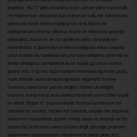
teşekkür... Bu 11 yıllık yolculukta hiçbir zaman yalnız yürümedik.
Her haberimizin arkasında bize inanan bir halk, her adımımızda
yanımızda duran binlerce takipçimiz vardı. Bazen bir
paylaşımınızla sesimiz oldunuz, bazen bir ihbarınızla gerçeğe
ulaştırdınız, bazen de en zor günlerde yalnız olmadığımızı
hissettirdiniz. 6 Şubat depreminin karanlığında enkaz başında
umut ararken de, baskılarla karşı karşıya kaldığımız günlerde de,
tehdit edildiğimiz zamanlarda da en büyük gücümüz sizlerin
güveni oldu. O güven, hiçbir baskının kıramayacağı kadar güçlü,
hiçbir tehdidin susturamayacağı kadar değerliydi. Sovtna
Gazetesi, yalnızca bir gazete değildir. Sizlerin desteğiyle
büyüyen, acınızı kendi acısı, sevincinizi kendi sevinci bilen büyük
bir ailedir. Bugün 11. yaşını kutlayan Sovtna Gazetesi'nin her
satırında siz varsınız. Yazılan her haberde, ulaşılan her başarıda,
verilen her mücadelede sizlerin emeği, duası ve desteği var. Bu
yüzden bu yıl dönümü yalnızca bizim değil; gerçeğin peşinden
yürümekten vazgeçmeyen, haberlerimize sahip çıkan, bizi