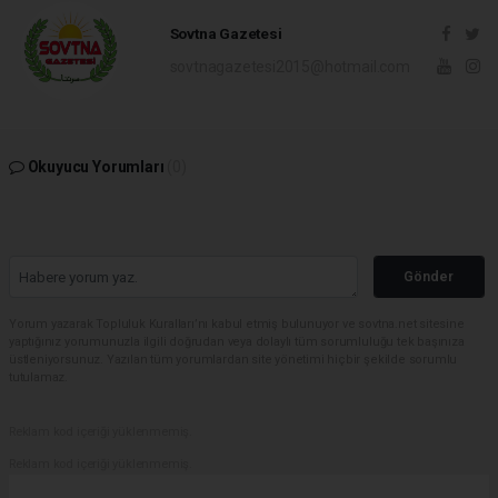
Sovtna Gazetesi
sovtnagazetesi2015@hotmail.com
Okuyucu Yorumları
(0)
Gönder
Yorum yazarak Topluluk Kuralları’nı kabul etmiş bulunuyor ve sovtna.net sitesine
yaptığınız yorumunuzla ilgili doğrudan veya dolaylı tüm sorumluluğu tek başınıza
üstleniyorsunuz. Yazılan tüm yorumlardan site yönetimi hiçbir şekilde sorumlu
tutulamaz.
Reklam kod içeriği yüklenmemiş.
Reklam kod içeriği yüklenmemiş.