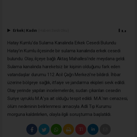
Erkek
|
Kadın
(Haberi Sesli Oku)
Hatay Kumlu’da Sulama Kanalında Erkek Cesedi Bulundu
Hatay’ın Kumlu ilçesinde bir sulama kanalında erkek cesedi
bulundu. Olay, ilçeye bağlı Aktaş Mahallesi’nde meydana geldi.
Sulama kanalında hareketsiz bir kişinin olduğunu fark eden
vatandaşlar durumu 112 Acil Çağrı Merkezi’ne bildirdi. İhbar
üzerine bölgeye sağlık, itfaiye ve jandarma ekipleri sevk edildi.
Olay yerinde yapılan incelemelerde, sudan çıkarılan cesedin
Suriye uyruklu M.A.’ya ait olduğu tespit edildi. M.A.’nın cenazesi,
ölüm nedeninin belirlenmesi amacıyla Adli Tıp Kurumu
morguna kaldırılırken, olayla ilgili soruşturma başlatıldı.