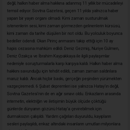
değil; halkın haber alma hakkına adanmış 11 yıllık bir mücadeleyi
temsil ediyor. Sovtna Gazetesi, geçen 11 yılda yalnızca haber
yapan bir yayın organı olmadı. Kimi zaman susturulmak
istenenlerin sesi, kimi zaman görmezden gelinenlerin kürsüsü,
kimi zaman da tarihe düşülen bir not oldu. Bu yolculuk boyunca
bedeller ödendi. Okan Pirinç anmasını takip ettiği için 10 ay
hapis cezasına mahkûm edildi. Deniz Gezmiş, Nuriye Gülmen,
Deniz Özakça ve İbrahim Kaypakkaya ile ilgili paylaşımlar
nedeniyle soruşturmalarla karşı karşıya kaldı. Halkın haber alma
hakkını savunduğu için tehdit edildi, zaman zaman saldırılara
maruz kaldı. Ancak hiçbir baskı, gerçeğin peşinden yürümekten
vazgeçiremedi. 6 Şubat depremleri ise yalnızca Hatay'ın değil,
Sovtna Gazetesi'nin de en ağır sınavı oldu. Enkazların arasında
internetin, elektriğin ve iletişimin büyük ölçüde çöktüğü
günlerde dünyanın gözünü Hatay'a çevirebilmek için
durmaksızın çalışıldı. Yardım çağrıları duyuruldu, kayıpların
sesleri paylaşıldı, enkaz altındaki insanların umutları milyonlara