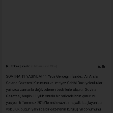
Erkek
|
Kadın
(Haberi Sesli Oku)
SOVTNA 11 YAŞINDA! 11 Yıldır Gerçeğin İzinde… Ali Arslan
Sovtna Gazetesi Kurucusu ve İmtiyaz Sahibi Bazı yolculuklar
yalnızca zamanla değil, ödenen bedellerle ölçülür. Sovtna
Gazetesi, bugün 11 yıllık onurlu bir mücadelenin gururunu
yaşıyor. 6 Temmuz 2015'te mütevazı bir hayalle başlayan bu
yolculuk, bugün yalnızca bir gazetenin kuruluş yıl dönümünü