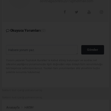
sovtnagazetesi2015@hotmail.com
Okuyucu Yorumları
(0)
Gönder
Yorum yazarak Topluluk Kuralları’nı kabul etmiş bulunuyor ve sovtna.net
sitesine yaptığınız yorumunuzla ilgili doğrudan veya dolaylı tüm sorumluluğu
tek başınıza üstleniyorsunuz. Yazılan tüm yorumlardan site yönetimi hiçbir
şekilde sorumlu tutulamaz.
Reklam kod içeriği yüklenmemiş.
Reklam kod içeriği yüklenmemiş.
Anasayfa
HATAY