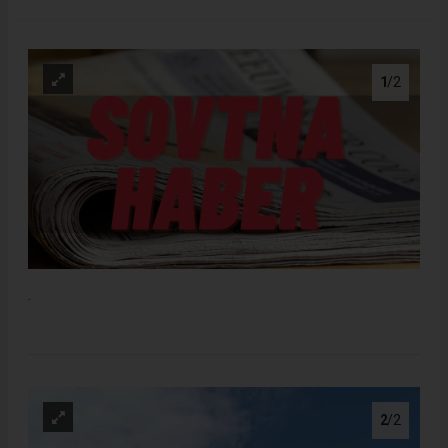
1
/2
.
2
/2