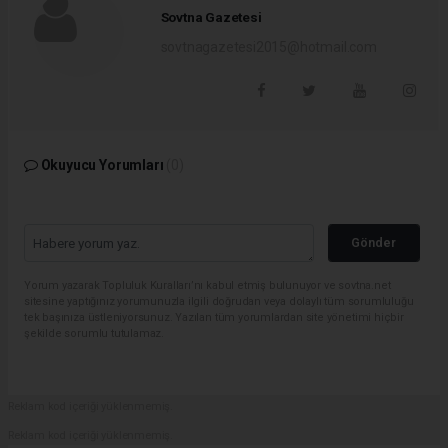
Sovtna Gazetesi
sovtnagazetesi2015@hotmail.com
Okuyucu Yorumları
(0)
Gönder
Yorum yazarak Topluluk Kuralları’nı kabul etmiş bulunuyor ve sovtna.net
sitesine yaptığınız yorumunuzla ilgili doğrudan veya dolaylı tüm sorumluluğu
tek başınıza üstleniyorsunuz. Yazılan tüm yorumlardan site yönetimi hiçbir
şekilde sorumlu tutulamaz.
Reklam kod içeriği yüklenmemiş.
Reklam kod içeriği yüklenmemiş.