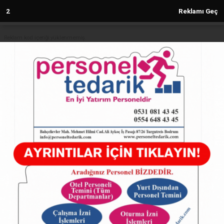
1
Reklamı Geç
Reklam kod içeriği yüklenmemiş.
Anasayfa
TOFAŞ potada Bursaspor'u yendi
27.02.2025 - 16:36, Güncelleme: 27.02.2025 - 16:36
4949+ kez okundu.
ABONE OL