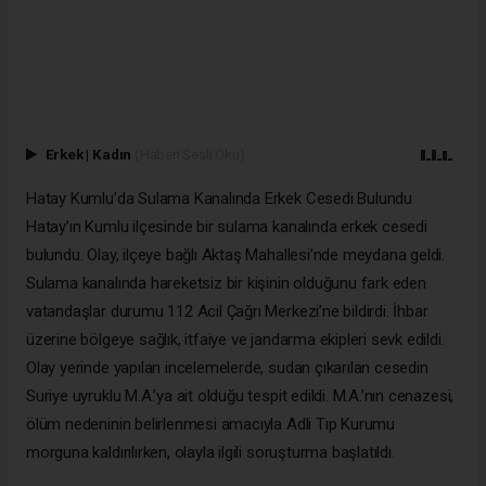
Erkek
|
Kadın
(Haberi Sesli Oku)
Hatay Kumlu’da Sulama Kanalında Erkek Cesedi Bulundu
Hatay’ın Kumlu ilçesinde bir sulama kanalında erkek cesedi
bulundu. Olay, ilçeye bağlı Aktaş Mahallesi’nde meydana geldi.
Sulama kanalında hareketsiz bir kişinin olduğunu fark eden
vatandaşlar durumu 112 Acil Çağrı Merkezi’ne bildirdi. İhbar
üzerine bölgeye sağlık, itfaiye ve jandarma ekipleri sevk edildi.
Olay yerinde yapılan incelemelerde, sudan çıkarılan cesedin
Suriye uyruklu M.A.’ya ait olduğu tespit edildi. M.A.’nın cenazesi,
ölüm nedeninin belirlenmesi amacıyla Adli Tıp Kurumu
morguna kaldırılırken, olayla ilgili soruşturma başlatıldı.