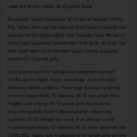
rakibe 8-0’lık seri verince 18-23 geriye düştü.
İlk periyodu Yücel’in basketiyle 20-23 geride kapatan TOFAŞ
BGL Takımı, ikinci çeyreğin başında Rıza Poyraz Paşaoğlu’nun
sayısıyla 24-24 eşitliği sağladı. Emir Türkoğlu, Enes Akman ve
Yücel Çağın Başaran’ın basketleriyle 18.30’da 31-30 önde olan
Mavi Yeşilli takım, Enes Akman’ın sayısı sonrası soyunma
odasına 33-34 geride girdi.
Üçüncü periyoda Emir Türkoğlu’nun basketiyle başlayan
TOFAŞ, Kerem Yaldız, Kerem Çorumlular ve Efe Postel’in
sayılarıyla takibini sürdürdü. Yücel Çağın Başaran ve Berkay
Gönül’ün basketleriyle 29. dakikada 48-47 öne geçen Mavi
Yeşilliler, son çeyreğe 49-50 geride girse de dördüncü
periyodun başında Yücel Çağın Başaran’ın serbest atış
sayılarıyla 51-50 yeniden öne geçti. Enes Akman ve Efe
Postel’in basketleriyle 32. dakikada 56-55 üstün durumda olan
TOFAŞ BGL Takımı, son 4 dakikaya 62-67 geride girse de Emir