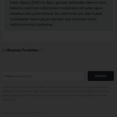
Haber Ajansı (DHA) ve diğer ajanslar tarafından eklenen tüm
haberler, sitemizin editörlerinin müdahalesi olmadan ajans
kanallarından çekilmektedir. Bu haberlerde yer alan hukuki
muhataplar haberi geçen ajanslar olup sitemizin hiç bir
editörü sorumlu tutulamaz...
Okuyucu Yorumları
(0)
Gönder
Yorum yazarak Topluluk Kuralları’nı kabul etmiş bulunuyor ve sovtna.net sitesine
yaptığınız yorumunuzla ilgili doğrudan veya dolaylı tüm sorumluluğu tek başınıza
üstleniyorsunuz. Yazılan tüm yorumlardan site yönetimi hiçbir şekilde sorumlu
tutulamaz.
Reklam kod içeriği yüklenmemiş.