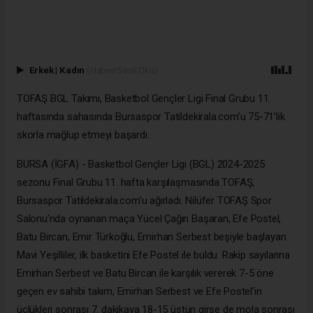
Erkek
|
Kadın
(Haberi Sesli Oku)
TOFAŞ BGL Takımı, Basketbol Gençler Ligi Final Grubu 11.
haftasında sahasında Bursaspor Tatildekirala.com’u 75-71’lik
skorla mağlup etmeyi başardı.
BURSA (İGFA) - Basketbol Gençler Ligi (BGL) 2024-2025
sezonu Final Grubu 11. hafta karşılaşmasında TOFAŞ,
Bursaspor Tatildekirala.com’u ağırladı. Nilüfer TOFAŞ Spor
Salonu’nda oynanan maça Yücel Çağın Başaran, Efe Postel,
Batu Bircan, Emir Türkoğlu, Emirhan Serbest beşiyle başlayan
Mavi Yeşilliler, ilk basketini Efe Postel ile buldu. Rakip sayılarına
Emirhan Serbest ve Batu Bircan ile karşılık vererek 7-5 öne
geçen ev sahibi takım, Emirhan Serbest ve Efe Postel’in
üçlükleri sonrası 7. dakikaya 18-15 üstün girse de mola sonrası