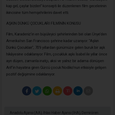
kap gel, çaylar bizden” konsepti ile düzenlenen film gecelerinin
ikincisine tüm hemşehrilerini davet etti.
AŞKIN DÜNKÜ ÇOCUKLARI FİLMİNİN KONUSU
Film, Karadeniz’in en büyüleyici şehirlerinden biri olan Ünye’den
Amerika'nın San Francisco şehrine kadar uzanıyor. "Aşkın
Dünkü Çocukları", 70’li yıllardan günümüze gelen buruk bir aşk
hikâyesine odaklanıyor. Film, çocukluk aşkı İsabel ile yıllar önce
ayrı düşen, zamanla inatçı, aksi ve yalnız bir adama dönüşen
Arif’in hayatına giren Gürcü çocuk Nodiko’nun etkisiyle gelişen
pozitif değişimine odaklanıyor.
Anadolu Ajansı (AA), İhlas Haber Ajansı (İHA), Demirören