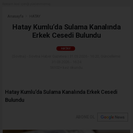
Reklam kod içeriği yüklenmemiş.
Anasayfa
HATAY
Hatay Kumlu’da Sulama Kanalında
Erkek Cesedi Bulundu
HATAY
(Sovtna) - Sovtna Haber Gazetesi | 31.03.2026 - 16:20, Güncelleme:
31.03.2026 - 16:24
56102+ kez okundu.
Hatay Kumlu’da Sulama Kanalında Erkek Cesedi
Bulundu
ABONE OL