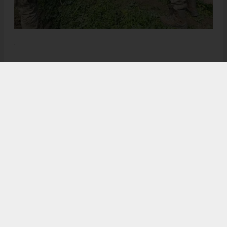
.
Anadolu Ajansı (AA), İhlas Haber Ajansı (İHA), Demirören
Haber Ajansı (DHA) ve diğer ajanslar tarafından eklenen tüm
haberler, sitemizin editörlerinin müdahalesi olmadan ajans
kanallarından çekilmektedir. Bu haberlerde yer alan hukuki
muhataplar haberi geçen ajanslar olup sitemizin hiç bir
editörü sorumlu tutulamaz...