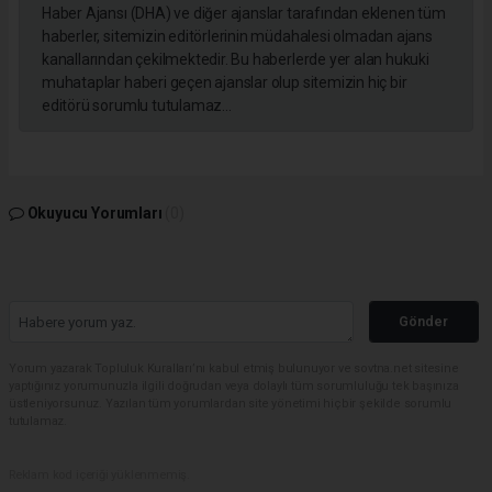
Haber Ajansı (DHA) ve diğer ajanslar tarafından eklenen tüm
haberler, sitemizin editörlerinin müdahalesi olmadan ajans
kanallarından çekilmektedir. Bu haberlerde yer alan hukuki
muhataplar haberi geçen ajanslar olup sitemizin hiç bir
editörü sorumlu tutulamaz...
Okuyucu Yorumları
(0)
Gönder
Yorum yazarak Topluluk Kuralları’nı kabul etmiş bulunuyor ve sovtna.net sitesine
yaptığınız yorumunuzla ilgili doğrudan veya dolaylı tüm sorumluluğu tek başınıza
üstleniyorsunuz. Yazılan tüm yorumlardan site yönetimi hiçbir şekilde sorumlu
tutulamaz.
Reklam kod içeriği yüklenmemiş.