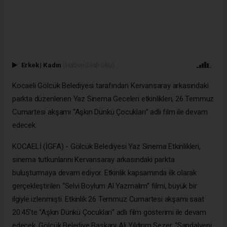
Erkek
|
Kadın
(Haberi Sesli Oku)
Kocaeli Gölcük Belediyesi tarafından Kervansaray arkasındaki
parkta düzenlenen Yaz Sinema Geceleri etkinlikleri, 26 Temmuz
Cumartesi akşamı “Aşkın Dünkü Çocukları” adlı film ile devam
edecek.
KOCAELİ (İGFA) - Gölcük Belediyesi Yaz Sinema Etkinlikleri,
sinema tutkunlarını Kervansaray arkasındaki parkta
buluşturmaya devam ediyor. Etkinlik kapsamında ilk olarak
gerçekleştirilen “Selvi Boylum Al Yazmalım” filmi, büyük bir
ilgiyle izlenmişti. Etkinlik 26 Temmuz Cumartesi akşamı saat
20.45’te “Aşkın Dünkü Çocukları” adlı film gösterimi ile devam
edecek. Gölcük Belediye Başkanı Ali Yıldırım Sezer, “Sandalyeni