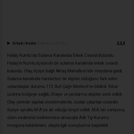
Erkek
|
Kadın
(Haberi Sesli Oku)
Hatay Kumlu’da Sulama Kanalında Erkek Cesedi Bulundu
Hatay’ın Kumlu ilçesinde bir sulama kanalında erkek cesedi
bulundu. Olay, ilçeye bağlı Aktaş Mahallesi’nde meydana geldi.
Sulama kanalında hareketsiz bir kişinin olduğunu fark eden
vatandaşlar durumu 112 Acil Çağrı Merkezi’ne bildirdi. İhbar
üzerine bölgeye sağlık, itfaiye ve jandarma ekipleri sevk edildi.
Olay yerinde yapılan incelemelerde, sudan çıkarılan cesedin
Suriye uyruklu M.A.’ya ait olduğu tespit edildi. M.A.’nın cenazesi,
ölüm nedeninin belirlenmesi amacıyla Adli Tıp Kurumu
morguna kaldırılırken, olayla ilgili soruşturma başlatıldı.