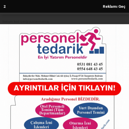
2
Reklamı Geç
Reklam kod içeriği yüklenmemiş.
Anasayfa
Yaz sinema geceleri “Aşkın Dünkü
Çocukları” ile devam edecek
24.07.2025 - 11:21, Güncelleme: 24.07.2025 - 11:21
7531+ kez okundu.
ABONE OL