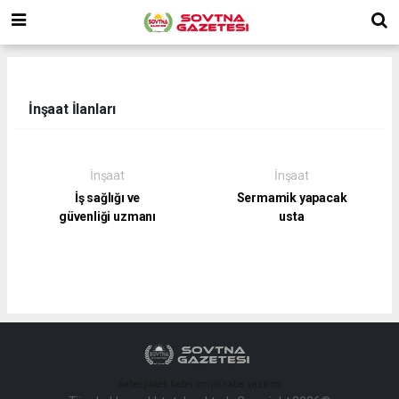
İnşaat İlanları
İnşaat
İnşaat
İş sağlığı ve
Sermamik yapacak
güvenliği uzmanı
usta
haber paketi
haber scripti
haber yazılımı