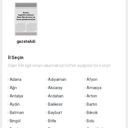
gazeteAdi
İl Seçin
Diğer il ile ilgili veriye ulaşmak için lütfen aşağıdan bir il seçin
Adana
Adıyaman
Afyon
Ağrı
Aksaray
Amasya
Antalya
Ardahan
Artvin
Aydın
Balıkesir
Bartın
Batman
Bayburt
Bilecik
Bingöl
Bitlis
Bolu