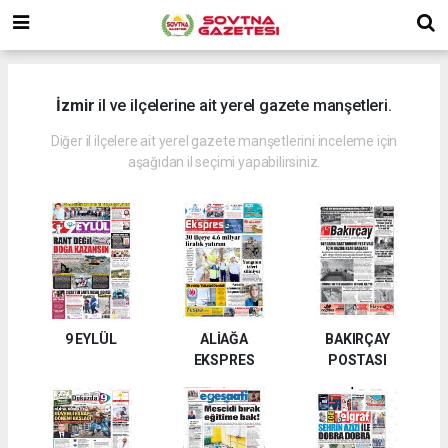
İzmir
il ve ilçelerine ait yerel gazete manşetleri.
Diğer il ilçelere ait yerel gazete manşetlerini inceleme için
aşağıdan il seçimi yapabilirsiniz.
9 EYLÜL
ALİAĞA
BAKIRÇAY
EKSPRES
POSTASI