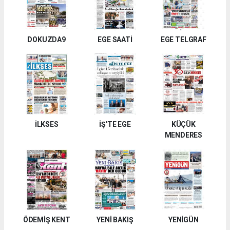
DOKUZDA9
EGE SAATİ
EGE TELGRAF
İLKSES
İŞ'TE EGE
KÜÇÜK
MENDERES
ÖDEMİŞ KENT
YENİ BAKIŞ
YENİGÜN