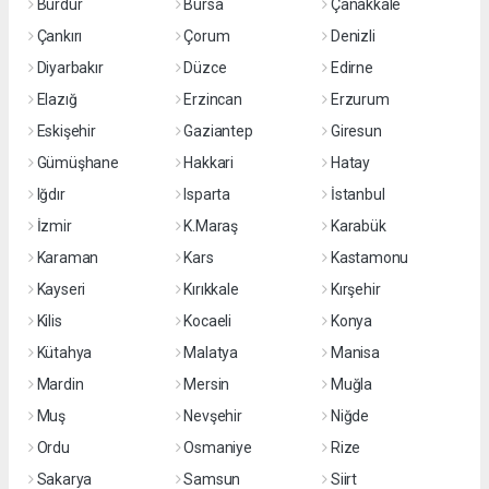
Burdur
Bursa
Çanakkale
Çankırı
Çorum
Denizli
Diyarbakır
Düzce
Edirne
Elazığ
Erzincan
Erzurum
Eskişehir
Gaziantep
Giresun
Gümüşhane
Hakkari
Hatay
Iğdır
Isparta
İstanbul
İzmir
K.Maraş
Karabük
Karaman
Kars
Kastamonu
Kayseri
Kırıkkale
Kırşehir
Kilis
Kocaeli
Konya
Kütahya
Malatya
Manisa
Mardin
Mersin
Muğla
Muş
Nevşehir
Niğde
Ordu
Osmaniye
Rize
Sakarya
Samsun
Siirt