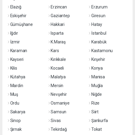
Elazığ
Erzincan
Erzurum
Eskişehir
Gaziantep
Giresun
Gümüşhane
Hakkari
Hatay
Iğdır
Isparta
İstanbul
İzmir
K.Maraş
Karabük
Karaman
Kars
Kastamonu
Kayseri
Kırıkkale
Kırşehir
Kilis
Kocaeli
Konya
Kütahya
Malatya
Manisa
Mardin
Mersin
Muğla
Muş
Nevşehir
Niğde
Ordu
Osmaniye
Rize
Sakarya
Samsun
Siirt
Sinop
Sivas
Şanlıurfa
Şırnak
Tekirdağ
Tokat