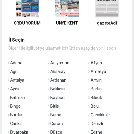
ORDU YORUM
ÜNYE KENT
gazeteAdi
İl Seçin
Diğer il ile ilgili veriye ulaşmak için lütfen aşağıdan bir il seçin
Adana
Adıyaman
Afyon
Ağrı
Aksaray
Amasya
Antalya
Ardahan
Artvin
Aydın
Balıkesir
Bartın
Batman
Bayburt
Bilecik
Bingöl
Bitlis
Bolu
Burdur
Bursa
Çanakkale
Çankırı
Çorum
Denizli
Diyarbakır
Düzce
Edirne