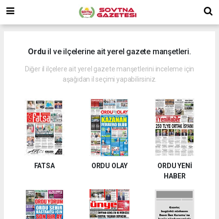
Ordu
il ve ilçelerine ait yerel gazete manşetleri.
Diğer il ilçelere ait yerel gazete manşetlerini inceleme için
aşağıdan il seçimi yapabilirsiniz.
FATSA
ORDU OLAY
ORDU YENİ
HABER