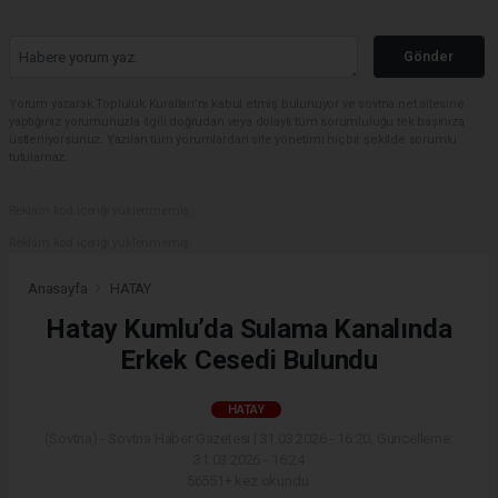
Gönder
Yorum yazarak Topluluk Kuralları’nı kabul etmiş bulunuyor ve sovtna.net sitesine
yaptığınız yorumunuzla ilgili doğrudan veya dolaylı tüm sorumluluğu tek başınıza
üstleniyorsunuz. Yazılan tüm yorumlardan site yönetimi hiçbir şekilde sorumlu
tutulamaz.
Reklam kod içeriği yüklenmemiş.
Reklam kod içeriği yüklenmemiş.
Anasayfa
HATAY
Hatay Kumlu’da Sulama Kanalında
Erkek Cesedi Bulundu
HATAY
(Sovtna) - Sovtna Haber Gazetesi | 31.03.2026 - 16:20, Güncelleme:
31.03.2026 - 16:24
56551+ kez okundu.