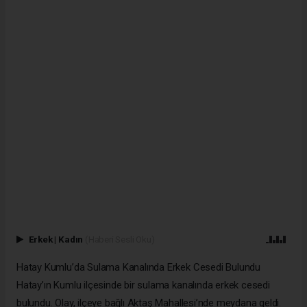
Erkek
|
Kadın
(Haberi Sesli Oku)
Hatay Kumlu’da Sulama Kanalında Erkek Cesedi Bulundu
Hatay’ın Kumlu ilçesinde bir sulama kanalında erkek cesedi
bulundu. Olay, ilçeye bağlı Aktaş Mahallesi’nde meydana geldi.