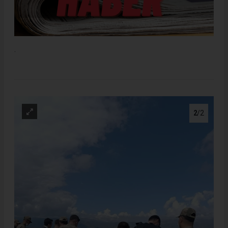
.
2
/2