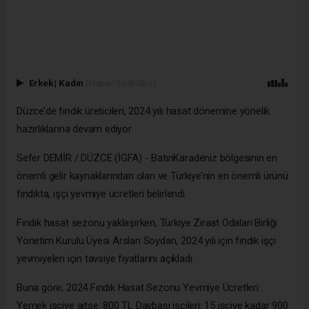
Erkek
|
Kadın
(Haberi Sesli Oku)
Düzce’de fındık üreticileri, 2024 yılı hasat dönemine yönelik
hazırlıklarına devam ediyor.
Sefer DEMİR / DÜZCE (İGFA) - BatınKaradeniz bölgesinin en
önemli gelir kaynaklarından olan ve Türkiye’nin en önemli ürünü
fındıkta, işçi yevmiye ücretleri belirlendi.
Fındık hasat sezonu yaklaşırken, Türkiye Ziraat Odaları Birliği
Yönetim Kurulu Üyesi Arslan Soydan, 2024 yılı için fındık işçi
yevmiyeleri için tavsiye fiyatlarını açıkladı.
Buna göre; 2024 Fındık Hasat Sezonu Yevmiye Ücretleri:
Yemek işçiye aitse: 800 TL Daybaşı işçileri: 15 işçiye kadar 900