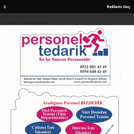
2
Reklamı Geç
Reklam kod içeriği yüklenmemiş.
Anasayfa
EKONOMİ
2024 fındık yevmiyeleri belli oldu
EKONOMİ
13.07.2024 - 12:30, Güncelleme: 13.07.2024 - 12:30
12284+ kez okundu.
ABONE OL