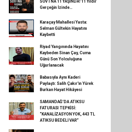
SOVTNA 11 YAŞINDA! 11 Yıldır
Gerçeğin İzinde…
Karaçay Mahallesi Yasta:
Selman Gültekin Hayatını
Kaybetti
Riyad Yangınında Hayatını
Kaybeden Sinan Çay, Cuma
Günü Son Yolculuğuna
Uğurlanacak
Babasıyla Aynı Kaderi
Paylaştı: Salih Çakır'ın Yürek
Burkan Hayat Hikâyesi
SAMANDAĞ’DA ATIKSU
FATURASI TEPKİSİ:
“KANALİZASYON YOK, 443 TL
ATIKSU BEDELİ VAR”