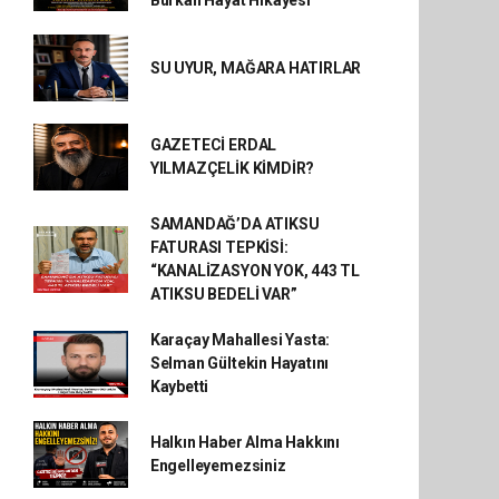
Burkan Hayat Hikâyesi
SU UYUR, MAĞARA HATIRLAR
GAZETECİ ERDAL
YILMAZÇELİK KİMDİR?
SAMANDAĞ’DA ATIKSU
FATURASI TEPKİSİ:
“KANALİZASYON YOK, 443 TL
ATIKSU BEDELİ VAR”
Karaçay Mahallesi Yasta:
Selman Gültekin Hayatını
Kaybetti
Halkın Haber Alma Hakkını
Engelleyemezsiniz