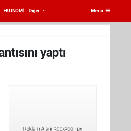
EKONOMİ
Diğer
Menü
antısını yaptı