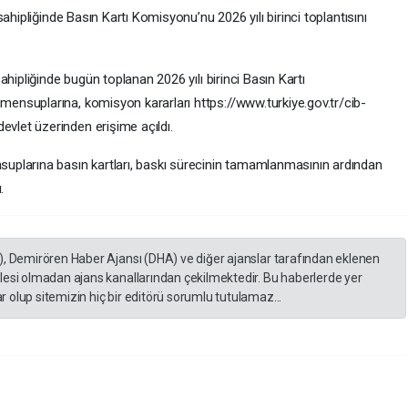
ahipliğinde Basın Kartı Komisyonu’nu 2026 yılı birinci toplantısını
hipliğinde bugün toplanan 2026 yılı birinci Basın Kartı
nsuplarına, komisyon kararları https://www.turkiye.gov.tr/cib-
let üzerinden erişime açıldı.
plarına basın kartları, baskı sürecinin tamamlanmasının ardından
.
), Demirören Haber Ajansı (DHA) ve diğer ajanslar tarafından eklenen
lesi olmadan ajans kanallarından çekilmektedir. Bu haberlerde yer
 olup sitemizin hiç bir editörü sorumlu tutulamaz...