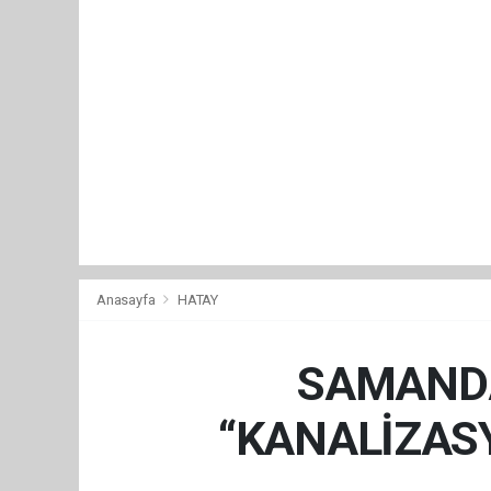
Anasayfa
HATAY
SAMANDA
“KANALİZASY