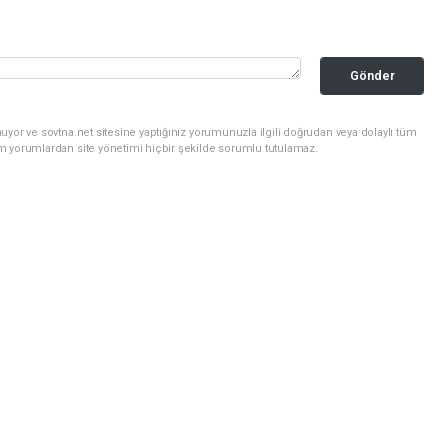
Gönder
uyor ve sovtna.net sitesine yaptığınız yorumunuzla ilgili doğrudan veya dolaylı tüm
m yorumlardan site yönetimi hiçbir şekilde sorumlu tutulamaz.