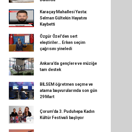
Karaçay Mahallesi Yasta:
Selman Gültekin Hayatını
Kaybetti
Özgür Özel'den sert
eleştiriler... Erken seçim
çağrısını yineledi
Ankara'da gençlere ve müziğe
tam destek
BİLSEM öğretmen seçme ve
atama başvurularında son gün
29 Mart
Çorum’da 3. Puduhepa Kadın
Kültür Festivali başlıyor