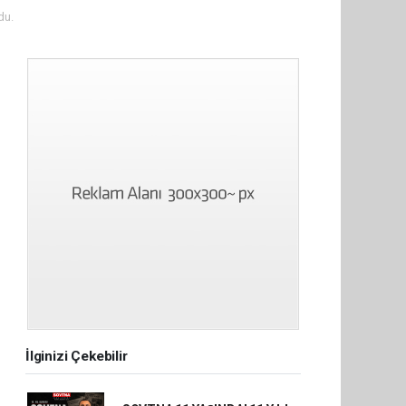
du.
İlginizi Çekebilir