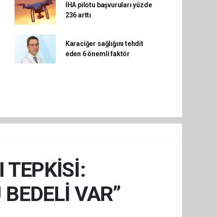
İHA pilotu başvuruları yüzde
236 arttı
Karaciğer sağlığını tehdit
eden 6 önemli faktör
TEPKİSİ:
 BEDELİ VAR”