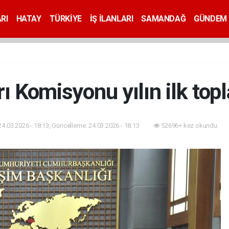
RI
HATAY
TÜRKİYE
İŞ İLANLARI
SAMANDAĞ
GÜNDEM
ı Komisyonu yılın ilk topl
24.03.2026 - 18:13, Güncelleme: 24.03.2026 - 18:13
52696+ kez okundu.