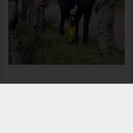
.
Anadolu Ajansı (AA), İhlas Haber Ajansı (İHA), Demirören
Haber Ajansı (DHA) ve diğer ajanslar tarafından eklenen tüm
haberler, sitemizin editörlerinin müdahalesi olmadan ajans