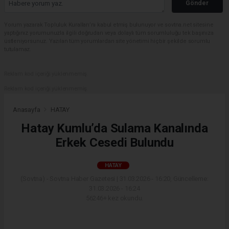
Gönder
Yorum yazarak Topluluk Kuralları’nı kabul etmiş bulunuyor ve sovtna.net sitesine
yaptığınız yorumunuzla ilgili doğrudan veya dolaylı tüm sorumluluğu tek başınıza
üstleniyorsunuz. Yazılan tüm yorumlardan site yönetimi hiçbir şekilde sorumlu
tutulamaz.
Reklam kod içeriği yüklenmemiş.
Reklam kod içeriği yüklenmemiş.
Anasayfa
HATAY
Hatay Kumlu’da Sulama Kanalında
Erkek Cesedi Bulundu
HATAY
(Sovtna) - Sovtna Haber Gazetesi | 31.03.2026 - 16:20, Güncelleme:
31.03.2026 - 16:24
56246+ kez okundu.