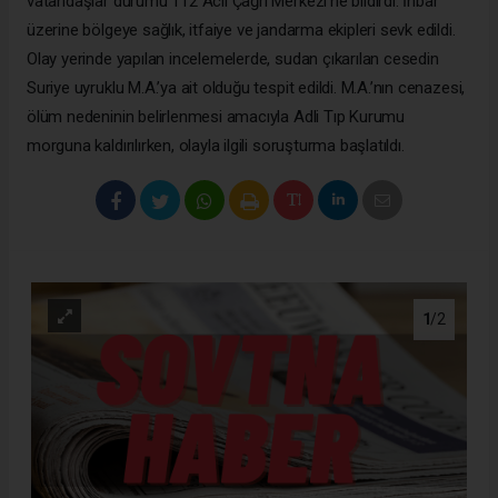
vatandaşlar durumu 112 Acil Çağrı Merkezi’ne bildirdi. İhbar
üzerine bölgeye sağlık, itfaiye ve jandarma ekipleri sevk edildi.
Olay yerinde yapılan incelemelerde, sudan çıkarılan cesedin
Suriye uyruklu M.A.’ya ait olduğu tespit edildi. M.A.’nın cenazesi,
ölüm nedeninin belirlenmesi amacıyla Adli Tıp Kurumu
morguna kaldırılırken, olayla ilgili soruşturma başlatıldı.
1
/2