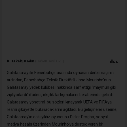
Erkek
|
Kadın
(Haberi Sesli Oku)
Galatasaray ile Fenerbahçe arasında oynanan derbi maçının
ardından, Fenerbahçe Teknik Direktörü Jose Mourinho'nun
Galatasaray yedek kulübesi hakkında sarf ettiği "maymun gibi
zıplıyorlardı" ifadesi, ırkçılık tartışmalarını beraberinde getirdi.
Galatasaray yönetimi, bu sözleri kınayarak UEFA ve FIFA'ya
resmi şikayette bulunacaklarını açıkladı. Bu gelişmeler üzerine,
Galatasaray'ın eski yıldız oyuncusu Didier Drogba, sosyal
medya hesabı üzerinden Mourinho'ya destek veren bir