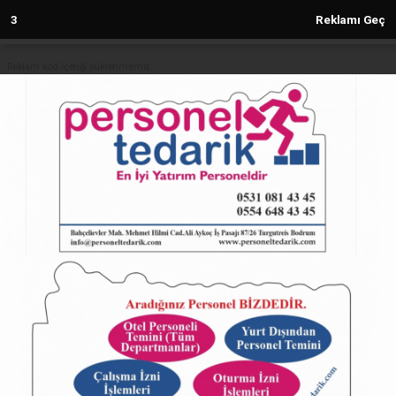
2
Reklamı Geç
Reklam kod içeriği yüklenmemiş.
Anasayfa
SPOR
Didier Drogba'dan Mourinho'ya
Destek: "Babam Nasıl Irkçı
Olabilir?"
SPOR
26.02.2025 - 18:57, Güncelleme: 26.02.2025 - 18:57
12519+ kez okundu.
Didier Drogba'dan Mourinho'ya Destek: "Babam
Nasıl Irkçı Olabilir?"