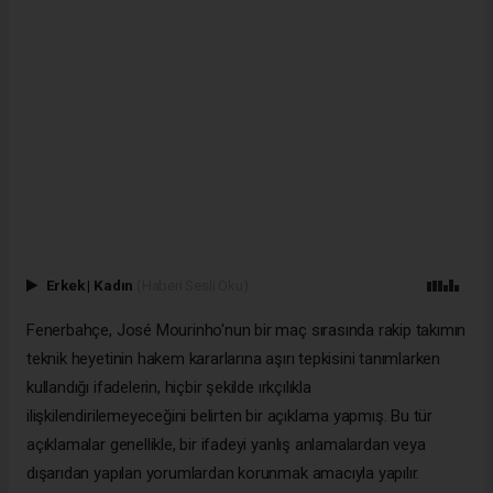
Erkek
|
Kadın
(Haberi Sesli Oku)
Fenerbahçe, José Mourinho'nun bir maç sırasında rakip takımın
teknik heyetinin hakem kararlarına aşırı tepkisini tanımlarken
kullandığı ifadelerin, hiçbir şekilde ırkçılıkla
ilişkilendirilemeyeceğini belirten bir açıklama yapmış. Bu tür
açıklamalar genellikle, bir ifadeyi yanlış anlamalardan veya
dışarıdan yapılan yorumlardan korunmak amacıyla yapılır.