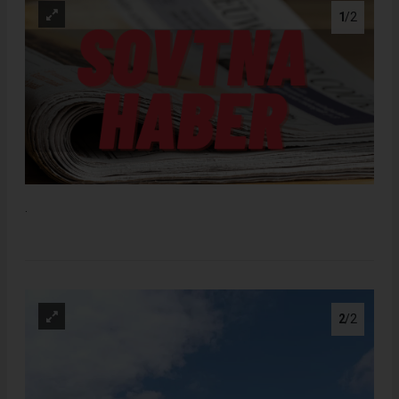
1
/2
.
2
/2