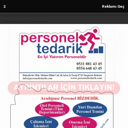
2
Reklamı Geç
Reklam kod içeriği yüklenmemiş.
Anasayfa
SPOR
Fenerbahçe'den Mourinho'nun
İfadesiyle İlgili Açıklama: "Irkçılıkla
İlişkilendirilemez"
SPOR
25.02.2025 - 16:39, Güncelleme: 25.02.2025 - 16:39
12071+ kez okundu.
Fenerbahçe'den Mourinho'nun İfadesiyle İlgili
Açıklama: "Irkçılıkla İlişkilendirilemez"