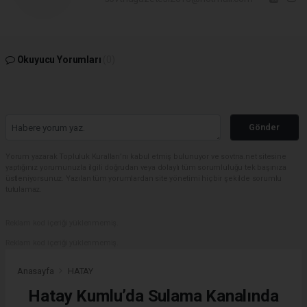
Okuyucu Yorumları
(0)
Gönder
Yorum yazarak Topluluk Kuralları’nı kabul etmiş bulunuyor ve sovtna.net sitesine
yaptığınız yorumunuzla ilgili doğrudan veya dolaylı tüm sorumluluğu tek başınıza
üstleniyorsunuz. Yazılan tüm yorumlardan site yönetimi hiçbir şekilde sorumlu
tutulamaz.
Reklam kod içeriği yüklenmemiş.
Reklam kod içeriği yüklenmemiş.
Anasayfa
HATAY
Hatay Kumlu’da Sulama Kanalında