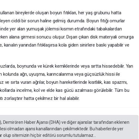
kullanan bireylerde oluşan boyun fıtıkları, her yaş grubunu hatta
ileyen ciddi bir sorun haline gelmiş durumda. Boyun fıtığı omurlar
içinde yer alan yumuşak jölemsi kısmın etrafındaki tabakalardan
eken alana girmesi sonucu oluşur. Dışarı çıkan disk materyali omurga
, kanalın yanından fıtıklaşırsa kola giden sinirlere baskı yapabilir ve
muzlarda, boynunda ve kürek kemiklerinde veya sırtta hissedebilir. Yan
ın kolunda ağrı, uyuşma, karıncalanma veya güçsüzlük hissi ile
z ve sırta vuran ağrılar, boyun hareketlerinde kısıtlılık, kas spazmı,
 kollarda incelme, kol ve elde kas gücü azalması görülebilir. Tüm bu
 zorlaştırır hatta çekilmez bir hal alabilir.
), Demirören Haber Ajansı (DHA) ve diğer ajanslar tarafından eklenen
lesi olmadan ajans kanallarından çekilmektedir. Bu haberlerde yer
 olup sitemizin hiç bir editörü sorumlu tutulamaz...