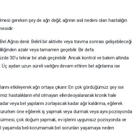
dilmesi gereken şey de ağrı değil; ağrının asıl nedeni olan hastalığın
mesidir.
el Ağrısı denir. Belirli bir aktivite veya travma sonrası gelişebileceği
ndiliğinden azalır veya tamamen geçebilir. Bir defa
üzde 30’u tekrar bir atak geçirebilir. Ancak kontrol ve bakım altında
ir. Üç aydan uzun süreli varlığını devam ettiren bel ağrılarına ise
arını etkileyerek ağrı ortaya çıkarır. En çok gördüğümüz şey ise
miz hastalıkların ehil olmayan ellerdeoyalanarak kronik hale
kadar veya bel yapılarını zorlayacak kadar ağır kaldırma, eğilerek
otururken öne eğilerek iş yapmak veya durmak veya aynı pozisyonda
 sürmesi, çok doğum yapmak, ev işlerini uygunsuz pozisyonda ve
el yaşamda beli korumamak bel sorunları yaşamaya neden