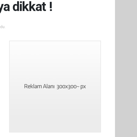
a dikkat !
du.