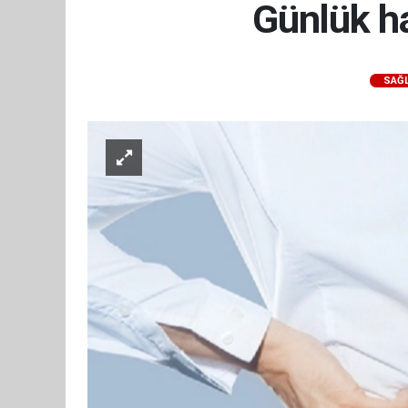
Günlük ha
SAĞL