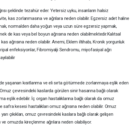
rısı şeklinde tezahür eder. Yetersiz uyku, insanların halsiz
ivite, kas zorlanmasına ve ağrılara neden olabilir. Egzersiz adet haline
amak, normalden daha yoğun veya uzun süre egzersiz yapmak,
k de kas veya bel boyun ağrısına neden olabilmektedir.Kalıtsal
 kas ağrısına neden olabilir. Anemi, Eklem iltihabı, Kronik yorgunluk
pal enfeksiyonlar, Fibromiyalji Sendromu, miyofasiyal ağrı
yılabilir
de yaşanan kısıtlanma ve eli sırta götürmede zorlanmaya eşlik eden
muz çevresindeki kaslarda görülen sinir hasarına bağlı olarak
 eşlik edebilir. İç organ hastalıklarına bağlı olarak da omuz
r ve safra kesesi hastalıkları omuz ağrısına neden olabilir. Omuz
yarı çıkıkları, omuz çevresindeki kaslara bağlı olarak gelişen
 ve omuzda kireçlenme ağrılara neden olabiliyor.