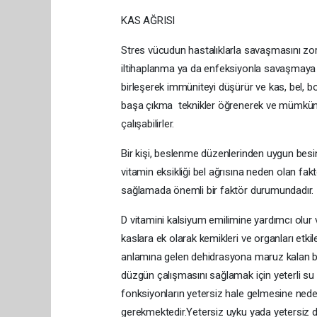
KAS AĞRISI
Stres vücudun hastalıklarla savaşmasını zorla
iltihaplanma ya da enfeksiyonla savaşmaya ç
birleşerek immüniteyi düşürür ve kas, bel, bo
başa çıkma teknikler öğrenerek ve mümkün
çalışabilirler.
Bir kişi, beslenme düzenlerinden uygun besin
vitamin eksikliği bel ağrısına neden olan fakt
sağlamada önemli bir faktör durumundadır.
D vitamini kalsiyum emilimine yardımcı olur 
kaslara ek olarak kemikleri ve organları etk
anlamına gelen dehidrasyona maruz kalan bir
düzgün çalışmasını sağlamak için yeterli su 
fonksiyonların yetersiz hale gelmesine neden o
gerekmektedir.Yetersiz uyku yada yetersiz din