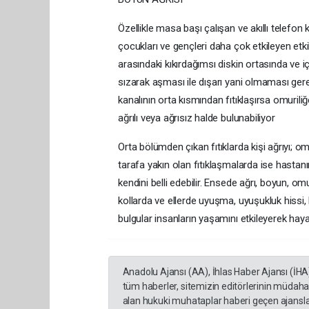
Özellikle masa başı çalışan ve akıllı telefon 
çocukları ve gençleri daha çok etkileyen etk
arasındaki kıkırdağımsı diskin ortasında ve 
sızarak aşması ile dışarı yani olmaması ger
kanalının orta kısmından fıtıklaşırsa omuriliğe
ağrılı veya ağrısız halde bulunabiliyor
Orta bölümden çıkan fıtıklarda kişi ağrıyı; o
tarafa yakın olan fıtıklaşmalarda ise hastan
kendini belli edebilir. Ensede ağrı, boyun, omu
kollarda ve ellerde uyuşma, uyuşukluk hissi,
bulgular insanların yaşamını etkileyerek hayatı
Anadolu Ajansı (AA), İhlas Haber Ajansı (İHA
tüm haberler, sitemizin editörlerinin müdaha
alan hukuki muhataplar haberi geçen ajanslar