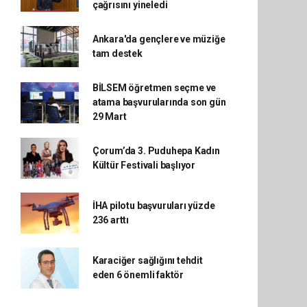
çağrısını yineledi
Ankara'da gençlere ve müziğe
tam destek
BİLSEM öğretmen seçme ve
atama başvurularında son gün
29 Mart
Çorum’da 3. Puduhepa Kadın
Kültür Festivali başlıyor
İHA pilotu başvuruları yüzde
236 arttı
Karaciğer sağlığını tehdit
eden 6 önemli faktör