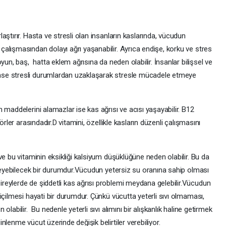
ştırır. Hasta ve stresli olan insanların kaslarında, vücudun
alışmasından dolayı ağrı yaşanabilir. Ayrıca endişe, korku ve stres
yun, baş, hatta eklem ağrısına da neden olabilir. İnsanlar bilişsel ve
se stresli durumlardan uzaklaşarak stresle mücadele etmeye
 maddelerini alamazlar ise kas ağrısı ve acısı yaşayabilir. B12
örler arasındadır.D vitamini, özellikle kasların düzenli çalışmasını
ve bu vitaminin eksikliği kalsiyum düşüklüğüne neden olabilir. Bu da
ileyebilecek bir durumdur.Vücudun yetersiz su oranına sahip olması
eylerde de şiddetli kas ağrısı problemi meydana gelebilir.Vücudun
içilmesi hayati bir durumdur. Çünkü vücutta yeterli sıvı olmaması,
labilir. Bu nedenle yeterli sıvı alımını bir alışkanlık haline getirmek
lenme vücut üzerinde değişik belirtiler verebiliyor.