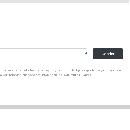
Gönder
uyor ve sovtna.net sitesine yaptığınız yorumunuzla ilgili doğrudan veya dolaylı tüm
m yorumlardan site yönetimi hiçbir şekilde sorumlu tutulamaz.