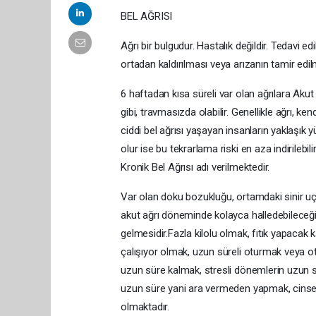
BEL AĞRISI
Ağrı bir bulgudur. Hastalık değildir. Tedavi e
ortadan kaldırılması veya arızanın tamir edil
6 haftadan kısa süreli var olan ağrılara Akut B
gibi, travmasızda olabilir. Genellikle ağrı, ke
ciddi bel ağrısı yaşayan insanların yaklaşık y
olur ise bu tekrarlama riski en aza indirilebil
Kronik Bel Ağrısı adı verilmektedir.
Var olan doku bozukluğu, ortamdaki sinir uçl
akut ağrı döneminde kolayca halledebileceği
gelmesidir.Fazla kilolu olmak, fıtık yapacak 
çalışıyor olmak, uzun süreli oturmak veya 
uzun süre kalmak, stresli dönemlerin uzun
uzun süre yani ara vermeden yapmak, cins
olmaktadır.