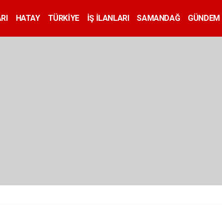
RI
HATAY
TÜRKİYE
İŞ İLANLARI
SAMANDAĞ
GÜNDEM