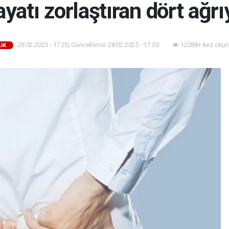
yatı zorlaştıran dört ağrıy
28.02.2025 - 17:20, Güncelleme: 28.02.2025 - 17:20
12288+ kez okun
IK