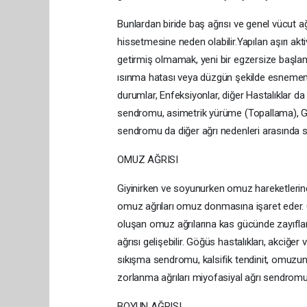
Bunlardan biride baş ağrısı ve genel vücut ağ
hissetmesine neden olabilir.Yapılan aşırı akt
getirmiş olmamak, yeni bir egzersize başl
ısınma hatası veya düzgün şekilde esnememe
durumlar, Enfeksiyonlar, diğer Hastalıklar da
sendromu, asimetrik yürüme (Topallama), Gri
sendromu da diğer ağrı nedenleri arasında sa
OMUZ AĞRISI
Giyinirken ve soyunurken omuz hareketlerin
omuz ağrıları omuz donmasına işaret eder. O
oluşan omuz ağrılarına kas gücünde zayıflama
ağrısı gelişebilir. Göğüs hastalıkları, akciğe
sıkışma sendromu, kalsifik tendinit, omuzun 
zorlanma ağrıları miyofasiyal ağrı sendromu
BOYUN AĞRISI