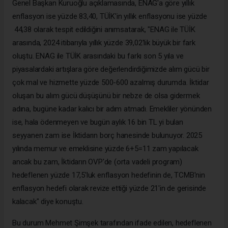
Genel Başkan Kuruoğlu açıklamasında, ENAG'a göre yıllık
enflasyon ise yüzde 83,40, TÜİK'in yıllık enflasyonu ise yüzde
44,38 olarak tespit edildiğini anımsatarak, "ENAG ile TÜİK
arasında, 2024 itibarıyla yıllık yüzde 39,02'lik büyük bir fark
oluştu. ENAG ile TÜİK arasındaki bu farkı son 5 yıla ve
piyasalardaki artışlara göre değerlendirdiğimizde alım gücü bir
çok mal ve hizmette yüzde 500-600 azalmış durumda. İktidar
oluşan bu alım gücü düşüşünü bir nebze de olsa gidermek
adına, bugüne kadar kalıcı bir adım atmadı. Emekliler yönünden
ise, hala ödenmeyen ve bugün aylık 16 bin TL yi bulan
seyyanen zam ise İktidarın borç hanesinde bulunuyor. 2025
yılında memur ve emeklisine yüzde 6+5=11 zam yapılacak
ancak bu zam, İktidarın OVP'de (orta vadeli program)
hedeflenen yüzde 17,5'luk enflasyon hedefinin de, TCMB'nin
enflasyon hedefi olarak revize ettiği yüzde 21'in de gerisinde
kalacak" diye konuştu.
Bu durum Mehmet Şimşek tarafından ifade edilen, hedeflenen