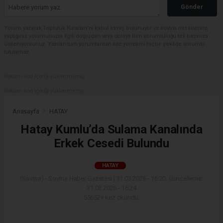
Gönder
Yorum yazarak Topluluk Kuralları’nı kabul etmiş bulunuyor ve sovtna.net sitesine
yaptığınız yorumunuzla ilgili doğrudan veya dolaylı tüm sorumluluğu tek başınıza
üstleniyorsunuz. Yazılan tüm yorumlardan site yönetimi hiçbir şekilde sorumlu
tutulamaz.
Reklam kod içeriği yüklenmemiş.
Reklam kod içeriği yüklenmemiş.
Anasayfa
HATAY
Hatay Kumlu’da Sulama Kanalında
Erkek Cesedi Bulundu
HATAY
(Sovtna) - Sovtna Haber Gazetesi | 31.03.2026 - 16:20, Güncelleme:
31.03.2026 - 16:24
55652+ kez okundu.