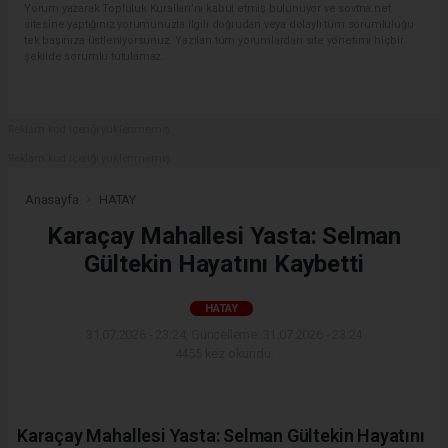
Yorum yazarak Topluluk Kuralları’nı kabul etmiş bulunuyor ve sovtna.net
sitesine yaptığınız yorumunuzla ilgili doğrudan veya dolaylı tüm sorumluluğu
tek başınıza üstleniyorsunuz. Yazılan tüm yorumlardan site yönetimi hiçbir
şekilde sorumlu tutulamaz.
Reklam kod içeriği yüklenmemiş.
Reklam kod içeriği yüklenmemiş.
Anasayfa
HATAY
Karaçay Mahallesi Yasta: Selman
Gültekin Hayatını Kaybetti
HATAY
31.07.2026 - 23:24, Güncelleme: 31.07.2026 - 23:24
4455 kez okundu.
Karaçay Mahallesi Yasta: Selman Gültekin Hayatını