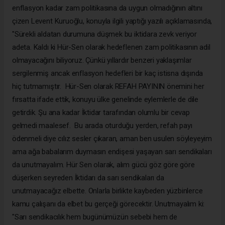
enflasyon kadar zam politikasına da uygun olmadığının altını
çizen Levent Kuruoğlu, konuyla ilgili yaptığı yazılı açıklamasında,
"Sürekli aldatan durumuna düşmek bu iktidara zevk veriyor
adeta. Kaldı ki Hür-Sen olarak hedeflenen zam politikasının adil
olmayacağını biliyoruz. Çünkü yıllardır benzeri yaklaşımlar
sergilenmiş ancak enflasyon hedefleri bir kaç istisna dışında
hiç tutmamıştır. Hür-Sen olarak REFAH PAYININ önemini her
fırsatta ifade ettik, konuyu ülke genelinde eylemlerle de dile
getirdik. Şu ana kadar İktidar tarafından olumlu bir cevap
gelmedi maalesef. Bu arada oturduğu yerden, refah payı
ödenmeli diye cılız sesler çıkaran, aman ben usulen söyleyeyim
ama ağa babalarım duymasın endişesi yaşayan sarı sendikaları
da unutmayalım. Hür Sen olarak, alım gücü göz göre göre
düşerken seyreden İktidarı da sarı sendikaları da
unutmayacağız elbette. Onlarla birlikte kaybeden yüzbinlerce
kamu çalışanı da elbet bu gerçeği görecektir. Unutmayalım ki:
"Sarı sendikacılık hem bugünümüzün sebebi hem de