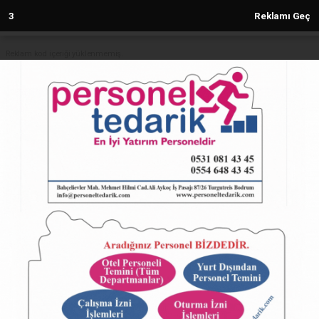
2
Reklamı Geç
Reklam kod içeriği yüklenmemiş.
Anasayfa
GÜNDEM
Hürriyetçi Eğitim Sen'den memur
zammı tepkisi!
GÜNDEM
03.01.2025 - 12:18, Güncelleme: 03.01.2025 - 12:18
17852+ kez okundu.
ABONE OL