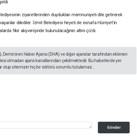
eldi.
elediyesinin ziyaretlerinden duydukları memnuniyeti dile getirerek
şarılar dilediler. İzmit Belediyesi heyeti de esnafa Hürriyet’in
larda fikir alışverişinde bulunulacağının altını çizdi.
), Demirören Haber Ajansı (DHA) ve diğer ajanslar tarafından eklenen
lesi olmadan ajans kanallarından çekilmektedir. Bu haberlerde yer
 olup sitemizin hiç bir editörü sorumlu tutulamaz...
Gönder