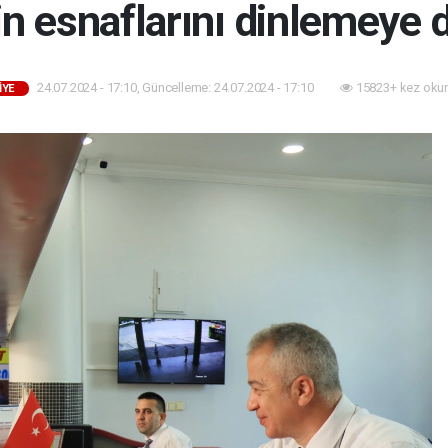
'in esnaflarını dinlemeye
24.07.2024 - 17:10, Güncelleme: 24.07.2024 - 17:10
15823+ kez oku
İYE