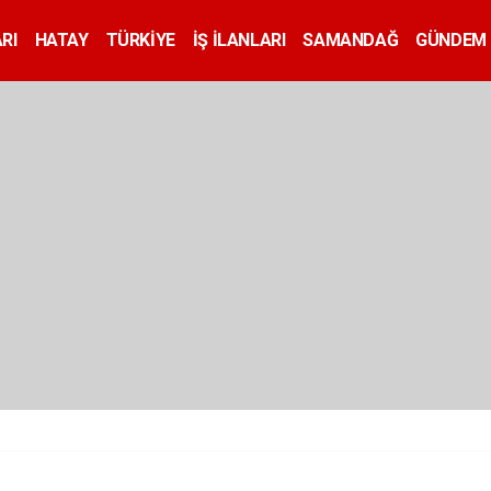
RI
HATAY
TÜRKİYE
İŞ İLANLARI
SAMANDAĞ
GÜNDEM