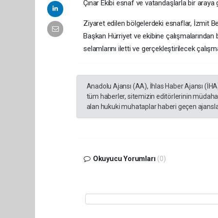
Çınar Ekibi esnaf ve vatandaşlarla bir araya g
Ziyaret edilen bölgelerdeki esnaflar, İzmit B
Başkan Hürriyet ve ekibine çalışmalarından ba
selamlarını iletti ve gerçekleştirilecek çalışma
Anadolu Ajansı (AA), İhlas Haber Ajansı (İHA
tüm haberler, sitemizin editörlerinin müdaha
alan hukuki muhataplar haberi geçen ajanslar
Okuyucu Yorumları
(0)