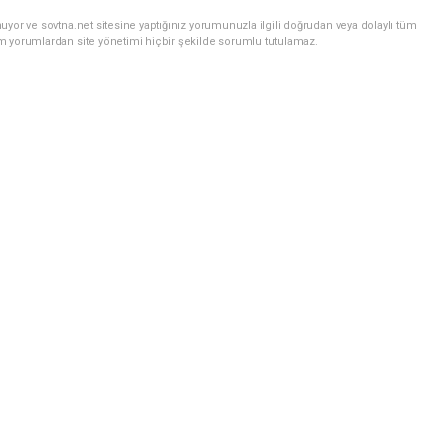
uyor ve sovtna.net sitesine yaptığınız yorumunuzla ilgili doğrudan veya dolaylı tüm
m yorumlardan site yönetimi hiçbir şekilde sorumlu tutulamaz.