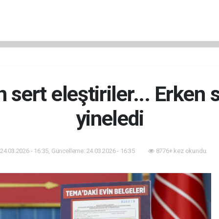
 sert eleştiriler... Erken 
yineledi
24.03.2026 - 16:35, Güncelleme: 24.03.2026 - 16:35
8776+ kez okundu.