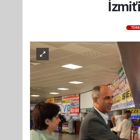
İzmit
TÜRK