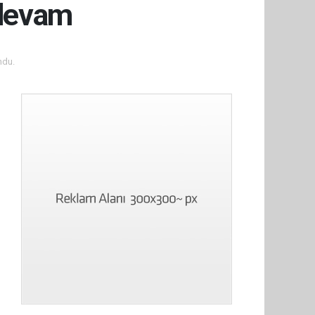
 devam
ndu.