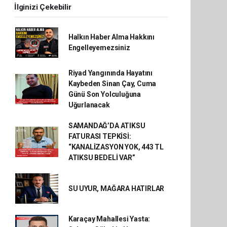
İlginizi Çekebilir
Halkın Haber Alma Hakkını
Engelleyemezsiniz
Riyad Yangınında Hayatını
Kaybeden Sinan Çay, Cuma
Günü Son Yolculuğuna
Uğurlanacak
SAMANDAĞ’DA ATIKSU
FATURASI TEPKİSİ:
“KANALİZASYON YOK, 443 TL
ATIKSU BEDELİ VAR”
SU UYUR, MAĞARA HATIRLAR
Karaçay Mahallesi Yasta: