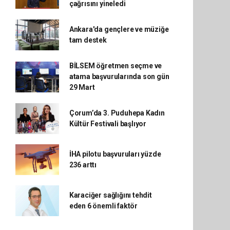
çağrısını yineledi
Ankara'da gençlere ve müziğe
tam destek
BİLSEM öğretmen seçme ve
atama başvurularında son gün
29 Mart
Çorum’da 3. Puduhepa Kadın
Kültür Festivali başlıyor
İHA pilotu başvuruları yüzde
236 arttı
Karaciğer sağlığını tehdit
eden 6 önemli faktör