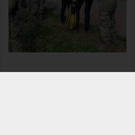
.
Anadolu Ajansı (AA), İhlas Haber Ajansı (İHA), Demirören
Haber Ajansı (DHA) ve diğer ajanslar tarafından eklenen tüm
haberler, sitemizin editörlerinin müdahalesi olmadan ajans
kanallarından çekilmektedir. Bu haberlerde yer alan hukuki
muhataplar haberi geçen ajanslar olup sitemizin hiç bir