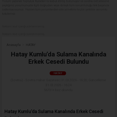
Yorum yazarak Topluluk Kuralları’nı kabul etmiş bulunuyor ve sovtna.net sitesine
yaptığınız yorumunuzla ilgili doğrudan veya dolaylı tüm sorumluluğu tek başınıza
üstleniyorsunuz. Yazılan tüm yorumlardan site yönetimi hiçbir şekilde sorumlu
tutulamaz.
Reklam kod içeriği yüklenmemiş.
Reklam kod içeriği yüklenmemiş.
Anasayfa
HATAY
Hatay Kumlu’da Sulama Kanalında
Erkek Cesedi Bulundu
HATAY
(Sovtna) - Sovtna Haber Gazetesi | 31.03.2026 - 16:20, Güncelleme:
31.03.2026 - 16:24
56731+ kez okundu.
Hatay Kumlu’da Sulama Kanalında Erkek Cesedi