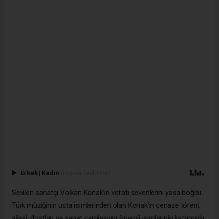
Erkek
|
Kadın
(Haberi Sesli Oku)
Sevilen sanatçı Volkan Konak’ın vefatı sevenlerini yasa boğdu.
Türk müziğinin usta isimlerinden olan Konak’ın cenaze töreni,
ailesi, dostları ve sanat camiasının önemli isimlerinin katılımıyla