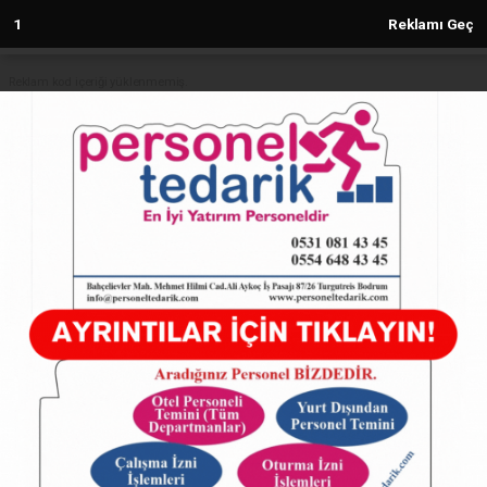
1
Reklamı Geç
Reklam kod içeriği yüklenmemiş.
Anasayfa
TÜRKİYE
Özgür Özel ve Mahmut Tanal,
Volkan Konak'ın Cenazesine Katıldı
TÜRKİYE
01.04.2025 - 14:11, Güncelleme: 01.04.2025 - 14:11
18713+ kez okundu.
Özgür Özel ve Mahmut Tanal, Volkan Konak'ın
Cenazesine Katıldı
ABONE OL