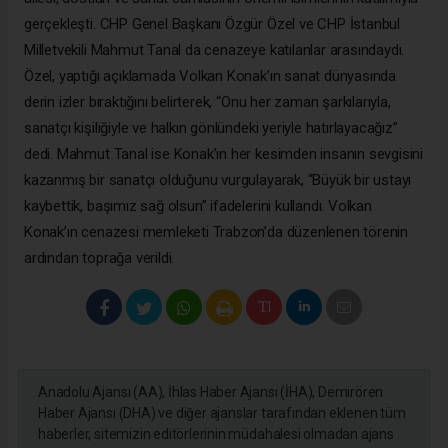
gerçekleşti. CHP Genel Başkanı Özgür Özel ve CHP İstanbul
Milletvekili Mahmut Tanal da cenazeye katılanlar arasındaydı.
Özel, yaptığı açıklamada Volkan Konak’ın sanat dünyasında
derin izler bıraktığını belirterek, “Onu her zaman şarkılarıyla,
sanatçı kişiliğiyle ve halkın gönlündeki yeriyle hatırlayacağız”
dedi. Mahmut Tanal ise Konak’ın her kesimden insanın sevgisini
kazanmış bir sanatçı olduğunu vurgulayarak, “Büyük bir ustayı
kaybettik, başımız sağ olsun” ifadelerini kullandı. Volkan
Konak’ın cenazesi memleketi Trabzon’da düzenlenen törenin
ardından toprağa verildi.
Anadolu Ajansı (AA), İhlas Haber Ajansı (İHA), Demirören
Haber Ajansı (DHA) ve diğer ajanslar tarafından eklenen tüm
haberler, sitemizin editörlerinin müdahalesi olmadan ajans