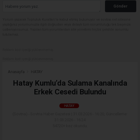
Gönder
Yorum yazarak Topluluk Kuralları’nı kabul etmiş bulunuyor ve sovtna.net sitesine
yaptığınız yorumunuzla ilgili doğrudan veya dolaylı tüm sorumluluğu tek başınıza
üstleniyorsunuz. Yazılan tüm yorumlardan site yönetimi hiçbir şekilde sorumlu
tutulamaz.
Reklam kod içeriği yüklenmemiş.
Reklam kod içeriği yüklenmemiş.
Anasayfa
HATAY
Hatay Kumlu’da Sulama Kanalında
Erkek Cesedi Bulundu
HATAY
(Sovtna) - Sovtna Haber Gazetesi | 31.03.2026 - 16:20, Güncelleme:
31.03.2026 - 16:24
54720+ kez okundu.