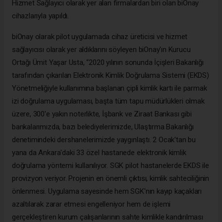
Hizmet Sağlayıcı olarak yer alan firmalardan biri olan biOnay
cihazlarıyla yapıldı.
biOnay olarak pilot uygulamada cihaz üreticisi ve hizmet
sağlayıcısı olarak yer aldıklarını söyleyen biOnay'ın Kurucu
Ortağı Ümit Yaşar Usta, “2020 yılının sonunda İçişleri Bakanlığı
tarafından çıkarılan Elektronik Kimlik Doğrulama Sistemi (EKDS)
Yönetmeliğiyle kullanımına başlanan çipli kimlik kartı ile parmak
izi doğrulama uygulaması, başta tüm tapu müdürlükleri olmak
üzere, 300'e yakın noterlikte, İşbank ve Ziraat Bankası gibi
bankalarımızda, bazı belediyelerimizde, Ulaştırma Bakanlığı
denetimindeki dershanelerimizde yaygınlaştı. 2 Ocak'tan bu
yana da Ankara'daki 33 özel hastanede elektronik kimlik
doğrulama yöntemi kullanılıyor. SGK pilot hastanelerde EKDS ile
provizyon veriyor. Projenin en önemli çıktısı, kimlik sahteciliğinin
önlenmesi. Uygulama sayesinde hem SGK'nın kayıp kaçakları
azaltılarak zarar etmesi engelleniyor hem de işlemi
gerçekleştiren kurum çalışanlarının sahte kimlikle kandırılması