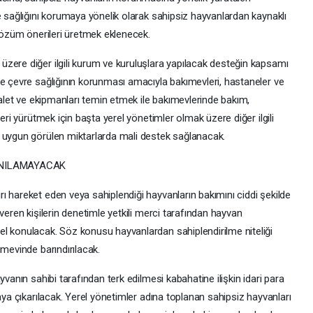
e sağlığını korumaya yönelik olarak sahipsiz hayvanlardan kaynaklı
 çözüm önerileri üretmek eklenecek.
zere diğer ilgili kurum ve kuruluşlara yapılacak desteğin kapsamı
ve çevre sağlığının korunması amacıyla bakımevleri, hastaneler ve
, alet ve ekipmanları temin etmek ile bakımevlerinde bakım,
leri yürütmek için başta yerel yönetimler olmak üzere diğer ilgili
a uygun görülen miktarlarda mali destek sağlanacak.
ANILAMAYACAK
ı hareket eden veya sahiplendiği hayvanların bakımını ciddi şekilde
veren kişilerin denetimle yetkili merci tarafından hayvan
l konulacak. Söz konusu hayvanlardan sahiplendirilme niteliği
ımevinde barındırılacak.
yvanın sahibi tarafından terk edilmesi kabahatine ilişkin idari para
aya çıkarılacak. Yerel yönetimler adına toplanan sahipsiz hayvanları