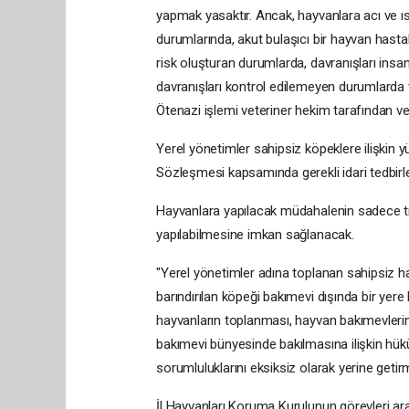
yapmak yasaktır. Ancak, hayvanlara acı ve ı
durumlarında, akut bulaşıcı bir hayvan hasta
risk oluşturan durumlarda, davranışları insan
davranışları kontrol edilemeyen durumlarda v
Ötenazi işlemi veteriner hekim tarafından ve
Yerel yönetimler sahipsiz köpeklere ilişkin
Sözleşmesi kapsamında gerekli idari tedbirle
Hayvanlara yapılacak müdahalenin sadece tıb
yapılabilmesine imkan sağlanacak.
"Yerel yönetimler adına toplanan sahipsiz h
barındırılan köpeği bakımevi dışında bir yere
hayvanların toplanması, hayvan bakımevlerin
bakımevi bünyesinde bakılmasına ilişkin hük
sorumluluklarını eksiksiz olarak yerine get
İl Hayvanları Koruma Kurulunun görevleri ar