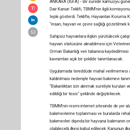
ANKARA (İGFA) - Bir süredir kamuoyu günem
Dair Kanun Teklifi, TBMM'nin ilgili komisyonun
tepki gösterdi. Teklifle, Hayvanları Koruma 
"insan, hayvan ve çevre sağlığı gözetilmek k
Sahipsiz hayvanlara ilişkin yürütülecek çalı
hayvan statüsüne alınabilmesi için Veterine
Orman Bakanlığı veri tabanına kaydedilmesi 
kavramları açık bir şekilde tanımlanacak.
Uygulamada tereddüde mahal verilmemesi am
kaldırılması nedeniyle hayvan bakımevi tanım
"Bakanlıktan izin alınmak suretiyle kurulan ve
edildiği bir tesis" şeklinde değiştirilecek.
TBMM'nin resmi internet sitesinde de yer al
bakımevlerine toplanması ve buralarda rehabi
bakımevleri dışında bir hayvana bakmanın o
olabileceği ilkesi kabul edilecek. Kanunun ilk