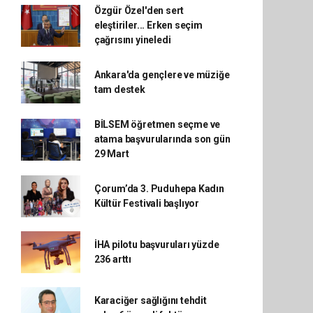
Özgür Özel'den sert
eleştiriler... Erken seçim
çağrısını yineledi
Ankara'da gençlere ve müziğe
tam destek
BİLSEM öğretmen seçme ve
atama başvurularında son gün
29 Mart
Çorum’da 3. Puduhepa Kadın
Kültür Festivali başlıyor
İHA pilotu başvuruları yüzde
236 arttı
Karaciğer sağlığını tehdit