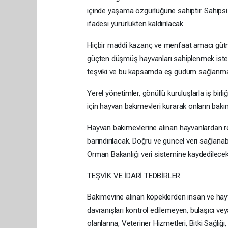
içinde yaşama özgürlüğüne sahiptir. Sahipsiz
ifadesi yürürlükten kaldırılacak.
Hiçbir maddi kazanç ve menfaat amacı gütme
güçten düşmüş hayvanları sahiplenmek isteye
teşviki ve bu kapsamda eş güdüm sağlanma
Yerel yönetimler, gönüllü kuruluşlarla iş birli
için hayvan bakımevleri kurarak onların bakım
Hayvan bakımevlerine alınan hayvanlardan reh
barındırılacak. Doğru ve güncel veri sağlan
Orman Bakanlığı veri sistemine kaydedilecek
TEŞVİK VE İDARİ TEDBİRLER
Bakımevine alınan köpeklerden insan ve hayva
davranışları kontrol edilemeyen, bulaşıcı ve
olanlarına, Veteriner Hizmetleri, Bitki Sağl