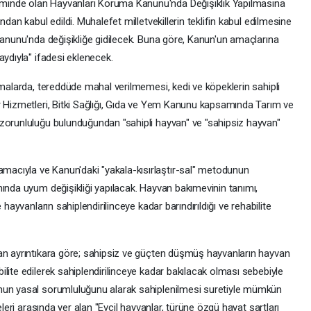
inde olan Hayvanları Koruma Kanunu'nda Değişiklik Yapılmasına
dan kabul edildi. Muhalefet milletvekillerin teklifin kabul edilmesine
Kanunu'nda değişikliğe gidilecek. Buna göre, Kanun'un amaçlarına
aydıyla" ifadesi eklenecek.
şmalarda, tereddüde mahal verilmemesi, kedi ve köpeklerin sahipli
r Hizmetleri, Bitki Sağlığı, Gıda ve Yem Kanunu kapsamında Tarım ve
zorunluluğu bulunduğundan "sahipli hayvan" ve "sahipsiz hayvan"
acıyla ve Kanun'daki "yakala-kısırlaştır-sal" metodunun
ında uyum değişikliği yapılacak. Hayvan bakımevinin tanımı,
 hayvanların sahiplendirilinceye kadar barındırıldığı ve rehabilite
an ayrıntıkara göre; sahipsiz ve güçten düşmüş hayvanların hayvan
lite edilerek sahiplendirilinceye kadar bakılacak olması sebebiyle
nun yasal sorumluluğunu alarak sahiplenilmesi suretiyle mümkün
eleri arasında yer alan "Evcil hayvanlar, türüne özgü hayat şartları