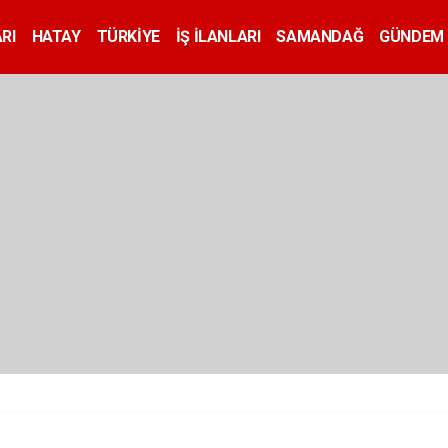
RI
HATAY
TÜRKİYE
İŞ İLANLARI
SAMANDAĞ
GÜNDEM