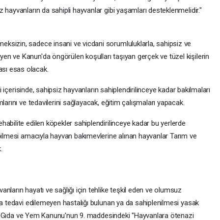
 hayvanların da sahipli hayvanlar gibi yaşamları desteklenmelidir."
ksizin, sadece insani ve vicdani sorumluluklarla, sahipsiz ve
n ve Kanun'da öngörülen koşulları taşıyan gerçek ve tüzel kişilerin
sı esas olacak.
ği içerisinde, sahipsiz hayvanların sahiplendirilinceye kadar bakılmaları
larını ve tedavilerini sağlayacak, eğitim çalışmaları yapacak.
abilite edilen köpekler sahiplendirilinceye kadar bu yerlerde
abilmesi amacıyla hayvan bakımevlerine alınan hayvanlar Tarım ve
.
nların hayatı ve sağlığı için tehlike teşkil eden ve olumsuz
ya tedavi edilemeyen hastalığı bulunan ya da sahiplenilmesi yasak
ığı, Gıda ve Yem Kanunu'nun 9. maddesindeki "Hayvanlara ötenazi