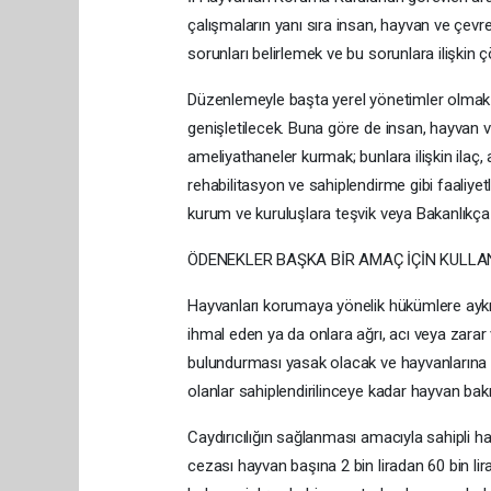
çalışmaların yanı sıra insan, hayvan ve çevr
sorunları belirlemek ve bu sorunlara ilişkin
Düzenlemeyle başta yerel yönetimler olmak ü
genişletilecek. Buna göre de insan, hayvan 
ameliyathaneler kurmak; bunlara ilişkin ilaç
rehabilitasyon ve sahiplendirme gibi faaliyet
kurum ve kuruluşlara teşvik veya Bakanlıkç
ÖDENEKLER BAŞKA BİR AMAÇ İÇİN KULL
Hayvanları korumaya yönelik hükümlere aykır
ihmal eden ya da onlara ağrı, acı veya zarar 
bulundurması yasak olacak ve hayvanlarına e
olanlar sahiplendirilinceye kadar hayvan bak
Caydırıcılığın sağlanması amacıyla sahipli ha
cezası hayvan başına 2 bin liradan 60 bin lir