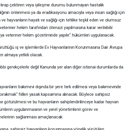
stırap çektiren veya iyileşme durumu bulunmayan hastalık
lığının önlenmesi ya da eradikasyonu amacıyla veya insan sağlığı için
 ve hayvanların hayatı ve sağlığı için tehlike teşkil eden ve olumsuz
eteriner hekim tarafından ötenazi yapılmasına karar verilebilir.
ya veteriner hekim gözetiminde yapılır." hükümleri uygulanacak.
 yürüttüğü iş ve işlemlerde Ev Hayvanlarının Korunmasına Dair Avrupa
ri almaya yetkili olacak.
bi gerekçelerle değil Kanunda yer alan diğer istisnai durumlarda da
ayvanların bakımevi dışında bir yere terk edilmesi veya bakımevinde
 bırakmak" fiilleri yasak kapsamına alınacak. Böylece sahipsiz
e götürülmesi ve bu hayvanların sahiplendirilinceye kadar hayvan
ümlerin uygulanmasının ve yerel yönetimlerin görev ve
irmelerinin sağlanması amaçlanacak.
asına, sahipsiz hayvanların korunmasına yönelik yürütülen