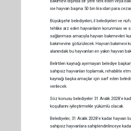
bakımevi dışında bir yere terk eden veya bak
ise hayvan başına 50 bin lira idari para cezas
Büyükşehir belediyeleri, il belediyeleri ve 
tehlike arz eden hayvanların korunması ve sa
sağlanması amacıyla hayvan bakımevleri kuraca
bakımevine götürülecek. Hayvan bakımevi kur
alanındaki bu hayvanları en yakın hayvan ba
Belirtilen kaynağı ayırmayan belediye başkan
sahipsiz hayvanları toplamak, rehabilite et
kaynağı başka amaçlar için sarf eden belediy
verilecek.
Söz konusu belediyeler 31 Aralık 2028'e kad
koşullarını iyileştirmekle yükümlü olacak.
Belediyeler, 31 Aralık 2028'e kadar hayvan b
sahipsiz hayvanlara sahiplendirilinceye kada