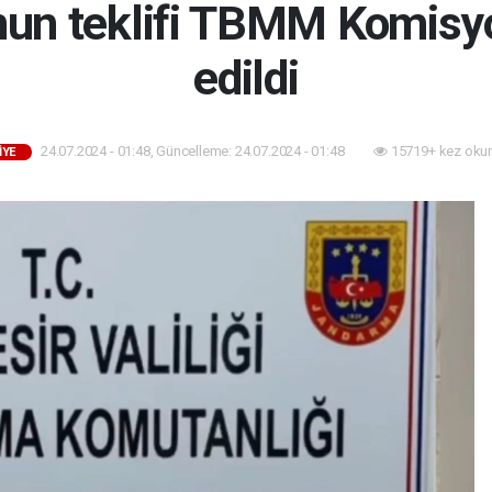
anun teklifi TBMM Komisy
edildi
24.07.2024 - 01:48, Güncelleme: 24.07.2024 - 01:48
15719+ kez oku
İYE