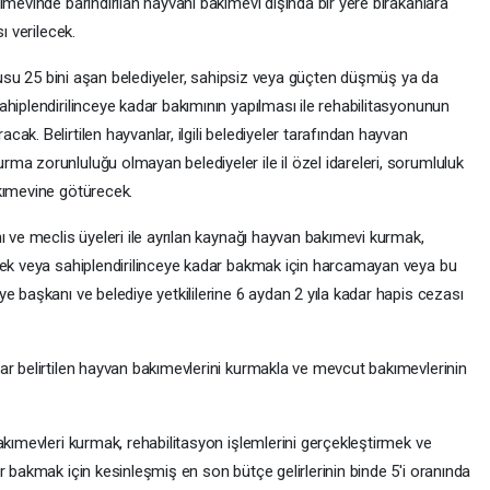
ımevinde barındırılan hayvanı bakımevi dışında bir yere bırakanlara
ı verilecek.
nüfusu 25 bini aşan belediyeler, sahipsiz veya güçten düşmüş ya da
hiplendirilinceye kadar bakımının yapılması ile rehabilitasyonunun
k. Belirtilen hayvanlar, ilgili belediyeler tarafından hayvan
ma zorunluluğu olmayan belediyeler ile il özel idareleri, sorumluluk
kımevine götürecek.
ı ve meclis üyeleri ile ayrılan kaynağı hayvan bakımevi kurmak,
mek veya sahiplendirilinceye kadar bakmak için harcamayan veya bu
e başkanı ve belediye yetkililerine 6 aydan 2 yıla kadar hapis cezası
ar belirtilen hayvan bakımevlerini kurmakla ve mevcut bakımevlerinin
akımevleri kurmak, rehabilitasyon işlemlerini gerçekleştirmek ve
r bakmak için kesinleşmiş en son bütçe gelirlerinin binde 5'i oranında