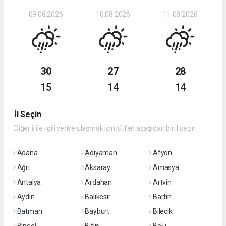
09.08.2026
10.08.2026
11.08.2026
30
27
28
15
14
14
İl Seçin
Diğer il ile ilgili veriye ulaşmak için lütfen aşağıdan bir il seçin
Adana
Adıyaman
Afyon
Ağrı
Aksaray
Amasya
Antalya
Ardahan
Artvin
Aydın
Balıkesir
Bartın
Batman
Bayburt
Bilecik