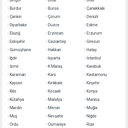
Bingöl
Bitlis
Bolu
Burdur
Bursa
Çanakkale
Çankırı
Çorum
Denizli
Diyarbakır
Düzce
Edirne
Elazığ
Erzincan
Erzurum
Eskişehir
Gaziantep
Giresun
Gümüşhane
Hakkari
Hatay
Iğdır
Isparta
İstanbul
İzmir
K.Maraş
Karabük
Karaman
Kars
Kastamonu
Kayseri
Kırıkkale
Kırşehir
Kilis
Kocaeli
Konya
Kütahya
Malatya
Manisa
Mardin
Mersin
Muğla
Muş
Nevşehir
Niğde
Ordu
Osmaniye
Rize