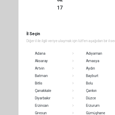
17
İl Seçin
Diğer il ile ilgili veriye ulaşmak için lütfen aşağıdan bir il se
Adana
Adıyaman
Aksaray
Amasya
Artvin
Aydın
Batman
Bayburt
Bitlis
Bolu
Çanakkale
Çankırı
Diyarbakır
Düzce
Erzincan
Erzurum
Giresun
Gümüşhane