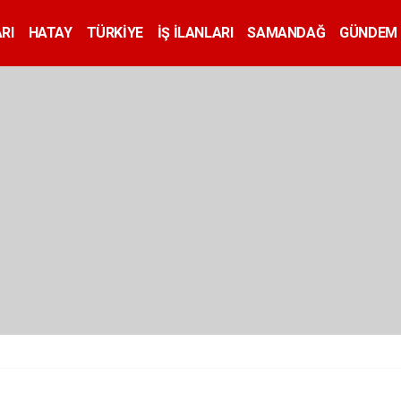
RI
HATAY
TÜRKİYE
İŞ İLANLARI
SAMANDAĞ
GÜNDEM