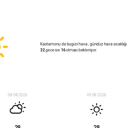
Kastamonu da bugün hava
, gündüz hava sıcaklığı
32
gece ise
16
olması bekleniyor.
08.08.2026
09.08.2026
28
28