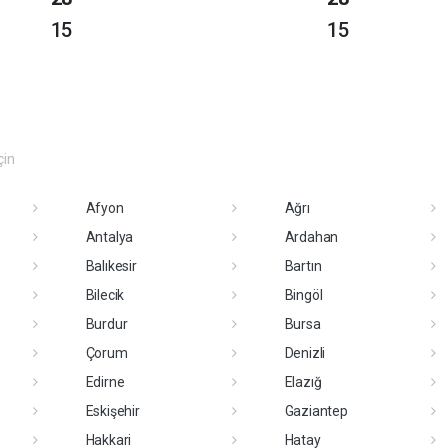
15
15
çin
Afyon
Ağrı
Antalya
Ardahan
Balıkesir
Bartın
Bilecik
Bingöl
Burdur
Bursa
Çorum
Denizli
Edirne
Elazığ
Eskişehir
Gaziantep
Hakkari
Hatay