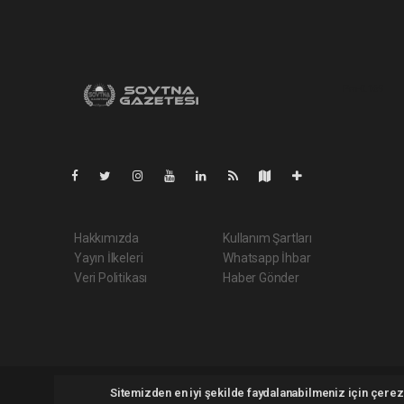
Pro-0.169
Hakkımızda
Kullanım Şartları
Yayın İlkeleri
Whatsapp İhbar
Veri Politikası
Haber Gönder
Sovtna.net Tüm hakları saklı tutulmaktadır. Copyright 2026 ©
Sitemizden en iyi şekilde faydalanabilmeniz için çerezl