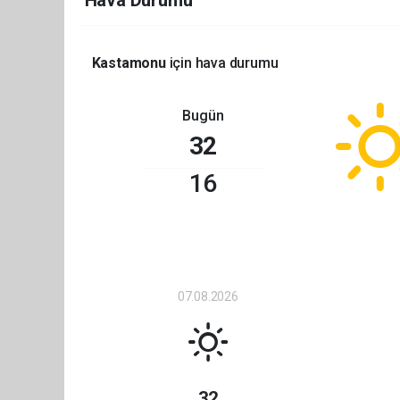
Hava Durumu
Kastamonu
için hava durumu
Bugün
32
16
07.08.2026
32