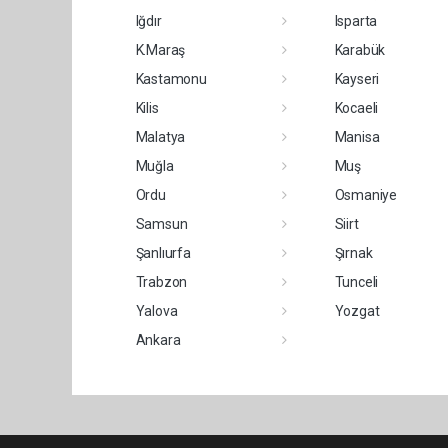
Iğdır
Isparta
K.Maraş
Karabük
Kastamonu
Kayseri
Kilis
Kocaeli
Malatya
Manisa
Muğla
Muş
Ordu
Osmaniye
Samsun
Siirt
Şanlıurfa
Şırnak
Trabzon
Tunceli
Yalova
Yozgat
Ankara