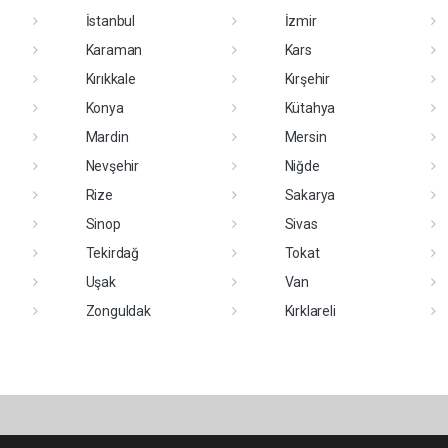
İstanbul
İzmir
Karaman
Kars
Kırıkkale
Kırşehir
Konya
Kütahya
Mardin
Mersin
Nevşehir
Niğde
Rize
Sakarya
Sinop
Sivas
Tekirdağ
Tokat
Uşak
Van
Zonguldak
Kırklareli