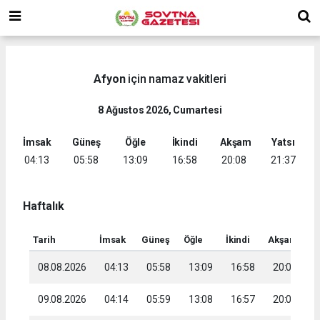
Afyon
için namaz vakitleri
8 Ağustos 2026, Cumartesi
İmsak
Güneş
Öğle
İkindi
Akşam
Yatsı
04:13
05:58
13:09
16:58
20:08
21:37
Haftalık
Tarih
İmsak
Güneş
Öğle
İkindi
Akşam
Ya
08.08.2026
04:13
05:58
13:09
16:58
20:08
2
09.08.2026
04:14
05:59
13:08
16:57
20:07
2