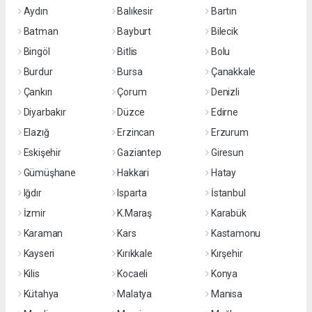
Aydın
Balıkesir
Bartın
Batman
Bayburt
Bilecik
Bingöl
Bitlis
Bolu
Burdur
Bursa
Çanakkale
Çankırı
Çorum
Denizli
Diyarbakır
Düzce
Edirne
Elazığ
Erzincan
Erzurum
Eskişehir
Gaziantep
Giresun
Gümüşhane
Hakkari
Hatay
Iğdır
Isparta
İstanbul
İzmir
K.Maraş
Karabük
Karaman
Kars
Kastamonu
Kayseri
Kırıkkale
Kırşehir
Kilis
Kocaeli
Konya
Kütahya
Malatya
Manisa