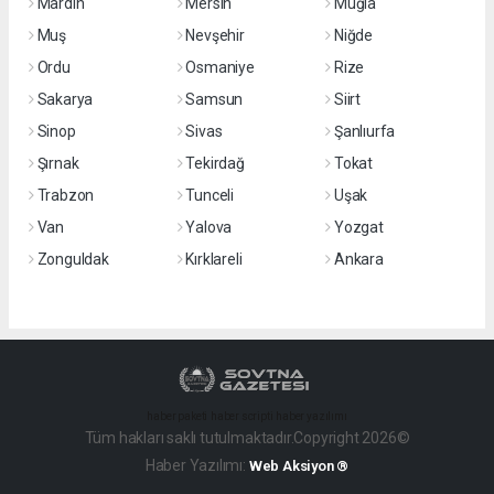
Mardin
Mersin
Muğla
Muş
Nevşehir
Niğde
Ordu
Osmaniye
Rize
Sakarya
Samsun
Siirt
Sinop
Sivas
Şanlıurfa
Şırnak
Tekirdağ
Tokat
Trabzon
Tunceli
Uşak
Van
Yalova
Yozgat
Zonguldak
Kırklareli
Ankara
haber paketi
haber scripti
haber yazılımı
Tüm hakları saklı tutulmaktadır.Copyright 2026©
Haber Yazılımı:
Web Aksiyon ®