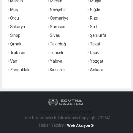
Mardin
Mersin
Muğla
Muş
Nevşehir
Niğde
Ordu
Osmaniye
Rize
Sakarya
Samsun
Siirt
Sinop
Sivas
Şanlıurfa
Şırnak
Tekirdağ
Tokat
Trabzon
Tunceli
Uşak
Van
Yalova
Yozgat
Zonguldak
Kırklareli
Ankara
haber paketi
haber scripti
haber yazılımı
Tüm hakları saklı tutulmaktadır.Copyright 2026©
Haber Yazılımı:
Web Aksiyon ®