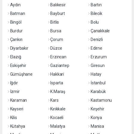
Aydın
Balıkesir
Bartın
Batman
Bayburt
Bilecik
Bingöl
Bitlis
Bolu
Burdur
Bursa
Çanakkale
Çankırı
Çorum
Denizli
Diyarbakır
Düzce
Edirne
Elazığ
Erzincan
Erzurum
Eskişehir
Gaziantep
Giresun
Gümüşhane
Hakkari
Hatay
Iğdır
Isparta
İstanbul
İzmir
K.Maraş
Karabük
Karaman
Kars
Kastamonu
Kayseri
Kırıkkale
Kırşehir
Kilis
Kocaeli
Konya
Kütahya
Malatya
Manisa