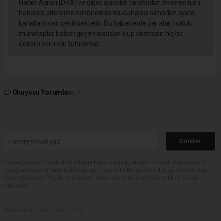
Haber Ajansı (DHA) ve diğer ajanslar tarafından eklenen tüm
haberler, sitemizin editörlerinin müdahalesi olmadan ajans
kanallarından çekilmektedir. Bu haberlerde yer alan hukuki
muhataplar haberi geçen ajanslar olup sitemizin hiç bir
editörü sorumlu tutulamaz...
Okuyucu Yorumları
(0)
Gönder
Yorum yazarak Topluluk Kuralları’nı kabul etmiş bulunuyor ve sovtna.net sitesine
yaptığınız yorumunuzla ilgili doğrudan veya dolaylı tüm sorumluluğu tek başınıza
üstleniyorsunuz. Yazılan tüm yorumlardan site yönetimi hiçbir şekilde sorumlu
tutulamaz.
Reklam kod içeriği yüklenmemiş.