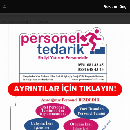
3
Reklamı Geç
Reklam kod içeriği yüklenmemiş.
Anasayfa
TÜRKİYE
Bursa İnegöl'de tarım arazisinde
kaçak yapı avı!
TÜRKİYE
25.02.2025 - 16:19, Güncelleme: 25.02.2025 - 16:19
4977+ kez okundu.
ABONE OL