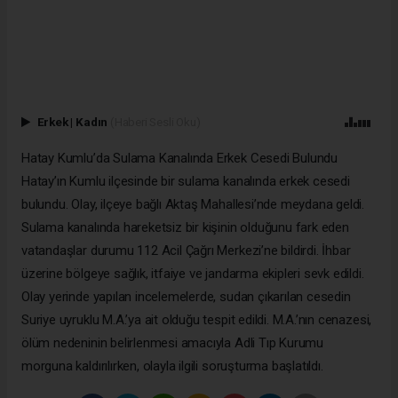
Erkek
|
Kadın
(Haberi Sesli Oku)
Hatay Kumlu’da Sulama Kanalında Erkek Cesedi Bulundu
Hatay’ın Kumlu ilçesinde bir sulama kanalında erkek cesedi
bulundu. Olay, ilçeye bağlı Aktaş Mahallesi’nde meydana geldi.
Sulama kanalında hareketsiz bir kişinin olduğunu fark eden
vatandaşlar durumu 112 Acil Çağrı Merkezi’ne bildirdi. İhbar
üzerine bölgeye sağlık, itfaiye ve jandarma ekipleri sevk edildi.
Olay yerinde yapılan incelemelerde, sudan çıkarılan cesedin
Suriye uyruklu M.A.’ya ait olduğu tespit edildi. M.A.’nın cenazesi,
ölüm nedeninin belirlenmesi amacıyla Adli Tıp Kurumu
morguna kaldırılırken, olayla ilgili soruşturma başlatıldı.