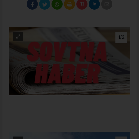
1
/2
.