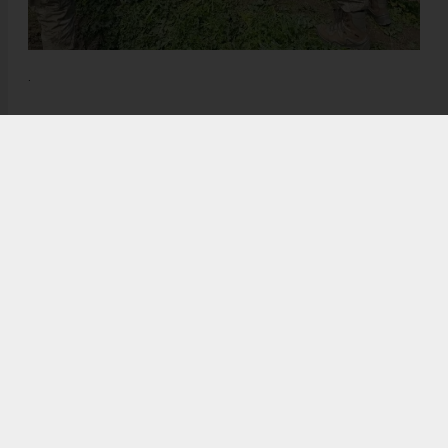
.
Anadolu Ajansı (AA), İhlas Haber Ajansı (İHA), Demirören
Haber Ajansı (DHA) ve diğer ajanslar tarafından eklenen tüm
haberler, sitemizin editörlerinin müdahalesi olmadan ajans
kanallarından çekilmektedir. Bu haberlerde yer alan hukuki
muhataplar haberi geçen ajanslar olup sitemizin hiç bir
editörü sorumlu tutulamaz...