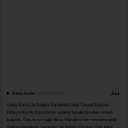
Erkek
|
Kadın
(Haberi Sesli Oku)
Hatay Kumlu’da Sulama Kanalında Erkek Cesedi Bulundu
Hatay’ın Kumlu ilçesinde bir sulama kanalında erkek cesedi
bulundu. Olay, ilçeye bağlı Aktaş Mahallesi’nde meydana geldi.
Sulama kanalında hareketsiz bir kişinin olduğunu fark eden