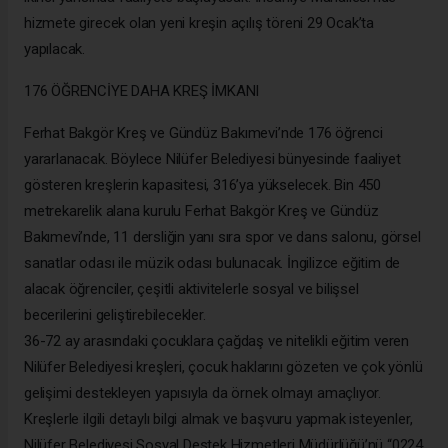
hizmete girecek olan yeni kreşin açılış töreni 29 Ocak’ta
yapılacak.
176 ÖĞRENCİYE DAHA KREŞ İMKANI
Ferhat Bakgör Kreş ve Gündüz Bakımevi’nde 176 öğrenci
yararlanacak. Böylece Nilüfer Belediyesi bünyesinde faaliyet
gösteren kreşlerin kapasitesi, 316’ya yükselecek. Bin 450
metrekarelik alana kurulu Ferhat Bakgör Kreş ve Gündüz
Bakımevi’nde, 11 dersliğin yanı sıra spor ve dans salonu, görsel
sanatlar odası ile müzik odası bulunacak. İngilizce eğitim de
alacak öğrenciler, çeşitli aktivitelerle sosyal ve bilişsel
becerilerini geliştirebilecekler.
36-72 ay arasındaki çocuklara çağdaş ve nitelikli eğitim veren
Nilüfer Belediyesi kreşleri, çocuk haklarını gözeten ve çok yönlü
gelişimi destekleyen yapısıyla da örnek olmayı amaçlıyor.
Kreşlerle ilgili detaylı bilgi almak ve başvuru yapmak isteyenler,
Nilüfer Belediyesi Sosyal Destek Hizmetleri Müdürlüğü’nü “0224