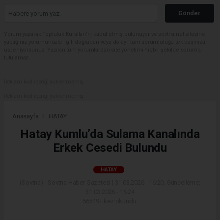
Gönder
Yorum yazarak Topluluk Kuralları’nı kabul etmiş bulunuyor ve sovtna.net sitesine
yaptığınız yorumunuzla ilgili doğrudan veya dolaylı tüm sorumluluğu tek başınıza
üstleniyorsunuz. Yazılan tüm yorumlardan site yönetimi hiçbir şekilde sorumlu
tutulamaz.
Reklam kod içeriği yüklenmemiş.
Reklam kod içeriği yüklenmemiş.
Anasayfa
HATAY
Hatay Kumlu’da Sulama Kanalında
Erkek Cesedi Bulundu
HATAY
(Sovtna) - Sovtna Haber Gazetesi | 31.03.2026 - 16:20, Güncelleme:
31.03.2026 - 16:24
56549+ kez okundu.