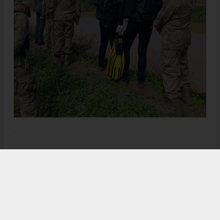
.
Anadolu Ajansı (AA), İhlas Haber Ajansı (İHA), Demirören
Haber Ajansı (DHA) ve diğer ajanslar tarafından eklenen tüm