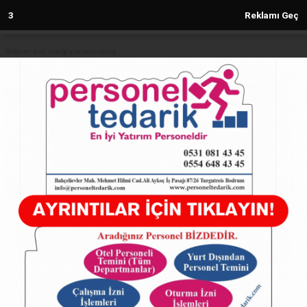
2
Reklamı Geç
Reklam kod içeriği yüklenmemiş.
Anasayfa
Bursa Nilüfer Belediyesi’nin 3. kreşi
faaliyete geçiyor
08.01.2025 - 11:20, Güncelleme: 08.01.2025 - 11:20
6446+ kez okundu.
ABONE OL