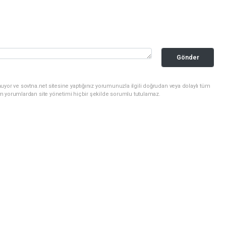
Gönder
uyor ve sovtna.net sitesine yaptığınız yorumunuzla ilgili doğrudan veya dolaylı tüm
m yorumlardan site yönetimi hiçbir şekilde sorumlu tutulamaz.