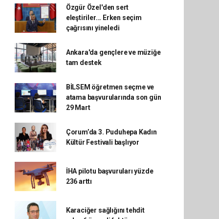
Özgür Özel'den sert
eleştiriler... Erken seçim
çağrısını yineledi
Ankara'da gençlere ve müziğe
tam destek
BİLSEM öğretmen seçme ve
atama başvurularında son gün
29 Mart
Çorum’da 3. Puduhepa Kadın
Kültür Festivali başlıyor
İHA pilotu başvuruları yüzde
236 arttı
Karaciğer sağlığını tehdit