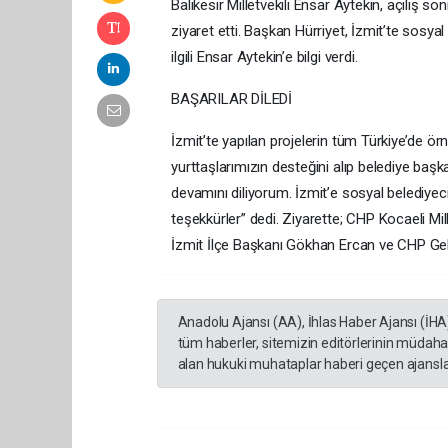
Balıkesir Milletvekili Ensar Aytekin, açılış
ziyaret etti. Başkan Hürriyet, İzmit’te sosyal
ilgili Ensar Aytekin’e bilgi verdi.
BAŞARILAR DİLEDİ
İzmit’te yapılan projelerin tüm Türkiye’de örnek
yurttaşlarımızın desteğini alıp belediye baş
devamını diliyorum. İzmit’e sosyal belediyec
teşekkürler” dedi. Ziyarette; CHP Kocaeli Mil
İzmit İlçe Başkanı Gökhan Ercan ve CHP Geb
Anadolu Ajansı (AA), İhlas Haber Ajansı (İHA
tüm haberler, sitemizin editörlerinin müdaha
alan hukuki muhataplar haberi geçen ajanslar