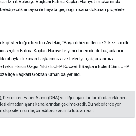
 sonrası İzmit Belediye Başkanı Fatma Kaplan Hürriyet’i makamında
 belediyecilik anlayışı ile hayata geçirdiği insana dokunan projelerle
 gösterildiğini belirten Aytekin, “Başarılı hizmetleri ile 2. kez İzmitli
kanı seçilen Fatma Kaplan Hürriyet’e yeni dönemde de başarılarının
ilik ruhuyla dokunan başkanımıza ve belediye çalışanlarımıza
letvekili Harun Özgür Yıldızlı, CHP Kocaeli İl Başkanı Bülent Sarı, CHP
ze İlçe Başkanı Gökhan Orhan da yer aldı.
), Demirören Haber Ajansı (DHA) ve diğer ajanslar tarafından eklenen
lesi olmadan ajans kanallarından çekilmektedir. Bu haberlerde yer
 olup sitemizin hiç bir editörü sorumlu tutulamaz...