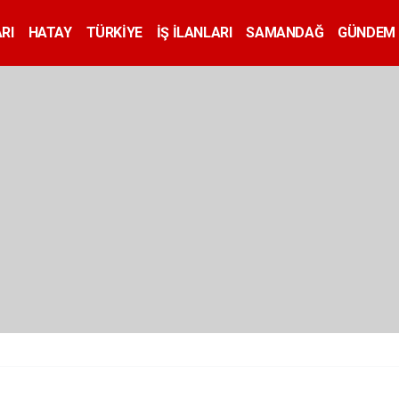
RI
HATAY
TÜRKİYE
İŞ İLANLARI
SAMANDAĞ
GÜNDEM