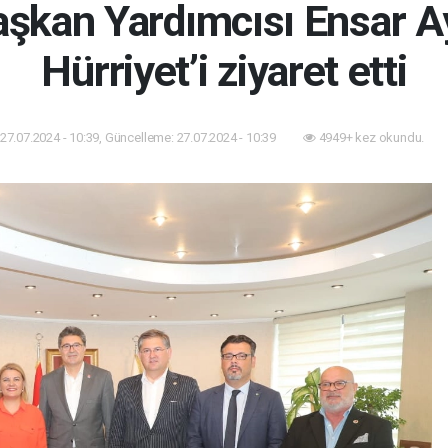
şkan Yardımcısı Ensar A
Hürriyet’i ziyaret etti
27.07.2024 - 10:39, Güncelleme: 27.07.2024 - 10:39
4949+ kez okundu.