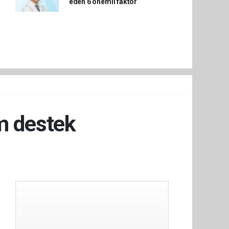
eden 6 önemli faktör
m destek