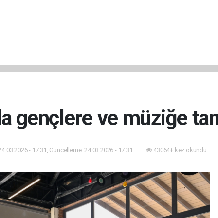
da gençlere ve müziğe ta
24.03.2026 - 17:31, Güncelleme: 24.03.2026 - 17:31
43064+ kez okundu.