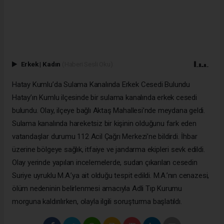
Erkek
|
Kadın
(Haberi Sesli Oku)
Hatay Kumlu’da Sulama Kanalında Erkek Cesedi Bulundu
Hatay’ın Kumlu ilçesinde bir sulama kanalında erkek cesedi
bulundu. Olay, ilçeye bağlı Aktaş Mahallesi’nde meydana geldi.
Sulama kanalında hareketsiz bir kişinin olduğunu fark eden
vatandaşlar durumu 112 Acil Çağrı Merkezi’ne bildirdi. İhbar
üzerine bölgeye sağlık, itfaiye ve jandarma ekipleri sevk edildi.
Olay yerinde yapılan incelemelerde, sudan çıkarılan cesedin
Suriye uyruklu M.A.’ya ait olduğu tespit edildi. M.A.’nın cenazesi,
ölüm nedeninin belirlenmesi amacıyla Adli Tıp Kurumu
morguna kaldırılırken, olayla ilgili soruşturma başlatıldı.