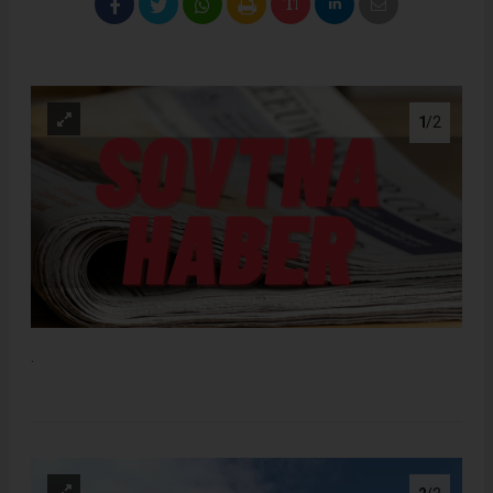
1
/2
.