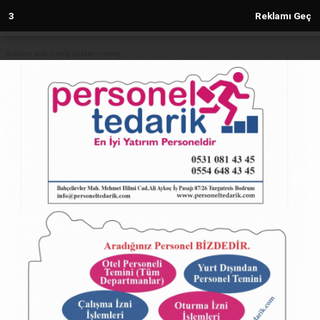
2
Reklamı Geç
Reklam kod içeriği yüklenmemiş.
Anasayfa
Denizli’de şiirler ve şarkılar aynı
sahneyi paylaştı
22.02.2025 - 16:30, Güncelleme: 22.02.2025 - 16:30
5425+ kez okundu.
ABONE OL