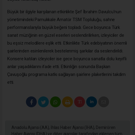
Büyük bir ilgiyle karşılanan etkinlikte Şef İbrahim Davulcu'nun
yönetimindeki Pamukkale Amatör TSM Topluluğu, sahne
performanslarıyla büyük beğeni topladı. Gece boyunca Türk
sanat müziğinin en güzel eserleri seslendirilirken, izleyiciler de
bu eşsiz melodilere eşlik etti. Etkinlikte Türk edebiyatının önemli
şairlerinden esinlenilerek bestelenmiş şarkılar da seslendirildi.
Konsere katılan izleyiciler ise gece boyunca sanatla dolu keyifli
anlar yaşadıklarını ifade etti. Etkinliğin sonunda Başkan
Çavuşoğlu programa katkı sağlayan şairlere plaketlerini takdim
etti.
Anadolu Ajansı (AA), İhlas Haber Ajansı (İHA), Demirören
Haber Ajansı (DHA) ve diğer ajanslar tarafından eklenen tüm