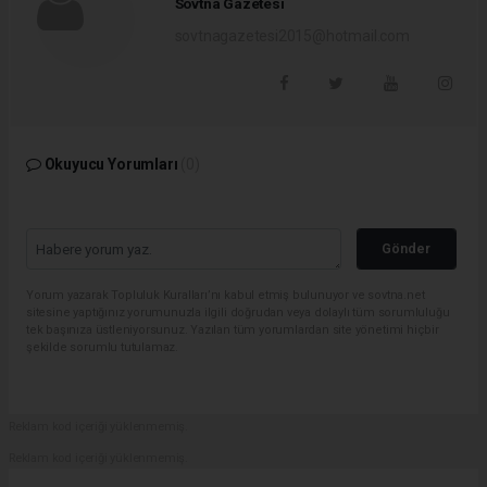
Sovtna Gazetesi
sovtnagazetesi2015@hotmail.com
Okuyucu Yorumları
(0)
Gönder
Yorum yazarak Topluluk Kuralları’nı kabul etmiş bulunuyor ve sovtna.net
sitesine yaptığınız yorumunuzla ilgili doğrudan veya dolaylı tüm sorumluluğu
tek başınıza üstleniyorsunuz. Yazılan tüm yorumlardan site yönetimi hiçbir
şekilde sorumlu tutulamaz.
Reklam kod içeriği yüklenmemiş.
Reklam kod içeriği yüklenmemiş.