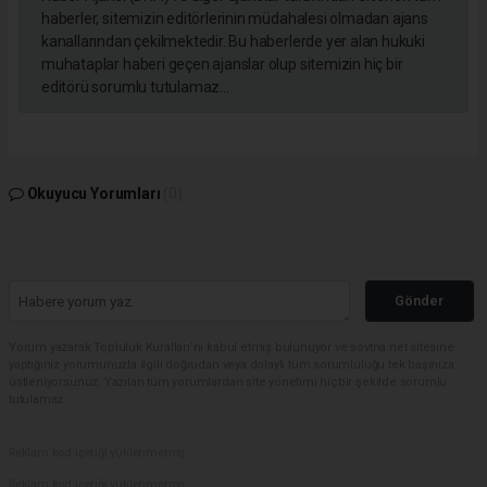
haberler, sitemizin editörlerinin müdahalesi olmadan ajans
kanallarından çekilmektedir. Bu haberlerde yer alan hukuki
muhataplar haberi geçen ajanslar olup sitemizin hiç bir
editörü sorumlu tutulamaz...
Okuyucu Yorumları
(0)
Gönder
Yorum yazarak Topluluk Kuralları’nı kabul etmiş bulunuyor ve sovtna.net sitesine
yaptığınız yorumunuzla ilgili doğrudan veya dolaylı tüm sorumluluğu tek başınıza
üstleniyorsunuz. Yazılan tüm yorumlardan site yönetimi hiçbir şekilde sorumlu
tutulamaz.
Reklam kod içeriği yüklenmemiş.
Reklam kod içeriği yüklenmemiş.