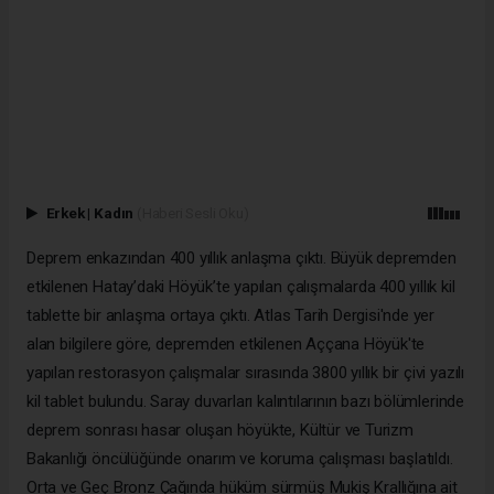
Erkek
|
Kadın
(Haberi Sesli Oku)
Deprem enkazından 400 yıllık anlaşma çıktı. Büyük depremden
etkilenen Hatay’daki Höyük’te yapılan çalışmalarda 400 yıllık kil
tablette bir anlaşma ortaya çıktı. Atlas Tarih Dergisi'nde yer
alan bilgilere göre, depremden etkilenen Aççana Höyük'te
yapılan restorasyon çalışmalar sırasında 3800 yıllık bir çivi yazılı
kil tablet bulundu. Saray duvarları kalıntılarının bazı bölümlerinde
deprem sonrası hasar oluşan höyükte, Kültür ve Turizm
Bakanlığı öncülüğünde onarım ve koruma çalışması başlatıldı.
Orta ve Geç Bronz Çağında hüküm sürmüş Mukiş Krallığına ait