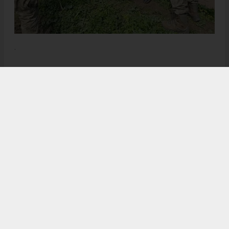
.
Anadolu Ajansı (AA), İhlas Haber Ajansı (İHA), Demirören
Haber Ajansı (DHA) ve diğer ajanslar tarafından eklenen tüm
haberler, sitemizin editörlerinin müdahalesi olmadan ajans
kanallarından çekilmektedir. Bu haberlerde yer alan hukuki
muhataplar haberi geçen ajanslar olup sitemizin hiç bir
editörü sorumlu tutulamaz...