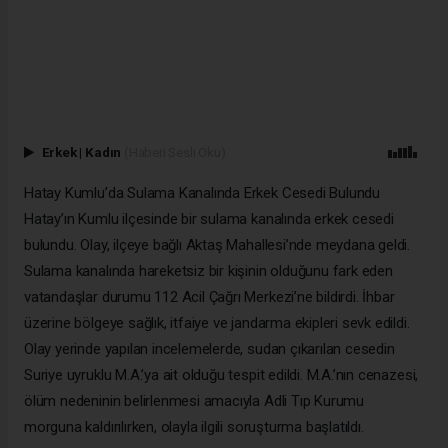
Erkek
|
Kadın
(Haberi Sesli Oku)
Hatay Kumlu’da Sulama Kanalında Erkek Cesedi Bulundu
Hatay’ın Kumlu ilçesinde bir sulama kanalında erkek cesedi
bulundu. Olay, ilçeye bağlı Aktaş Mahallesi’nde meydana geldi.
Sulama kanalında hareketsiz bir kişinin olduğunu fark eden
vatandaşlar durumu 112 Acil Çağrı Merkezi’ne bildirdi. İhbar
üzerine bölgeye sağlık, itfaiye ve jandarma ekipleri sevk edildi.
Olay yerinde yapılan incelemelerde, sudan çıkarılan cesedin
Suriye uyruklu M.A.’ya ait olduğu tespit edildi. M.A.’nın cenazesi,
ölüm nedeninin belirlenmesi amacıyla Adli Tıp Kurumu
morguna kaldırılırken, olayla ilgili soruşturma başlatıldı.