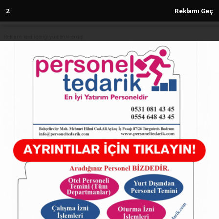
1
Reklamı Geç
Reklam kod içeriği yüklenmemiş.
Anasayfa
HATAY
Deprem enkazından 400 yıllık
anlaşma çıktı
HATAY
23.11.2023 - 09:24, Güncelleme: 23.11.2023 - 10:41
4005+ kez okundu.
Deprem enkazından 400 yıllık anlaşma çıktı
ABONE OL