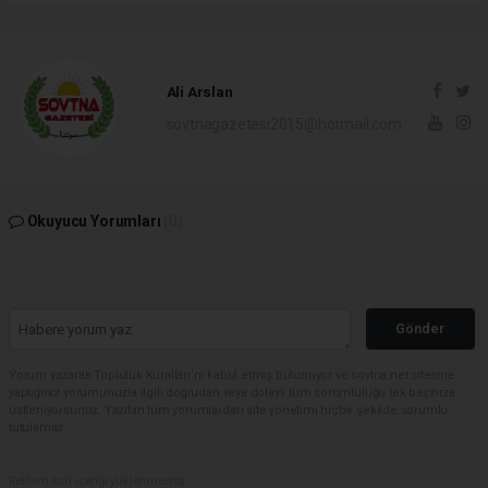
Ali Arslan
sovtnagazetesi2015@hotmail.com
Okuyucu Yorumları
(0)
Gönder
Yorum yazarak Topluluk Kuralları’nı kabul etmiş bulunuyor ve sovtna.net sitesine
yaptığınız yorumunuzla ilgili doğrudan veya dolaylı tüm sorumluluğu tek başınıza
üstleniyorsunuz. Yazılan tüm yorumlardan site yönetimi hiçbir şekilde sorumlu
tutulamaz.
Reklam kod içeriği yüklenmemiş.