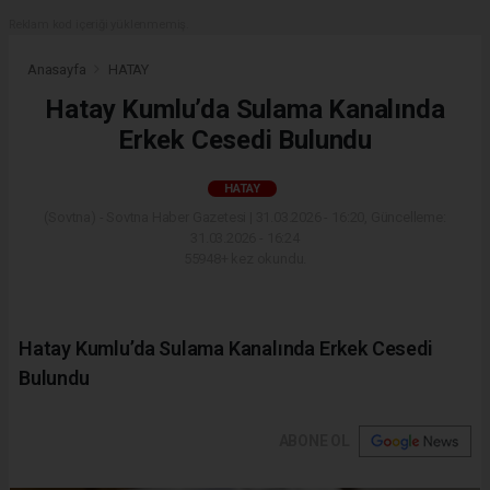
Reklam kod içeriği yüklenmemiş.
Anasayfa
HATAY
Hatay Kumlu’da Sulama Kanalında
Erkek Cesedi Bulundu
HATAY
(Sovtna) - Sovtna Haber Gazetesi | 31.03.2026 - 16:20, Güncelleme:
31.03.2026 - 16:24
55948+ kez okundu.
Hatay Kumlu’da Sulama Kanalında Erkek Cesedi
Bulundu
ABONE OL