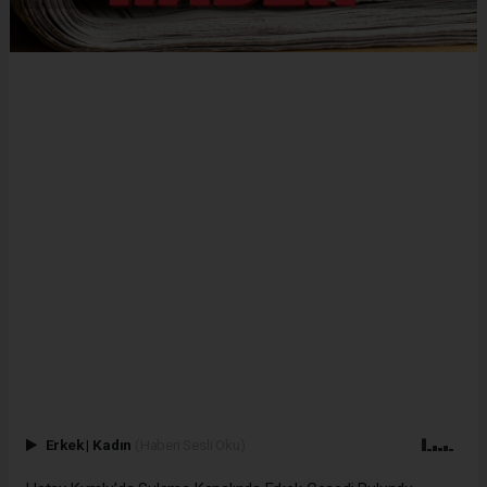
Erkek
|
Kadın
(Haberi Sesli Oku)