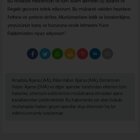
Bu vesileyle milletimizin ve tüm İslam aleminin üç aylarını ve
Regaib gecesini tebrik ediyorum. Bu mübarek vakitleri hayırların
fethine ve şerlerin define, Müslümanların birlik ve beraberliğine,
yeryüzünün barış ve huzuruna vesile kılmasını Yüce
Rabbimizden niyaz ediyorum."
Anadolu Ajansı (AA), İhlas Haber Ajansı (İHA), Demirören
Haber Ajansı (DHA) ve diğer ajanslar tarafından eklenen tüm
haberler, sitemizin editörlerinin müdahalesi olmadan ajans
kanallarından çekilmektedir. Bu haberlerde yer alan hukuki
muhataplar haberi geçen ajanslar olup sitemizin hiç bir
editörü sorumlu tutulamaz...