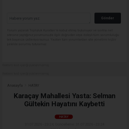
Gönder
Yorum yazarak Topluluk Kuralları’nı kabul etmiş bulunuyor ve sovtna.net
sitesine yaptığınız yorumunuzla ilgili doğrudan veya dolaylı tüm sorumluluğu
tek başınıza üstleniyorsunuz. Yazılan tüm yorumlardan site yönetimi hiçbir
şekilde sorumlu tutulamaz.
Reklam kod içeriği yüklenmemiş.
Reklam kod içeriği yüklenmemiş.
Anasayfa
HATAY
Karaçay Mahallesi Yasta: Selman
Gültekin Hayatını Kaybetti
HATAY
31.07.2026 - 23:24, Güncelleme: 31.07.2026 - 23:24