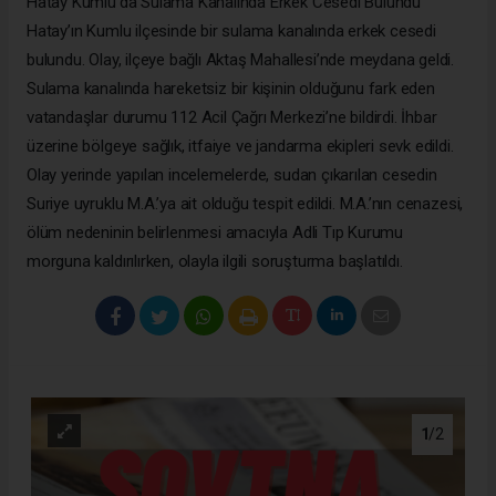
Hatay Kumlu’da Sulama Kanalında Erkek Cesedi Bulundu
Hatay’ın Kumlu ilçesinde bir sulama kanalında erkek cesedi
bulundu. Olay, ilçeye bağlı Aktaş Mahallesi’nde meydana geldi.
Sulama kanalında hareketsiz bir kişinin olduğunu fark eden
vatandaşlar durumu 112 Acil Çağrı Merkezi’ne bildirdi. İhbar
üzerine bölgeye sağlık, itfaiye ve jandarma ekipleri sevk edildi.
Olay yerinde yapılan incelemelerde, sudan çıkarılan cesedin
Suriye uyruklu M.A.’ya ait olduğu tespit edildi. M.A.’nın cenazesi,
ölüm nedeninin belirlenmesi amacıyla Adli Tıp Kurumu
morguna kaldırılırken, olayla ilgili soruşturma başlatıldı.
1
/2