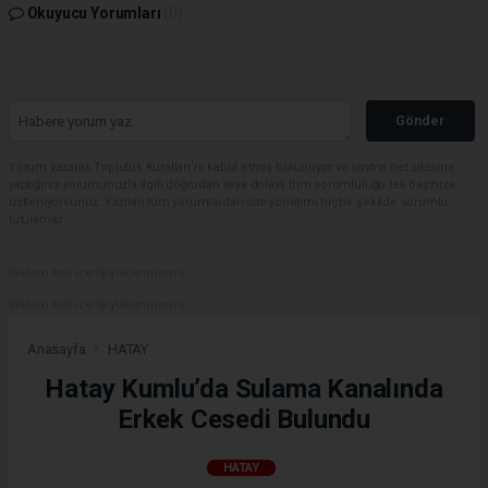
Okuyucu Yorumları
(0)
Gönder
Yorum yazarak Topluluk Kuralları’nı kabul etmiş bulunuyor ve sovtna.net sitesine
yaptığınız yorumunuzla ilgili doğrudan veya dolaylı tüm sorumluluğu tek başınıza
üstleniyorsunuz. Yazılan tüm yorumlardan site yönetimi hiçbir şekilde sorumlu
tutulamaz.
Reklam kod içeriği yüklenmemiş.
Reklam kod içeriği yüklenmemiş.
Anasayfa
HATAY
Hatay Kumlu’da Sulama Kanalında
Erkek Cesedi Bulundu
HATAY