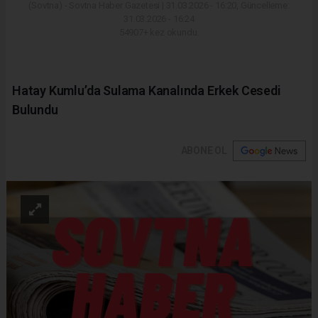
(Sovtna) - Sovtna Haber Gazetesi | 31.03.2026 - 16:20, Güncelleme:
31.03.2026 - 16:24
54907+ kez okundu.
Hatay Kumlu’da Sulama Kanalında Erkek Cesedi
Bulundu
ABONE OL