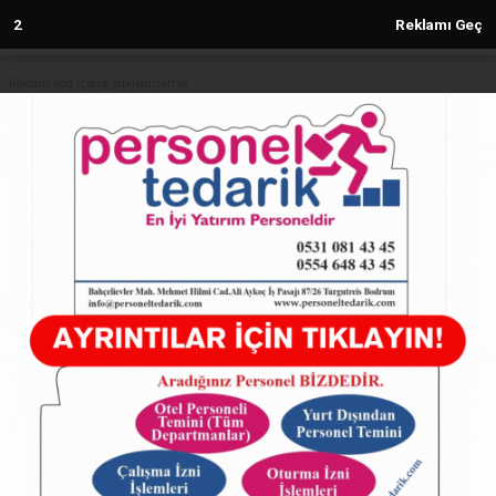
1
Reklamı Geç
Reklam kod içeriği yüklenmemiş.
Anasayfa
Diyanet İşleri Başkanı Erbaş'tan üç
aylar mesajı
01.01.2025 - 18:19, Güncelleme: 01.01.2025 - 18:19
5289+ kez okundu.
ABONE OL