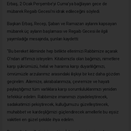
Erbaş, 2 Ocak Perşembe’yi Cuma’ya bağlayan gece de
mübarek Regaib Gecesi’ni idrak edileceğini söyledi.
Başkan Erbaş, Recep, Şaban ve Ramazan aylarını kapsayan
mübarek üç ayların başlaması ve Regaib Gecesi ile ilgili
yayımladığıı mesajında, şunları kaydetti:
"Bu bereket ikliminde hep birlikte ellerimizi Rabbimize açarak
O’ndan affımızı isteyelim. Kitabımızla olan bağımızı, nimetlere
karşı şükrümüzü, helal ve harama karşı duyarlılığımızı,
ömrümüzle arzularımız arasındaki ilişkiyi bir kez daha gözden
geçirelim. Ailemize, akrabalarımıza, çevremize ve hayatı
paylaştığımız tüm varlıklara karşı sorumluluklarımızı yeniden
tefekkür edelim. Rabbimize imanımızı ziyadeleştirecek,
sadakatimizi pekiştirecek, kulluğumuzu güzelleştirecek,
muhabbet ve kardeşliğimizi güçlendirecek amellerle bu eşsiz
vakitleri en güzel şekilde ihya edelim.