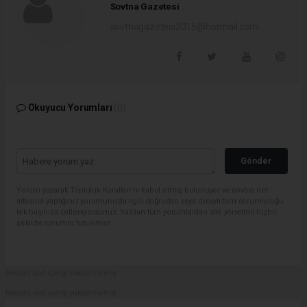
Sovtna Gazetesi
sovtnagazetesi2015@hotmail.com
Okuyucu Yorumları
(0)
Gönder
Yorum yazarak Topluluk Kuralları’nı kabul etmiş bulunuyor ve sovtna.net
sitesine yaptığınız yorumunuzla ilgili doğrudan veya dolaylı tüm sorumluluğu
tek başınıza üstleniyorsunuz. Yazılan tüm yorumlardan site yönetimi hiçbir
şekilde sorumlu tutulamaz.
Reklam kod içeriği yüklenmemiş.
Reklam kod içeriği yüklenmemiş.