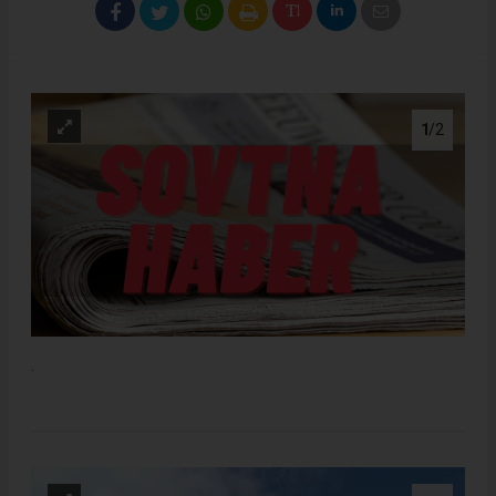
1
/2
.