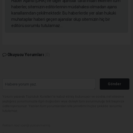
Haber Ajansı (DHA) ve diğer ajanslar tarafından eklenen tüm
haberler, sitemizin editörlerinin müdahalesi olmadan ajans
kanallarından çekilmektedir. Bu haberlerde yer alan hukuki
muhataplar haberi geçen ajanslar olup sitemizin hiç bir
editörü sorumlu tutulamaz...
Okuyucu Yorumları
(0)
Gönder
Yorum yazarak Topluluk Kuralları’nı kabul etmiş bulunuyor ve sovtna.net sitesine
yaptığınız yorumunuzla ilgili doğrudan veya dolaylı tüm sorumluluğu tek başınıza
üstleniyorsunuz. Yazılan tüm yorumlardan site yönetimi hiçbir şekilde sorumlu
tutulamaz.
Reklam kod içeriği yüklenmemiş.