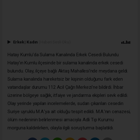
Erkek
|
Kadın
(Haberi Sesli Oku)
Hatay Kumlu’da Sulama Kanalında Erkek Cesedi Bulundu
Hatay’ın Kumlu ilçesinde bir sulama kanalında erkek cesedi
bulundu. Olay, ilçeye bağlı Aktaş Mahallesi’nde meydana geldi.
Sulama kanalında hareketsiz bir kişinin olduğunu fark eden
vatandaşlar durumu 112 Acil Çağrı Merkezi’ne bildirdi. İhbar
üzerine bölgeye sağlık, itfaiye ve jandarma ekipleri sevk edildi.
Olay yerinde yapılan incelemelerde, sudan çıkarılan cesedin
Suriye uyruklu M.A.’ya ait olduğu tespit edildi. M.A.’nın cenazesi,
ölüm nedeninin belirlenmesi amacıyla Adli Tıp Kurumu
morguna kaldırılırken, olayla ilgili soruşturma başlatıldı.