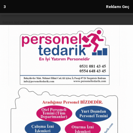
2
Reklamı Geç
Reklam kod içeriği yüklenmemiş.
Anasayfa
Düzce'de asayiş uygulamaları hız
kesmiyor
28.08.2025 - 09:57, Güncelleme: 28.08.2025 - 09:57
5087+ kez okundu.
ABONE OL