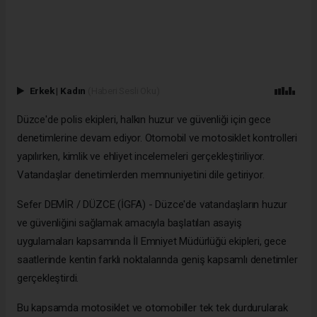
Erkek
|
Kadın
(Haberi Sesli Oku)
Düzce'de polis ekipleri, halkın huzur ve güvenliği için gece
denetimlerine devam ediyor. Otomobil ve motosiklet kontrolleri
yapılırken, kimlik ve ehliyet incelemeleri gerçekleştiriliyor.
Vatandaşlar denetimlerden memnuniyetini dile getiriyor.
Sefer DEMİR / DÜZCE (İGFA) - Düzce'de vatandaşların huzur
ve güvenliğini sağlamak amacıyla başlatılan asayiş
uygulamaları kapsamında İl Emniyet Müdürlüğü ekipleri, gece
saatlerinde kentin farklı noktalarında geniş kapsamlı denetimler
gerçekleştirdi.
Bu kapsamda motosiklet ve otomobiller tek tek durdurularak