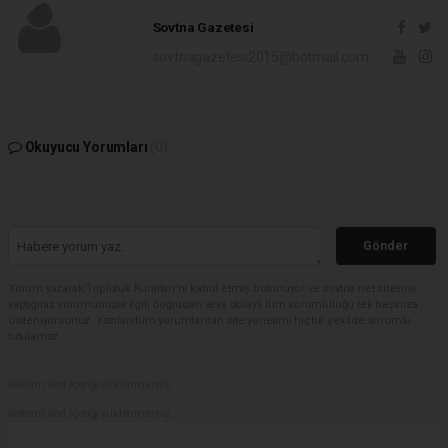
Sovtna Gazetesi
sovtnagazetesi2015@hotmail.com
Okuyucu Yorumları
(0)
Gönder
Yorum yazarak Topluluk Kuralları’nı kabul etmiş bulunuyor ve sovtna.net sitesine
yaptığınız yorumunuzla ilgili doğrudan veya dolaylı tüm sorumluluğu tek başınıza
üstleniyorsunuz. Yazılan tüm yorumlardan site yönetimi hiçbir şekilde sorumlu
tutulamaz.
Reklam kod içeriği yüklenmemiş.
Reklam kod içeriği yüklenmemiş.