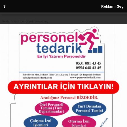
2
Reklamı Geç
Reklam kod içeriği yüklenmemiş.
Anasayfa
TÜRKİYE
Ekrem İmamoğlu'nun Silivri
Cezaevi'ne Gönderileceği İddiaları
Gündemde
TÜRKİYE
23.03.2025 - 10:42, Güncelleme: 23.03.2025 - 10:42
5903+ kez okundu.
Ekrem İmamoğlu'nun Silivri Cezaevi'ne
Gönderileceği İddiaları Gündemde