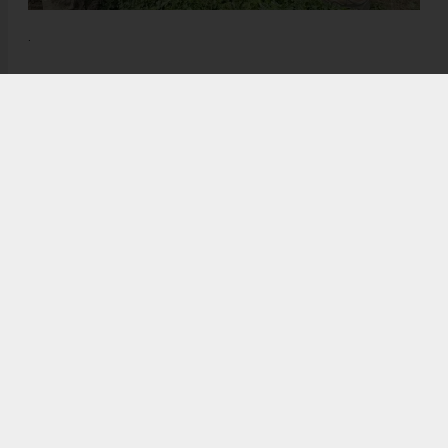
.
Anadolu Ajansı (AA), İhlas Haber Ajansı (İHA), Demirören
Haber Ajansı (DHA) ve diğer ajanslar tarafından eklenen tüm
haberler, sitemizin editörlerinin müdahalesi olmadan ajans
kanallarından çekilmektedir. Bu haberlerde yer alan hukuki
muhataplar haberi geçen ajanslar olup sitemizin hiç bir
editörü sorumlu tutulamaz...
Sovtna Gazetesi