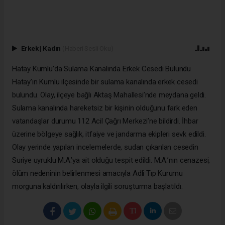
Erkek
|
Kadın
(Haberi Sesli Oku)
Hatay Kumlu’da Sulama Kanalında Erkek Cesedi Bulundu
Hatay’ın Kumlu ilçesinde bir sulama kanalında erkek cesedi
bulundu. Olay, ilçeye bağlı Aktaş Mahallesi’nde meydana geldi.
Sulama kanalında hareketsiz bir kişinin olduğunu fark eden
vatandaşlar durumu 112 Acil Çağrı Merkezi’ne bildirdi. İhbar
üzerine bölgeye sağlık, itfaiye ve jandarma ekipleri sevk edildi.
Olay yerinde yapılan incelemelerde, sudan çıkarılan cesedin
Suriye uyruklu M.A.’ya ait olduğu tespit edildi. M.A.’nın cenazesi,
ölüm nedeninin belirlenmesi amacıyla Adli Tıp Kurumu
morguna kaldırılırken, olayla ilgili soruşturma başlatıldı.