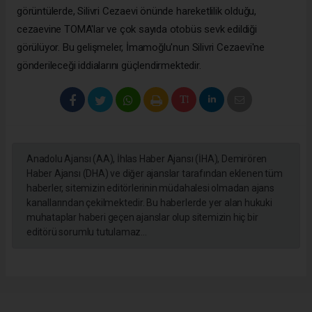
görüntülerde, Silivri Cezaevi önünde hareketlilik olduğu,
cezaevine TOMA'lar ve çok sayıda otobüs sevk edildiği
görülüyor. Bu gelişmeler, İmamoğlu'nun Silivri Cezaevi'ne
gönderileceği iddialarını güçlendirmektedir.
Anadolu Ajansı (AA), İhlas Haber Ajansı (İHA), Demirören
Haber Ajansı (DHA) ve diğer ajanslar tarafından eklenen tüm
haberler, sitemizin editörlerinin müdahalesi olmadan ajans
kanallarından çekilmektedir. Bu haberlerde yer alan hukuki
muhataplar haberi geçen ajanslar olup sitemizin hiç bir
editörü sorumlu tutulamaz...