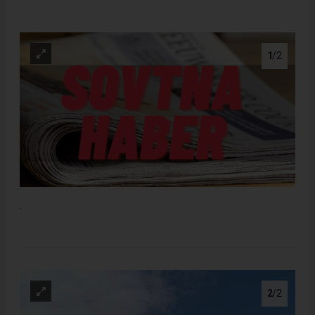
1
/2
.
2
/2