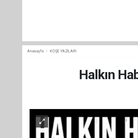
Anasayfa
KÖŞE YAZILARI
Halkın Ha