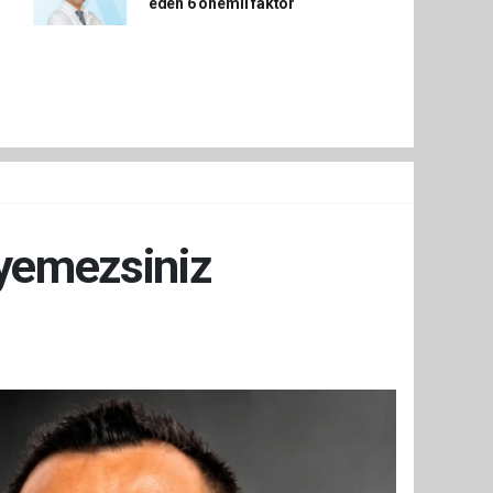
eden 6 önemli faktör
yemezsiniz