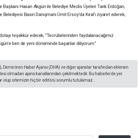
e Başkanı Hasan Akgün ile Belediye Meclis Üyeleri Tarık Erdoğan,
 Belediyesi Basın Danışmanı Ümit Ersoy’da Kıral’ı ziyaret ederek,
n dolayı teşekkür ederek, “Tecrübelerinden faydalanacağımız
n’e ben de yeni döneminde başarılar diliyorum.”
), Demirören Haber Ajansı (DHA) ve diğer ajanslar tarafından eklenen
lesi olmadan ajans kanallarından çekilmektedir. Bu haberlerde yer
 olup sitemizin hiç bir editörü sorumlu tutulamaz...