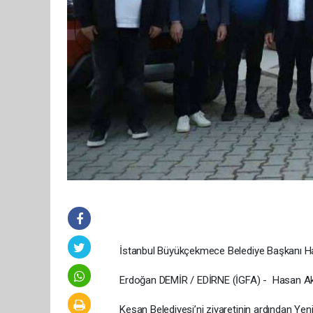
İstanbul Büyükçekmece Belediye Başkanı Has
Erdoğan DEMİR / EDİRNE (İGFA) - Hasan Akgü
Keşan Belediyesi’ni ziyaretinin ardından Y