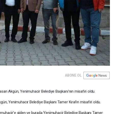
ABONE OL
an Akgün, Yenimuhacir Belediye Başkanı’nın misafiri oldu.
n, Yenimuhacır Belediye Başkanı Tamer Kıral’ın misafiri oldu.
enimuhacir’e giden ve burada Yenimuhacir Belediye Başkanı Tamer