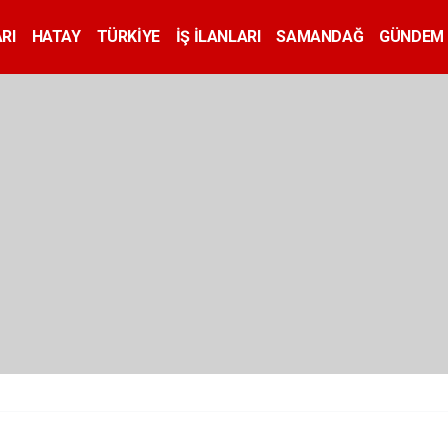
RI
HATAY
TÜRKİYE
İŞ İLANLARI
SAMANDAĞ
GÜNDEM