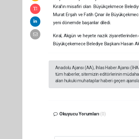
Kıral’ın misafiri olan Büyükçekmece Belediy
Murat Erşah ve Fatih Çınar ile Büyükçekmece
yeni dönemde başarılar diledi.
Kıral, Akgün ve heyete nazik ziyaretlerinde
Büyükçekemece Belediye Başkanı Hasan Akgü
Anadolu Ajansı (AA), İhlas Haber Ajansı (İHA
tüm haberler, sitemizin editörlerinin müdaha
alan hukuki muhataplar haberi geçen ajanslar
Okuyucu Yorumları
(0)