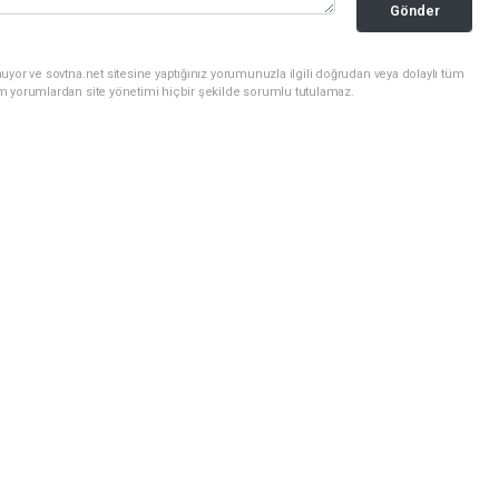
Gönder
uyor ve sovtna.net sitesine yaptığınız yorumunuzla ilgili doğrudan veya dolaylı tüm
m yorumlardan site yönetimi hiçbir şekilde sorumlu tutulamaz.