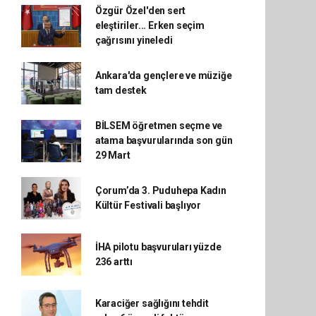
Özgür Özel'den sert
eleştiriler... Erken seçim
çağrısını yineledi
Ankara'da gençlere ve müziğe
tam destek
BİLSEM öğretmen seçme ve
atama başvurularında son gün
29 Mart
Çorum’da 3. Puduhepa Kadın
Kültür Festivali başlıyor
İHA pilotu başvuruları yüzde
236 arttı
Karaciğer sağlığını tehdit