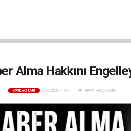
ber Alma Hakkını Engelle
29.06.2026 - 15:37
18969+ kez okundu.
KÖŞE YAZILARI