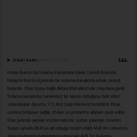
Erkek
|
Kadın
(Haberi Sesli Oku)
Hatay Kumlu’da Sulama Kanalında Erkek Cesedi Bulundu
Hatay’ın Kumlu ilçesinde bir sulama kanalında erkek cesedi
bulundu. Olay, ilçeye bağlı Aktaş Mahallesi’nde meydana geldi.
Sulama kanalında hareketsiz bir kişinin olduğunu fark eden
vatandaşlar durumu 112 Acil Çağrı Merkezi’ne bildirdi. İhbar
üzerine bölgeye sağlık, itfaiye ve jandarma ekipleri sevk edildi.
Olay yerinde yapılan incelemelerde, sudan çıkarılan cesedin
Suriye uyruklu M.A.’ya ait olduğu tespit edildi. M.A.’nın cenazesi,
ölüm nedeninin belirlenmesi amacıyla Adli Tıp Kurumu