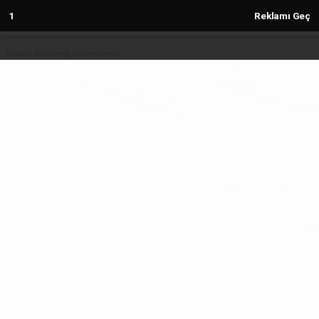
Reklam kod içeriği yüklenmemiş.
Anasayfa
İstanbul Bakırköy'de eğitim yardımı
için başvurular başlıyor
15.09.2024 - 11:50, Güncelleme: 15.09.2024 - 11:50
5625+ kez okundu.
ABONE OL