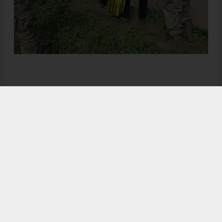
.
Anadolu Ajansı (AA), İhlas Haber Ajansı (İHA), Demirören
Haber Ajansı (DHA) ve diğer ajanslar tarafından eklenen tüm
haberler, sitemizin editörlerinin müdahalesi olmadan ajans
kanallarından çekilmektedir. Bu haberlerde yer alan hukuki
muhataplar haberi geçen ajanslar olup sitemizin hiç bir
editörü sorumlu tutulamaz...