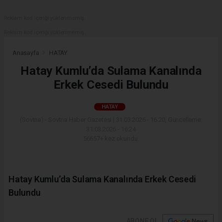
Reklam kod içeriği yüklenmemiş.
Reklam kod içeriği yüklenmemiş.
Anasayfa
HATAY
Hatay Kumlu’da Sulama Kanalında
Erkek Cesedi Bulundu
HATAY
(Sovtna) - Sovtna Haber Gazetesi | 31.03.2026 - 16:20, Güncelleme:
31.03.2026 - 16:24
56657+ kez okundu.
Hatay Kumlu’da Sulama Kanalında Erkek Cesedi
Bulundu
ABONE OL