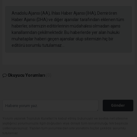
Anadolu Ajansı (AA), İhlas Haber Ajansı (İHA), Demirören
Haber Ajansı (DHA) ve diğer ajanslar tarafından eklenen tüm
haberler, sitemizin editörlerinin müdahalesi olmadan ajans
kanallarından çekilmektedir. Bu haberlerde yer alan hukuki
muhataplar haberi geçen ajanslar olup sitemizin hiç bir
editörü sorumlu tutulamaz...
Okuyucu Yorumları
(0)
Gönder
Yorum yazarak Topluluk Kuralları’nı kabul etmiş bulunuyor ve sovtna.net sitesine
yaptığınız yorumunuzla ilgili doğrudan veya dolaylı tüm sorumluluğu tek başınıza
üstleniyorsunuz. Yazılan tüm yorumlardan site yönetimi hiçbir şekilde sorumlu
tutulamaz.