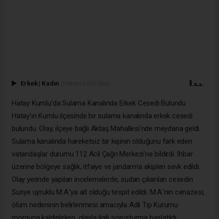
Erkek
|
Kadın
(Haberi Sesli Oku)
Hatay Kumlu’da Sulama Kanalında Erkek Cesedi Bulundu
Hatay’ın Kumlu ilçesinde bir sulama kanalında erkek cesedi
bulundu. Olay, ilçeye bağlı Aktaş Mahallesi’nde meydana geldi.
Sulama kanalında hareketsiz bir kişinin olduğunu fark eden
vatandaşlar durumu 112 Acil Çağrı Merkezi’ne bildirdi. İhbar
üzerine bölgeye sağlık, itfaiye ve jandarma ekipleri sevk edildi.
Olay yerinde yapılan incelemelerde, sudan çıkarılan cesedin
Suriye uyruklu M.A.’ya ait olduğu tespit edildi. M.A.’nın cenazesi,
ölüm nedeninin belirlenmesi amacıyla Adli Tıp Kurumu
morguna kaldırılırken, olayla ilgili soruşturma başlatıldı.