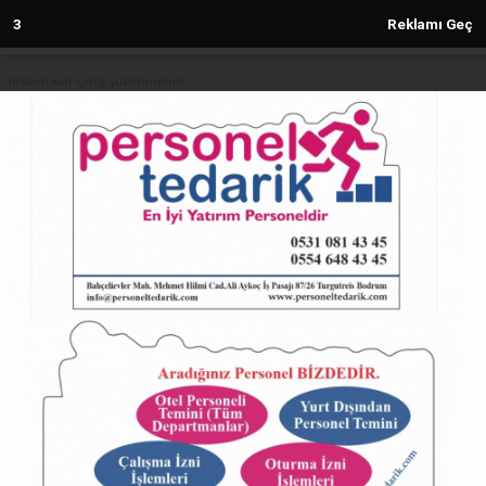
2
Reklamı Geç
Reklam kod içeriği yüklenmemiş.
Anasayfa
Marmarabirlik’ten üreticiye müjde...
1,2 milyar TL'lik dev ayni kredi
24.12.2025 - 10:55, Güncelleme: 24.12.2025 - 10:55
11087+ kez okundu.
ABONE OL