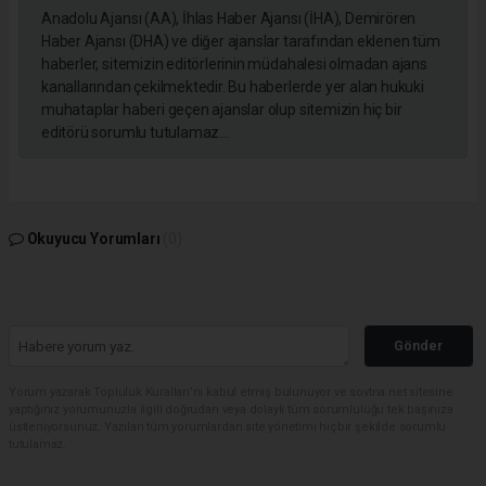
Anadolu Ajansı (AA), İhlas Haber Ajansı (İHA), Demirören
Haber Ajansı (DHA) ve diğer ajanslar tarafından eklenen tüm
haberler, sitemizin editörlerinin müdahalesi olmadan ajans
kanallarından çekilmektedir. Bu haberlerde yer alan hukuki
muhataplar haberi geçen ajanslar olup sitemizin hiç bir
editörü sorumlu tutulamaz...
Okuyucu Yorumları
(0)
Gönder
Yorum yazarak Topluluk Kuralları’nı kabul etmiş bulunuyor ve sovtna.net sitesine
yaptığınız yorumunuzla ilgili doğrudan veya dolaylı tüm sorumluluğu tek başınıza
üstleniyorsunuz. Yazılan tüm yorumlardan site yönetimi hiçbir şekilde sorumlu
tutulamaz.