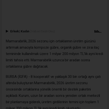
Erkek
|
Kadın
(Haberi Sesli Oku)
Marmarabirlik, 2026 sezonu için ortaklarının üretim gücünü
artırmak amacıyla kompoze gübre, organik gübre ve zirai ilaç
temininde kullanılmak üzere 1 milyar 200 milyon TL’lik ayni kredi
limiti tahsis etti. Marmarabirlik uzunca bir aradan sonra
ortaklarına gübre dağıtacak.
BURSA (İGFA) - 8 kooperatif ve yaklaşık 30 bin ortağı aynı çatı
altında buluşturan Marmarabirlik, 2026 üretim sezonu
öncesinde ortaklarına yönelik önemli bir destek paketini
açıkladı. Kurum, uzun bir aradan sonra yeniden ortak merkezli
bir planlamaya giderek, üretim girdilerinin temini için toplam 1
milyar 200 milyon TL’lik ayni kredi limiti oluşturdu.