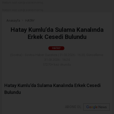
Reklam kod içeriği yüklenmemiş.
Reklam kod içeriği yüklenmemiş.
Anasayfa
HATAY
Hatay Kumlu’da Sulama Kanalında
Erkek Cesedi Bulundu
HATAY
(Sovtna) - Sovtna Haber Gazetesi | 31.03.2026 - 16:20, Güncelleme:
31.03.2026 - 16:24
57270+ kez okundu.
Hatay Kumlu’da Sulama Kanalında Erkek Cesedi
Bulundu
ABONE OL