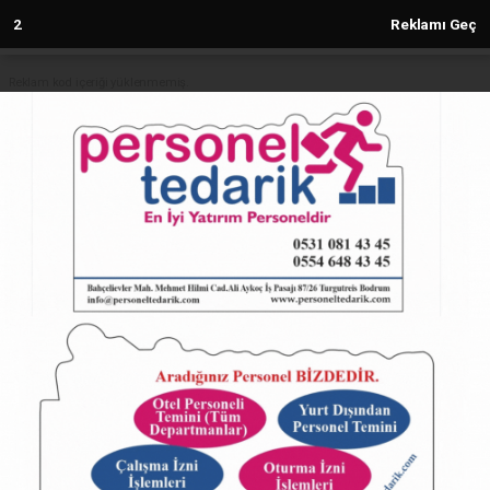
2
Reklamı Geç
Reklam kod içeriği yüklenmemiş.
Anasayfa
MHP Kayseri'den 'Bünyan' sorusu
27.07.2024 - 09:18, Güncelleme: 27.07.2024 - 09:18
5278+ kez okundu.
ABONE OL