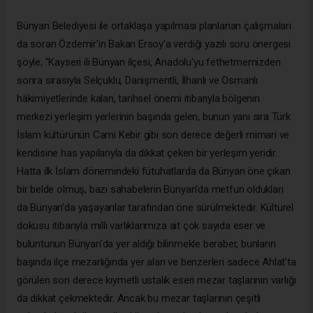
Bünyan Belediyesi ile ortaklaşa yapılması planlanan çalışmaları
da soran Özdemir'in Bakan Ersoy'a verdiği yazılı soru önergesi
şöyle; "Kayseri ili Bünyan ilçesi, Anadolu'yu fethetmemizden
sonra sırasıyla Selçuklu, Danişmentli, İlhanlı ve Osmanlı
hâkimiyetlerinde kalan, tarihsel önemi itibarıyla bölgenin
merkezi yerleşim yerlerinin başında gelen, bunun yanı sıra Türk
İslam kültürünün Cami Kebir gibi son derece değerli mimari ve
kendisine has yapılarıyla da dikkat çeken bir yerleşim yeridir.
Hatta ilk İslam dönemindeki fütuhatlarda da Bünyan öne çıkan
bir belde olmuş, bazı sahabelerin Bünyan'da metfun oldukları
da Bünyan'da yaşayanlar tarafından öne sürülmektedir. Kültürel
dokusu itibarıyla milli varlıklarımıza ait çok sayıda eser ve
buluntunun Bünyan'da yer aldığı bilinmekle beraber, bunların
başında ilçe mezarlığında yer alan ve benzerleri sadece Ahlat'ta
görülen son derece kıymetli ustalık eseri mezar taşlarının varlığı
da dikkat çekmektedir. Ancak bu mezar taşlarının çeşitli