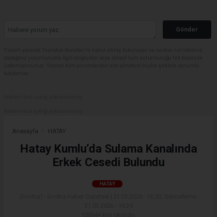
Gönder
Yorum yazarak Topluluk Kuralları’nı kabul etmiş bulunuyor ve sovtna.net sitesine
yaptığınız yorumunuzla ilgili doğrudan veya dolaylı tüm sorumluluğu tek başınıza
üstleniyorsunuz. Yazılan tüm yorumlardan site yönetimi hiçbir şekilde sorumlu
tutulamaz.
Reklam kod içeriği yüklenmemiş.
Reklam kod içeriği yüklenmemiş.
Anasayfa
HATAY
Hatay Kumlu’da Sulama Kanalında
Erkek Cesedi Bulundu
HATAY
(Sovtna) - Sovtna Haber Gazetesi | 31.03.2026 - 16:20, Güncelleme:
31.03.2026 - 16:24
55004+ kez okundu.