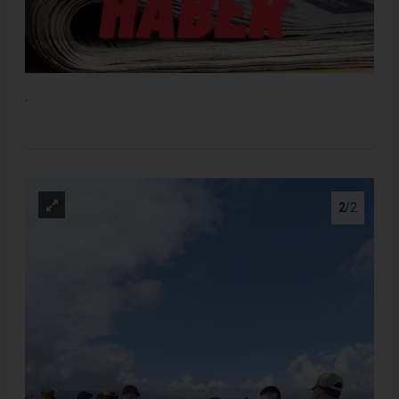
.
2
/2